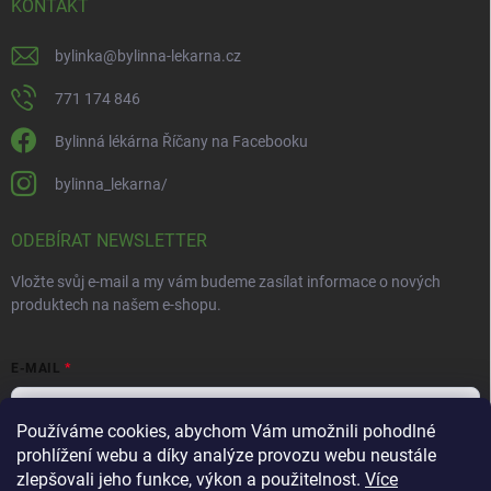
KONTAKT
bylinka
@
bylinna-lekarna.cz
771 174 846
Bylinná lékárna Říčany na Facebooku
bylinna_lekarna/
ODEBÍRAT NEWSLETTER
Vložte svůj e-mail a my vám budeme zasílat informace o nových
produktech na našem e-shopu.
E-MAIL
Používáme cookies, abychom Vám umožnili pohodlné
prohlížení webu a díky analýze provozu webu neustále
Vložením e-mailu souhlasíte s
podmínkami ochrany osobních údajů
zlepšovali jeho funkce, výkon a použitelnost.
Více