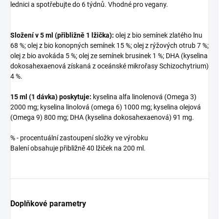
lednici a spotřebujte do 6 týdnů. Vhodné pro vegany.
Složení v 5 ml (přibližně 1 lžička):
olej z bio semínek zlatého lnu
68 %; olej z bio konopných semínek 15 %; olej z rýžových otrub 7 %;
olej z bio avokáda 5 %; olej ze semínek brusinek 1 %; DHA (kyselina
dokosahexaenová získaná z oceánské mikrořasy Schizochytrium)
4 %.
15 ml (1 dávka) poskytuje:
kyselina alfa linolenová (Omega 3)
2000 mg; kyselina linolová (omega 6) 1000 mg; kyselina olejová
(Omega 9) 800 mg; DHA (kyselina dokosahexaenová) 91 mg.
% - procentuální zastoupení složky ve výrobku
Balení obsahuje přibližně 40 lžiček na 200 ml.
Doplňkové parametry