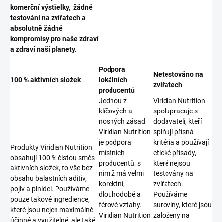
komerční výstřelky, žádné
testování na zvířatech a
absolutně žádné
kompromisy pro naše zdraví
a zdraví naší planety.
Podpora
Netestováno na
100 % aktivních složek
lokálních
zvířatech
producentů
Jednou z
Viridian Nutrition
klíčových a
spolupracuje s
nosných zásad
dodavateli, kteří
Viridian Nutrition
splňují přísná
je podpora
kritéria a používají
Produkty Viridian Nutrition
místních
etické přísady,
obsahují 100 % čistou směs
producentů, s
které nejsou
aktivních složek, to vše bez
nimiž má velmi
testovány na
obsahu balastních aditiv,
korektní,
zvířatech.
pojiv a plnidel. Používáme
dlouhodobé a
Používáme
pouze takové ingredience,
férové vztahy.
suroviny, které jsou
které jsou nejen maximálně
Viridian Nutrition
založeny na
účinné a využitelné, ale také