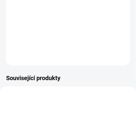
Pregnancy Omega Oil Doplněk stravy Pregnancy Omega Oil je
speciálně sestavená kombinace rostlinných olejů poskytující
vyvážený poměr omega-3, omega-6 a omega-9. Obsahuje také
veganskou DHA, která přispívá k normálnímu vývoji plodu a
novorozence. Je vhodný k užívání ve všech třech trimestrech
těhote...
DETAILNÍ INFORMACE
ZEPTAT SE
Související produkty