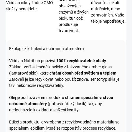
Viridian nikdy žádné GMO
důvodů – nikoli
obsažených
složky nenajdete.
nutričních, nebo
enzymů a živých
zdravotních. Vaše
biokultur, což
tělo je nepotřebuje.
prodlužuje
trvanlivost.
Ekologické balení a ochranná atmosféra
Viridian Nutrition používá
100% recyklovatelné obaly
.
Základ tvoří skleněné lahvičky z takzvaného amber glass
(jantarové sklo), které
chrání obsah před světlem a teplem
.
Zároveň je lze recyklovat nebo použít znova. Tento typ skla je
tzv. nekonečně recyklovatelný.
Olej je pod uzávěrem produktu
chráněn speciální vrstvou
ochranné atmosféry
(potravinářský dusík) tak, aby
nedocházelo k oxidaci a snížení kvality.
Etiketa produktu je vyrobena z recyklovatelného materiálu se
speciálním lepidlem, které se rozpouští v procesu recyklace.