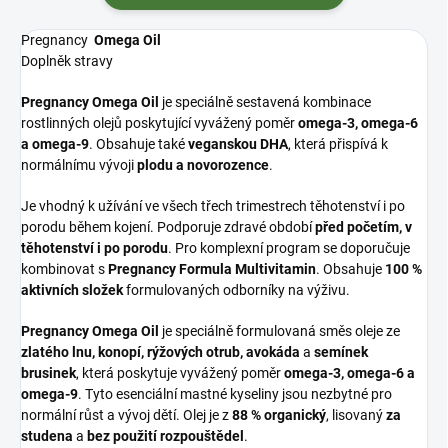
Pregnancy
Omega Oil
Doplněk stravy
Pregnancy Omega Oil
je speciálně sestavená kombinace
rostlinných olejů poskytující vyvážený poměr
omega-3, omega-6
a omega-9
. Obsahuje také
veganskou DHA
, která přispívá k
normálnímu vývoji
plodu a novorozence
.
Je vhodný k užívání ve všech třech trimestrech těhotenství i po
porodu během kojení. Podporuje zdravé období
před početím, v
těhotenství i po porodu
. Pro komplexní program se doporučuje
kombinovat s
Pregnancy Formula Multivitamin
. Obsahuje
100 %
aktivních složek
formulovaných odborníky na výživu.
Pregnancy Omega Oil
je speciálně formulovaná směs oleje ze
zlatého lnu, konopí, rýžových otrub, avokáda
a
semínek
brusinek
, která poskytuje vyvážený poměr
omega-3, omega-6 a
omega-9
. Tyto esenciální mastné kyseliny jsou nezbytné pro
normální růst a vývoj dětí. Olej je z
88 % organický
, lisovaný
za
studena
a
bez použití rozpouštědel
.