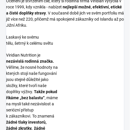
Ocenění je stvrzením cíle, který si rodinná firma Viridian vytyčila v
roce 1999, kdy vznikla - nabízet
nejlepší možné, efektivní, etické
a čisté doplňky stravy
. V současné době jich ve svém portfoliu má
již více než 220, přičemž má spokojené zákazníky od Islandu až po
Jižní Afriku.
Laskavý ke svému
tělu, šetrný k celému světu
Viridian Nutrition je
nezávislá rodinná značka.
Věříme, že nosné hodnoty na
kterých stojí naše fungování
jsou stejně důležité jako
složky, které tvoří naše
doplňky výživy.
Takže pokud
říkáme „bez balastu“
, máme
na mysli také nezávislost a
seriózní přístup
k zákazníkovi. To znamená
žádné tlaky investorů,
žádné zkratky, žádné