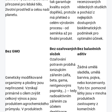
tak garantuje
recenzovaných
přirozené pro lidské tělo,
kvalitu svých
vědeckých studiích
životní prostředí a celou naši
doplňků, protože
a pochází z
planetu.
má přehled o
nejlepších
celém výrobním
dostupných
procesu - od
bioklimatických
semínka až po
podmínek pro
finální produkt.
optimální účinek.
Bez ozařovaných
Bez balastních
Bez GMO
složek
aditiv
Ozařování
potravin probíhá
Žádná umělá
ionizujícím
sladidla, umělá
zářením (alfa,
Geneticky modifikované
barviva, pojiva,
beta, gama,
organizmy a plodiny jsou
nebo konzervanty.
rentgenovými
nepřirozené. Vznikají
Tyto tzv. pomocné
paprsky,…) – tedy
primárně s cílem zvýšit
látky jsou v mnoha
radioaktivním
celkový výnos a jsou
produktech
zářením za
produktem agrochemického
zastoupeny z
účelem
průmyslu. V produktech
komerčních
deaktivace