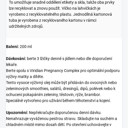
To umožňuje snadné oddělení etikety a skla, takže oba prvky
lze recyklovat a znovu použít. Víčko na lahvičkách je
vyrobeno z recyklovatelného plastu. Jednodílná kartonová
tuba je vyrobena z recyklovaného kartonu v rámci
udržitelných zdrojů.
Balení:
200 ml
Dávkování:
berte 3 lžičky denně s jídlem nebo dle doporučení
lékaře.
Berte spolu s Viridian Pregnancy Complex pro optimální podporu
výživy matky a dítěte.
Tento vysoce výživný olej může být přidáván do ovocných nebo
zeleninových smoothies, salátů, dresingů, dipů, polévek nebo k
ochucení pokapáním zeleniny, těstovin, rýže, brambor.
Speciálně vytvořeno pro užívání během těhotenství a kojení.
Upozornění:
Nepřekračujte doporučenou denní dávku.
Nenahrazuje vyváženou pestrou stravu. Skladujte na suchém a
chladném místě mimo dosah dětí. Po otevření uchovávejte v