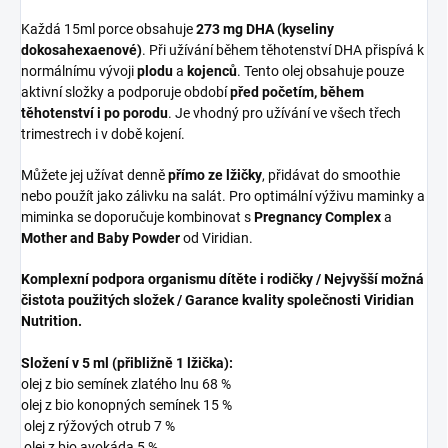
Každá 15ml porce obsahuje
273 mg DHA (kyseliny
dokosahexaenové)
. Při užívání během těhotenství DHA přispívá k
normálnímu vývoji
plodu
a
kojenců
. Tento olej obsahuje pouze
aktivní složky a podporuje období
před početím, během
těhotenství i po porodu
. Je vhodný pro užívání ve všech třech
trimestrech i v době kojení.
Můžete jej užívat denně
přímo ze lžičky
, přidávat do smoothie
nebo použít jako zálivku na salát. Pro optimální výživu maminky a
miminka se doporučuje kombinovat s
Pregnancy Complex
a
Mother and Baby Powder
od Viridian.
Komplexní podpora organismu dítěte i rodičky / Nejvyšší možná
čistota použitých složek / Garance kvality společnosti Viridian
Nutrition.
Složení v 5 ml (přibližně 1 lžička):
olej z bio semínek zlatého lnu 68 %
olej z bio konopných semínek 15 %
olej z rýžových otrub 7 %
olej z bio avokáda 5 %