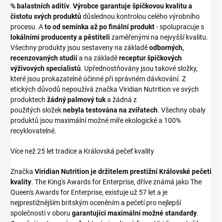
% balastních aditiv
.
Výrobce garantuje špičkovou kvalitu a
čistotu svých produktů
důslednou kontrolou celého výrobního
procesu. A
to od semínka až po finální produkt
- spolupracuje s
lokálními producenty a pěstiteli
zaměřenými na nejvyšší kvalitu.
Všechny produkty jsou sestaveny na základě
odborných,
recenzovaných studií
a na základě
receptur špičkových
výživových specialistů
. Upřednostňovány jsou takové složky,
které jsou prokazatelně účinné při správném dávkování. Z
etických důvodů nepoužívá značka Viridian Nutrition ve svých
produktech
žádný palmový tuk
a žádná z
použitých složek
nebyla testována na zvířatech
. Všechny obaly
produktů jsou maximální možné míře ekologické a 100%
recyklovatelné.
Více než 25 let tradice a Královská pečeť kvality
Značka
Viridian Nutrition je držitelem prestižní Královské pečeti
kvality
. The King's Awards for Enterprise, dříve známá jako The
Queen's Awards for Enterprise, existuje už 57 let a je
nejprestižnějším britským oceněním a pečetí pro nejlepší
společnosti v oboru
garantující maximální možné standardy
.