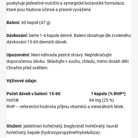
poskytuje jedinečné nutriční a synergické botanické formulace,
které jsou hluboce účinné a přesně vyvážené.
Balení:
60 kapslí (47 g)
Dávkování:
berte 1-4 kapsle denně. Balení obsahuje dle zvoleného
dávkování 15-60 denních dávek.
Upozornění:
Není náhrada pestré stravy. Nepřekračujte
doporučenou dávku. Skladujte v suchu, chladu, mimo dosah dětí.
Chraňte před světlem.
Výživové údaje:
Počet dávek v balení: 15-60
1 kapsle (% RHP*)
Hořčík
94 mg (25 %)
RHP – referenční hodnota příjmu vitamínů a minerálních látek.
Složení:
jablečnan hořečnatý, bisglycinát hořečnatý, taurát
hořečnatý, kapsle (hydroxypropylmethylcelulóza).