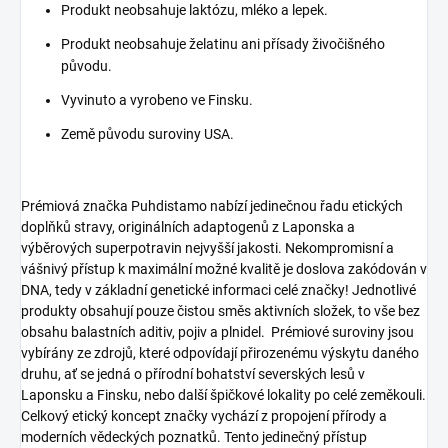
Produkt neobsahuje laktózu, mléko a lepek.
Produkt neobsahuje želatinu ani přísady živočišného
původu.
Vyvinuto a vyrobeno ve Finsku.
Země původu suroviny USA.
Prémiová značka Puhdistamo nabízí jedinečnou řadu etických
doplňků stravy, originálních adaptogenů z Laponska a
výběrových superpotravin nejvyšší jakosti. Nekompromisní a
vášnivý přístup k maximální možné kvalitě je doslova zakódován v
DNA, tedy v základní genetické informaci celé značky! Jednotlivé
produkty obsahují pouze čistou směs aktivních složek, to vše bez
obsahu balastních aditiv, pojiv a plnidel. Prémiové suroviny jsou
vybírány ze zdrojů, které odpovídají přirozenému výskytu daného
druhu, ať se jedná o přírodní bohatství severských lesů v
Laponsku a Finsku, nebo další špičkové lokality po celé zeměkouli.
Celkový etický koncept značky vychází z propojení přírody a
moderních vědeckých poznatků. Tento jedinečný přístup