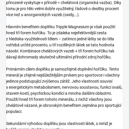
přirozeně vyskytuje v přírodě = chelátová (organická vazba). Díky
tomu je pro tělo velmi dobře využitelný, řádově o desítky procent
více než u anorganických vazeb (oxidy,…).
Hlavním benefitem doplňku Tripple Magnesium je však použití
hned tří forem hořčíku. To je zdaleka nejefektivnější cesta
z hlediska využitelnosti tělem – zatímco jedné látky se do těla
vstřebá určité procento, u tří rozdílných látek se tato hodnota
násobí. Kombinace chelátových vazeb + tří forem hořčíku tak
dávají dohromady skutečně ultimátní přírodní zdroj hořčíku.
Primárním cílem doplňku je samozřejmě doplnění hořčíku. Tento
minerál je zřejmě nejdůležitějším prvkem pro sportovce i všechny
jedince podstupující zvýšenou zátěž. Jeho vlastnosti souvisí
s energetickým metabolismem, nervovou soustavou, funkcí svalů,
stavem kostí, psychickou kondicí a mnoha dalšími oblastmi.
Použití hned tří forem tohoto minerálu, z nichž všechny jsou
chelátově vázané, je obrovským benefitem zejména pro sportující
populaci.
Sekundární výhodou doplňku jsou vlastnosti látek, s nimiž je