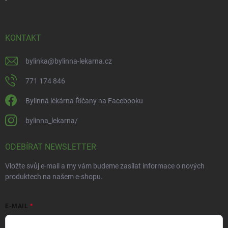
KONTAKT
bylinka
@
bylinna-lekarna.cz
771 174 846
Bylinná lékárna Říčany na Facebooku
bylinna_lekarna/
ODEBÍRAT NEWSLETTER
Vložte svůj e-mail a my vám budeme zasílat informace o nových
produktech na našem e-shopu.
E-MAIL