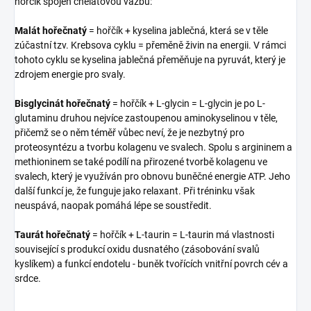
hořčík spojen chelátovou vazbu:
Malát hořečnatý
= hořčík + kyselina jablečná, která se v těle
zúčastní tzv. Krebsova cyklu = přeměně živin na energii. V rámci
tohoto cyklu se kyselina jablečná přeměňuje na pyruvát, který je
zdrojem energie pro svaly.
Bisglycinát hořečnatý
= hořčík + L-glycin = L-glycin je po L-
glutaminu druhou nejvíce zastoupenou aminokyselinou v těle,
přičemž se o něm téměř vůbec neví, že je nezbytný pro
proteosyntézu a tvorbu kolagenu ve svalech. Spolu s argininem a
methioninem se také podílí na přirozené tvorbě kolagenu ve
svalech, který je využíván pro obnovu buněčné energie ATP. Jeho
další funkcí je, že funguje jako relaxant. Při tréninku však
neuspává, naopak pomáhá lépe se soustředit.
Taurát hořečnatý
= hořčík + L-taurin = L-taurin má vlastnosti
související s produkcí oxidu dusnatého (zásobování svalů
kyslíkem) a funkcí endotelu - buněk tvořících vnitřní povrch cév a
srdce.