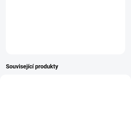
Organicky/chelátově vázaný hořčík ve třech formách: malát,
glycinát a taurát Špičková využitelnost tělem Šetrný k zažívání
Vynikající biodostupnost Prémiová kvalita - produkt obsahuje
pouze aktivní složky Prémiová čistota - bez obsahu bal...
DETAILNÍ INFORMACE
ZEPTAT SE
Související produkty
SKLADEM DO 3 DNŮ
SKLADEM DO 3 DNŮ