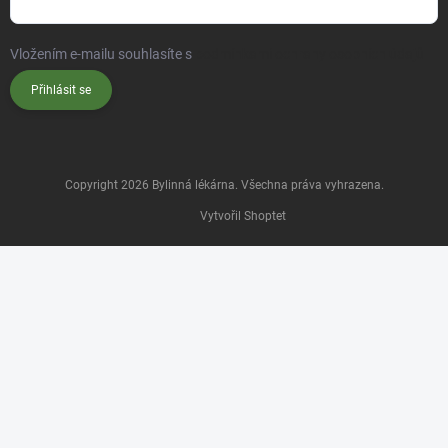
Vložením e-mailu souhlasíte s
podmínkami ochrany osobních údajů
Přihlásit se
Copyright 2026
Bylinná lékárna
. Všechna práva vyhrazena.
Vytvořil Shoptet