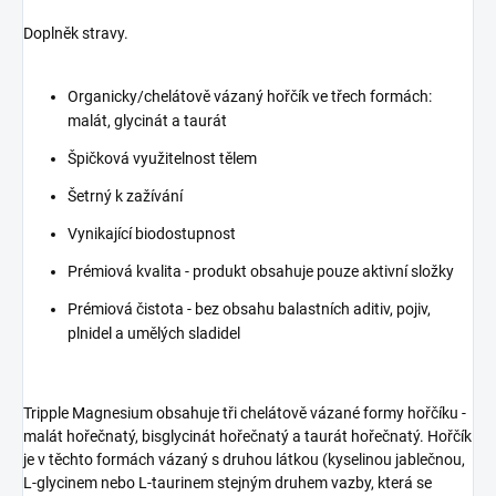
Doplněk stravy.
Organicky/chelátově vázaný hořčík ve třech formách:
malát, glycinát a taurát
Špičková využitelnost tělem
Šetrný k zažívání
Vynikající biodostupnost
Prémiová kvalita - produkt obsahuje pouze aktivní složky
Prémiová čistota - bez obsahu balastních aditiv, pojiv,
plnidel a umělých sladidel
Tripple Magnesium obsahuje tři chelátově vázané formy hořčíku -
malát hořečnatý, bisglycinát hořečnatý a taurát hořečnatý. Hořčík
je v těchto formách vázaný s druhou látkou (kyselinou jablečnou,
L-glycinem nebo L-taurinem stejným druhem vazby, která se