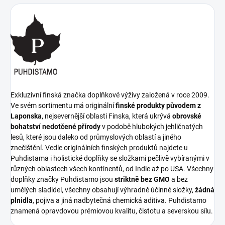
Exkluzivní finská značka doplňkové výživy založená v roce 2009.
Ve svém sortimentu má originální
finské produkty původem z
Laponska
, nejsevernější oblasti Finska, která ukrývá
obrovské
bohatství nedotčené přírody
v podobě hlubokých jehličnatých
lesů, které jsou daleko od průmyslových oblastí a jiného
znečištění. Vedle originálních finských produktů najdete u
Puhdistama i holistické doplňky se složkami pečlivě vybíranými v
různých oblastech všech kontinentů, od Indie až po USA. Všechny
doplňky značky Puhdistamo jsou
striktně bez GMO
a bez
umělých sladidel, všechny obsahují výhradně účinné složky,
žádná
plnidla
, pojiva a jiná nadbytečná chemická aditiva. Puhdistamo
znamená opravdovou prémiovou kvalitu, čistotu a severskou sílu.