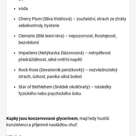
voda
Cherry Plum (Slíva třešňová) – zoufalství, strach ze ztráty
sebekontroly, hysterie
Clematis (Bílá lesní réva) – nepozornost, lhostejnost,
bezvědomí
Impatiens (Netýkavka žlázonosná) – netrpělivost
předrážděnost, silné vnitřní napětí
Rock Rose (Devaterník penízkovitý) – nezvládnutelný
strach, úzkost, panika silná bolest
Star of Bethlehem (Snědek okoličnatý) – následky
fyzického nebo psychického šoku
Kapky jsou konzervované glycerinem
, mají tedy hustší
konzistenci a příjemně nasládlou chuť.