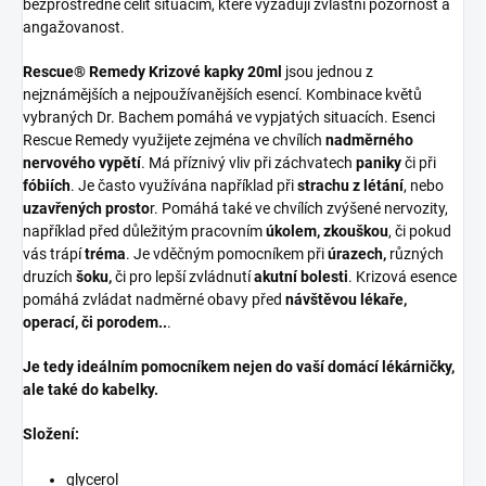
bezprostředně čelit situacím, které vyžadují zvláštní pozornost a
angažovanost.
Rescue® Remedy Krizové kapky 20ml
jsou jednou z
nejznámějších a nejpoužívanějších esencí. Kombinace květů
vybraných Dr. Bachem pomáhá ve vypjatých situacích. Esenci
Rescue Remedy využijete zejména ve chvílích
nadměrného
nervového vypětí
. Má příznivý vliv při záchvatech
paniky
či při
fóbiích
. Je často využívána například při
strachu z létání
, nebo
uzavřených prosto
r. Pomáhá také ve chvílích zvýšené nervozity,
například před důležitým pracovním
úkolem, zkouškou
, či pokud
vás trápí
tréma
. Je vděčným pomocníkem při
úrazech,
různých
druzích
šoku,
či pro lepší zvládnutí
akutní bolesti
. Krizová esence
pomáhá zvládat nadměrné obavy před
návštěvou lékaře,
operací, či porodem..
.
Je tedy ideálním pomocníkem nejen do vaší domácí lékárničky,
ale také do kabelky.
Složení:
glycerol