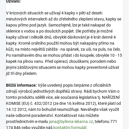
Užívání:
V krizových situacích se užívají 4 kapky v pěti až deseti
minutových intervalech až do zřetelného zlepšení stavu, kapky se
kapou přímo pod jazyk. Samozřejmě, lze je také nakapat do
sklenice s vodou a po doušcích popíjet. Dle potřeby je možné
kapky užívat i několik dnů, obvyklé dávkování je 4 krát denně 4
kapky. Kromě orálního použití mohou být nakapány přímo na
kůži, na místo největší zátěže - na spánek, za uši, na puls, na čelo.
Po namáhavém dnu se mohou přidat i do koupele, obvykle 10 - 15
kapek na plnou vanu. Před operací, zkouškami, porodem nebo
jinými zátěžovými situacemi se mohou kapky preventivně užívat
již tři dny předem.
Bližší informace:
Výše uvedený popis čerpáme z oficiálních
zdrojů výrobců jednotlivých doplňků stravy. Rádi bychom Vám o
tomto produktu sdělili více, ale současná legislativa tj. NAŘÍZENÍ
KOMISE (EU) č. 432/2012 (ze dne 16.května 2012), které platí od
14.12 2012, nám to bohužel neumožňuje. Neváhejte však využít
naše odborné poradenství. Kontaktovat nás můžete
prostřednictvím e-mailu
jana@bylinna-lekarna.cz
, telefonu 771
174 846 nebo využijte náš
kontaktní formulář
.