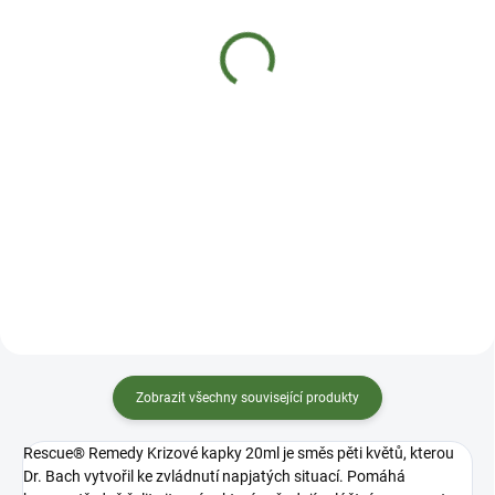
puama tinktura 50 ml |
(tinktura) Duše rostlin
Pavlovy bylinné kapky
50 ml
156 Kč
201 Kč
Do košíku
Do košíku
Muira puama (amazonská
Bršlice (tinktura z živé léčivé
viagra) (bylinná tinktura - Pavlovy
rostliny - kapky Duše
bylinné kapky). Přírodní
rostlin). Přírodní bylinný celkový
bylinný celkový
(komplexní) extrakt z listů léčivé
(komplexní) extrakt ze dřeva
rostliny bršlice kozí nohy. Podíl
léčivé rostliny muira puama pro
živé rostliny na celkovém obsahu
podporu fyzických sil
rostlin: 100%. Bršlice kozí noha
(tonikum). Muira
(Aegopodium podagraria).
(muara) puama (amazonská
Tinctura Aegopodii
viagra) (Ptychopetalum
folium. Tincture Goutweed leaf....
olacoides). Tinctura Ptychopetali
Zobrazit všechny související produkty
lignum. Tincture...
Rescue® Remedy Krizové kapky 20ml je směs pěti květů, kterou
Dr. Bach vytvořil ke zvládnutí napjatých situací. Pomáhá