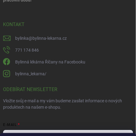
KONTAKT
bylinka
@
bylinna-lekarna.cz
771 174 846
Bylinná lékárna Říčany na Facebooku
bylinna_lekarna/
ODEBÍRAT NEWSLETTER
Vložte svůj e-mail a my vám budeme zasílat informace o nových
produktech na našem e-shopu.
E-MAIL