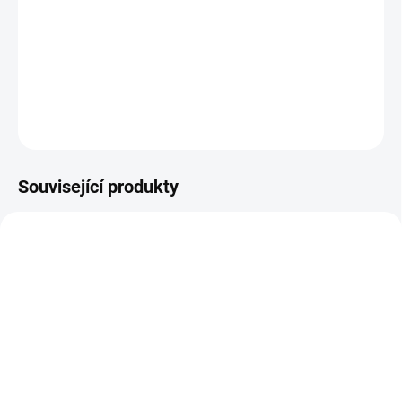
bezprostředně čelit situacím, které vyžadují zvláštní pozornost a
angažovanost. Rescue® Remedy Krizové kapky 20ml jsou jednou
z nejznámějších a nejpoužívanějších esencí. Kombinace ...
DETAILNÍ INFORMACE
ZEPTAT SE
Související produkty
SKLADEM
SKLADEM
Bylinné kapky Muira
Bylinné kapky Bršlice