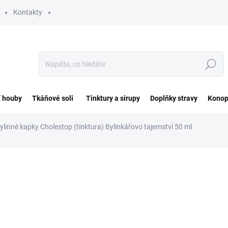
Kontakty
Hledat
í houby
Tkáňové soli
Tinktury a sirupy
Doplňky stravy
Konop
ylinné kapky Cholestop (tinktura) Bylinkářovo tajemství 50 ml
ocení
ZNAČKA:
BYLINNÉ KAPKY
196 Kč
Měrná
SKLADEM
cena: