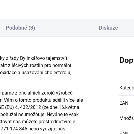
y "Přírodní antibiotika":
různolisté. Má schopnost
phen Harrod Buhner, 2014,
posilovat a vyživovat poškoz
ha, ISBN 978-80-242-4217-0 a
plicní tkáň. Považuje se za
elióza": Stephen Harrod
"potravu pro plíce"- plicní žen-
Podobné (3)
Diskuze
er, 2014, Praha,...
Buhnerův protokol - kniha
Přírod...
pky z řady Bylinkářovo tajemství).
Dop
akt z léčivých rostlin pro normální
 oxidace a usazování cholesterolu,
Katego
páme z oficiálních zdrojů výrobců
m Vám o tomto produktu sdělili více, ale
EAN
:
SE (EU) č. 432/2012 (ze dne 16.května
to bohužel neumožňuje. Neváhejte však
Množst
ktovat nás můžete prostřednictvím e-
u 771 174 846 nebo využijte náš
EAN
: