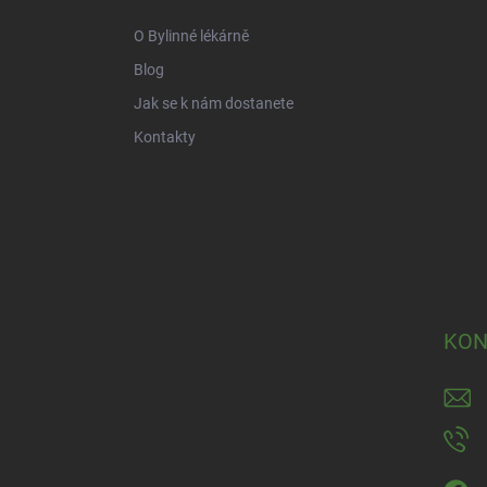
í
O Bylinné lékárně
Blog
Jak se k nám dostanete
Kontakty
KON