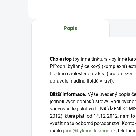
rostliny anony ostnité. Anona
knik
ostnitá, láhevník ostnitý, graviola
Ste
či guanabana, to jsou všechno
Pra
synonyma pro rostlinu s
"Bor
Popis
názvem Annona muricata.
Buhn
Tinct...
Cholestop
(bylinná tinktura - bylinné ka
Přírodní bylinný celkový (komplexní) extr
hladinu cholesterolu v krvi (pro omezení
upravuje hladinu lipidů v krvi).
Bližší informace:
Výše uvedený popis čer
jednotlivých doplňků stravy. Rádi bycho
současná legislativa tj. NAŘÍZENÍ KOMI
2012), které platí od 14.12 2012, nám 
využít naše odborné poradenství. Konta
mailu
jana@bylinna-lekarna.cz
, telefon