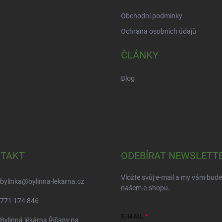
Obchodní podmínky
Ochrana osobních údajů
ČLÁNKY
Blog
TAKT
ODEBÍRAT NEWSLETT
Vložte svůj e-mail a my vám bud
bylinka
@
bylinna-lekarna.cz
našem e-shopu.
771 174 846
E-MAIL
Bylinná lékárna Říčany na