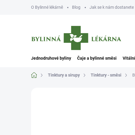
Přejít
O Bylinné lékárně
Blog
Jak se k nám dostanete
na
obsah
Jednodruhové byliny
Čaje a bylinné směsi
Vitáln
Domů
Tinktury a sirupy
Tinktury - směsi
B
Neohodnoceno
Podrobnosti hodn