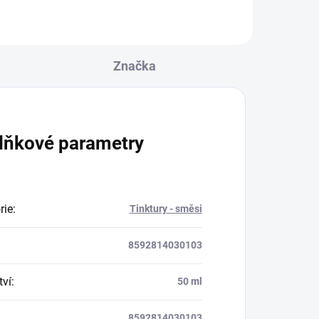
enou
šen.
Značka
lňkové parametry
rie
:
Tinktury - směsi
8592814030103
ví
:
50 ml
8592814030103