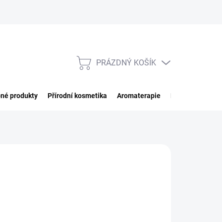
PRÁZDNÝ KOŠÍK
NÁKUPNÍ
KOŠÍK
né produkty
Přírodní kosmetika
Aromaterapie
Potraviny
Imp