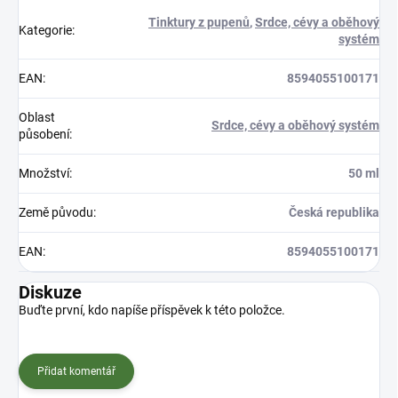
Tinktury z pupenů
,
Srdce, cévy a oběhový
Kategorie
:
systém
EAN
:
8594055100171
Oblast
Srdce, cévy a oběhový systém
působení
:
Množství
:
50 ml
Země původu
:
Česká republika
EAN
:
8594055100171
Diskuze
Buďte první, kdo napíše příspěvek k této položce.
Přidat komentář