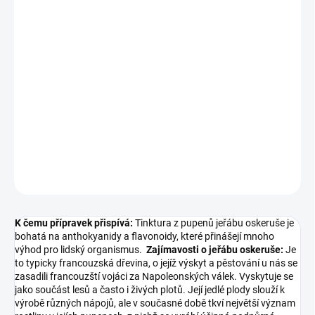
−
+
Přidat do košíku
K čemu přípravek přispívá: Tinktura z pupenů jeřábu oskeruše je
bohatá na anthokyanidy a flavonoidy, které přinášejí mnoho
výhod pro lidský organismus. Zajímavosti o jeřábu oskeruše: Je to
typicky francouzská dřevina, o jejíž výskyt a pěstování u nás se
zasadili francouzští vojáci za Napoleonských...
DETAILNÍ INFORMACE
ZEPTAT SE
K čemu přípravek přispívá:
Tinktura z pupenů jeřábu oskeruše je
bohatá na anthokyanidy a flavonoidy, které přinášejí mnoho
výhod pro lidský organismus.
Zajímavosti o jeřábu oskeruše:
Je
to typicky francouzská dřevina, o jejíž výskyt a pěstování u nás se
zasadili francouzští vojáci za Napoleonských válek. Vyskytuje se
jako součást lesů a často i živých plotů. Její jedlé plody slouží k
výrobě různých nápojů, ale v současné době tkví největší význam