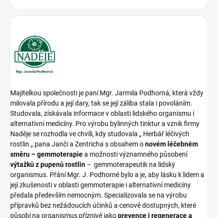
Majitelkou společnosti je paní Mgr. Jarmila Podhorná, která vždy
milovala přírodu a její dary, tak se její záliba stala i povoláním.
Studovala, získávala informace v oblasti lidského organismu i
alternativní medicíny. Pro výrobu bylinných tinktur a vznik firmy
Naděje se rozhodla ve chvíli, kdy studovala „ Herbář léčivých
rostlin „ pana Janči a Zentricha s obsahem o
novém léčebném
směru – gemmoterapie
a možnosti významného působení
výtažků z pupenů rostlin
– gemmoterapeutik na lidský
organismus. Přání Mgr. J. Podhorné bylo a je, aby lásku k lidem a
její zkušenosti v oblasti gemmoterapie i alternativní medicíny
předala především nemocným. Specializovala se na výrobu
přípravků bez nežádoucích účinků a cenově dostupných, které
působí na organismus příznivě jako
prevence i regenerace a