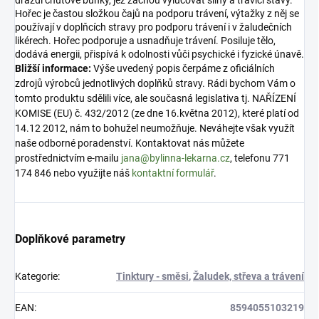
Hořec je častou složkou čajů na podporu trávení, výtažky z něj se
používají v doplňcích stravy pro podporu trávení i v žaludečních
likérech. Hořec podporuje a usnadňuje trávení. Posiluje tělo,
dodává energii, přispívá k odolnosti vůči psychické i fyzické únavě.
Bližší informace:
Výše uvedený popis čerpáme z oficiálních
zdrojů výrobců jednotlivých doplňků stravy. Rádi bychom Vám o
tomto produktu sdělili více, ale současná legislativa tj. NAŘÍZENÍ
KOMISE (EU) č. 432/2012 (ze dne 16.května 2012), které platí od
14.12 2012, nám to bohužel neumožňuje. Neváhejte však využít
naše odborné poradenství. Kontaktovat nás můžete
prostřednictvím e-mailu
jana@bylinna-lekarna.cz
, telefonu 771
174 846 nebo využijte náš
kontaktní formulář
.
Doplňkové parametry
Kategorie
:
Tinktury - směsi
,
Žaludek, střeva a trávení
EAN
:
8594055103219