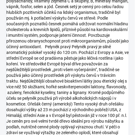
polysacharidy, vitamíny zejména C a skupiny, B, minerály mangan,
vápník, fosfor, selen a jód. Česnek setý je cenný pro celou řadou
hlubších pozitivních účinků na lidský organismus, tradičně byl
používán mj. k potlačení výskytu červů ve střevě. Podle
současných poznatků česnek pomáhá udržovat normální hladinu
cholesterolu a krevních lipidů, příznivě působí na kardiovaskulární
i imunitní systém, podporuje jaterní činnost. Povzbuzuje
přirozenou obranyschopnost proti mikroorganismům, působí jako
účinný antioxidant. Pelyněk pravý Pelyněk pravý je silně
aromatický polokeř vysoký do 120 cm. Pochází z Evropy a Asie, ve
střední Evropě se od pradávna pěstuje jako léčivá rostlina i jako
koření. Ve středověké Evropě býval dříve považován za
nejdůležitější prostředek „proti všem vyčerpáním“, tradičně se
používá jako účinný prostředek při výskytu červů v trávicím
traktu. Nejdůležitější obsahové bioaktivní látky jsou éterický olej s
více něž 50 složkami, hořké seskviterpenoidní laktony, flavonoidy,
azuleny, fenolické kyseliny, taniny a lignany. Kromě podpůrného
účelu se pelyněk používá při výrobě alkoholických nápojů i v
kosmetice. Ořešák černý (americký) Tento vysoký druh ořešáku
dosahující výšky až 23 m pochází z východního pobřeží USA, z
Himalájí, střední Asie a v Evropě byl pěstován již v roce 100 př. n.l.
Je ceněn pro své velmi tvrdé dřevo ideální pro výrobu nábytku a
podlah, nutričně cenné plody oplývají výraznou chutí. V péči o
zdraví se využívají výtažky ze zeleného oplodí, které obsahují