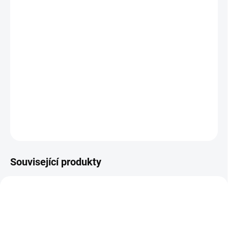
−
+
Přidat do košíku
K čemu přípravek přispívá: Směs česneku medvědího a setého,
pelyňku, kořene hořce žlutého a pupenů ořešáku amerického
pomáhá pročistit střevní trakt a zbavit jej parazitů. Česnek
přispívá k udržování mikrobiální rovnováhy ve střevě, posiluje
obranu proti škodlivým střevním mikroorganismům, v tradič...
DETAILNÍ INFORMACE
ZEPTAT SE
Související produkty