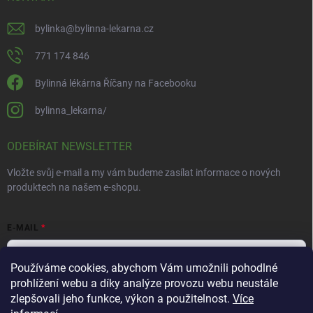
bylinka
@
bylinna-lekarna.cz
771 174 846
Bylinná lékárna Říčany na Facebooku
bylinna_lekarna/
ODEBÍRAT NEWSLETTER
Vložte svůj e-mail a my vám budeme zasílat informace o nových
produktech na našem e-shopu.
E-MAIL
Používáme cookies, abychom Vám umožnili pohodlné
prohlížení webu a díky analýze provozu webu neustále
Vložením e-mailu souhlasíte s
podmínkami ochrany osobních údajů
zlepšovali jeho funkce, výkon a použitelnost.
Více