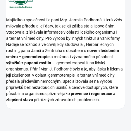
Majitelkou společnosti je paní Mgr. Jarmila Podhorná, která vždy
milovala přírodu a její dary, tak se její záliba stala i povoláním.
Studovala, získávala informace v oblasti lidského organismu i
alternativní medicíny. Pro výrobu bylinných tinktur a vznik firmy
Naděje se rozhodla ve chvíli, kdy studovala „ Herbář léčivých
rostlin „ pana Janči a Zentricha s obsahem o
novém léčebném
směru – gemmoterapie
a možnosti významného působení
výtažků z pupenů rostlin
– gemmoterapeutik na lidský
organismus. Přání Mgr. J. Podhorné bylo a je, aby lásku k lidem a
její zkušenosti v oblasti gemmoterapie i alternativní medicíny
předala především nemocným. Specializovala se na výrobu
přípravků bez nežádoucích účinků a cenově dostupných, které
působí na organismus příznivě jako
prevence i regenerace a
zlepšení stavu
při různých zdravotních problémech.