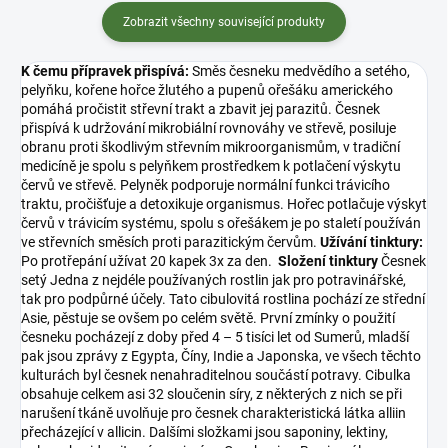
alk...
Zobrazit všechny související produkty
K čemu přípravek přispívá:
Směs česneku medvědího a setého,
pelyňku, kořene hořce žlutého a pupenů ořešáku amerického
pomáhá pročistit střevní trakt a zbavit jej parazitů. Česnek
přispívá k udržování mikrobiální rovnováhy ve střevě, posiluje
obranu proti škodlivým střevním mikroorganismům, v tradiční
medicíně je spolu s pelyňkem prostředkem k potlačení výskytu
červů ve střevě. Pelyněk podporuje normální funkci trávicího
traktu, pročišťuje a detoxikuje organismus. Hořec potlačuje výskyt
červů v trávicím systému, spolu s ořešákem je po staletí používán
ve střevních směsích proti parazitickým červům.
Užívání tinktury:
Po protřepání užívat 20 kapek 3x za den.
Složení tinktury
Česnek
setý Jedna z nejdéle používaných rostlin jak pro potravinářské,
tak pro podpůrné účely. Tato cibulovitá rostlina pochází ze střední
Asie, pěstuje se ovšem po celém světě. První zmínky o použití
česneku pocházejí z doby před 4 – 5 tisíci let od Sumerů, mladší
pak jsou zprávy z Egypta, Číny, Indie a Japonska, ve všech těchto
kulturách byl česnek nenahraditelnou součástí potravy. Cibulka
obsahuje celkem asi 32 sloučenin síry, z některých z nich se při
narušení tkáně uvolňuje pro česnek charakteristická látka alliin
přecházející v allicin. Dalšími složkami jsou saponiny, lektiny,