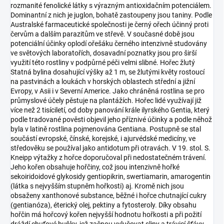
rozmanité fenolické látky s výrazným antioxidačním potenciálem.
Dominantní z nich je juglon, bohatě zastoupeny jsou taniny. Podle
Australské farmaceutické společnosti je černý ořech účinný proti
červům a dalším parazitům ve střevě. V současné době jsou
potenciální účinky oplodí ořešáku černého intenzivně studovány
ve světových laboratořích, dosavadní poznatky jsou pro širší
využití této rostliny v podpůrné péči velmi slibné. Hořec žlutý
Statná bylina dosahující výšky až 1 m, se žlutými květy rostoucí
na pastvinách a loukách v horských oblastech střední a jižní
Evropy, v Asii i v Severní Americe. Jako chráněná rostlina se pro
průmyslové účely pěstuje na plantážích. Hořec lidé využívají již
více než 2 tisíciletí, od doby panování krále ilyrského Gentia, který
podle tradované pověsti objevil jeho příznivé účinky a podle něhož
byla v latině rostlina pojmenována Gentiana. Postupně se stal
součástí evropské, čínské, korejské, i ajurvédské medicíny, ve
středověku se používal jako antidotum při otravách. V 19. stol. S.
Kneipp výtažky z hořce doporučoval při nedostatečném trávení.
Jeho kořen obsahuje hořčiny, což jsou intenzivně hořké
sekoiridoidové glykosidy gentiopikrin, swertiamarin, amarogentin
(látka s nejvyšším stupněm hořkosti) aj. Kromě nich jsou
obsaženy xanthonové substance, běžné i hořce chutnající cukry
(gentianóza), éterický olej, pektiny a fytosteroly. Díky obsahu
hořčin má hořcový kořen nejvyšší hodnotu hořkosti a při požití
dráždí chuťové buňky, jež začnou vylučovat sliny a trávicí šťávy.