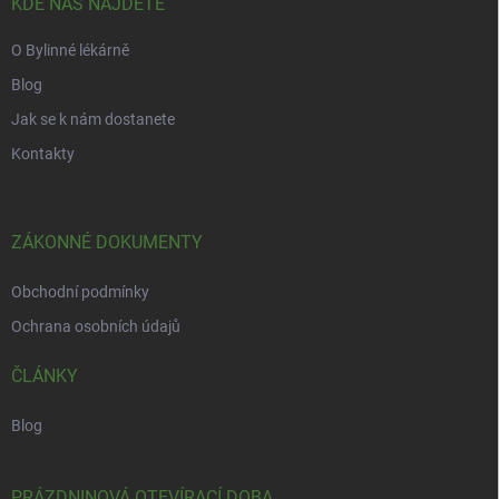
í
KDE NÁS NAJDETE
O Bylinné lékárně
Blog
Jak se k nám dostanete
Kontakty
ZÁKONNÉ DOKUMENTY
Obchodní podmínky
Ochrana osobních údajů
ČLÁNKY
Blog
PRÁZDNINOVÁ OTEVÍRACÍ DOBA