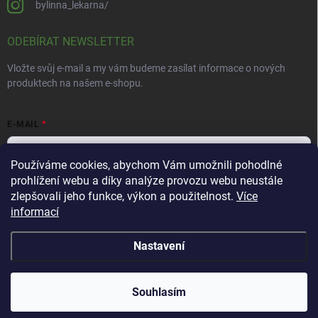
bylinna_lekarna/
ODEBÍRAT NEWSLETTER
Vložte svůj e-mail a my vám budeme zasílat informace o nových
produktech na našem e-shopu.
E-MAIL
Používáme cookies, abychom Vám umožnili pohodlné
prohlížení webu a díky analýze provozu webu neustále
Vložením e-mailu souhlasíte s
podmínkami ochrany osobních údajů
zlepšovali jeho funkce, výkon a použitelnost.
Více
informací
Přihlásit se
Nastavení
Copyright 2026
Bylinná lékárna
. Všechna práva vyhrazena.
Souhlasím
Vytvořil Shoptet