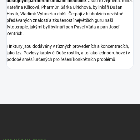
důstojným partnerem oficiální medicíně
. Jsou to zejména: RNDr.
Kateřina Kšicová, PharmDr. Šárka Ulrichová, bylinkáři Dušan
Havlík, Vladimír Vytásek a další. Čerpají z hlubokých nezištně
předávaných znalostí a zkušeností největších guru naší
fytoterapie, jakými byli bylináři pan Pavel Váňa a pan Josef
Zentrich.
Tinktury jsou dodávány v různých provedeních a koncentracích,
jako tzv. Pavlovy kapky či Duše rostlin, a to jako jednodruhové i v
podobě směsí určených pro řešení konkrétních problémů.
Z
á
p
a
t