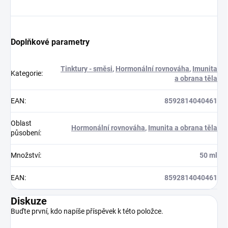
Doplňkové parametry
Tinktury - směsi
,
Hormonální rovnováha
,
Imunita
Kategorie
:
a obrana těla
EAN
:
8592814040461
Oblast
Hormonální rovnováha
,
Imunita a obrana těla
působení
:
Množství
:
50 ml
EAN
:
8592814040461
Diskuze
Buďte první, kdo napíše příspěvek k této položce.