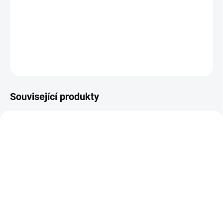
Štítná žláza - při hyperfunkci (bylinná tinktura - Pavlovy bylinné
kapky). Přírodní bylinný celkový (komplexní) extrakt z léčivých
rostlin při hyperfunkci šž.
DETAILNÍ INFORMACE
ZEPTAT SE
Související produkty
SKLADEM
SKLADEM
Bylinné kapky Celík
Bylinné kapky Přeslička
obecný (zlatobýl obecný)
rolní - Pavlovy bylinné