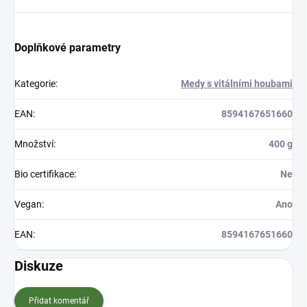
Doplňkové parametry
Kategorie
:
Medy s vitálními houbami
EAN
:
8594167651660
Množství
:
400 g
Bio certifikace
:
Ne
Vegan
:
Ano
EAN
:
8594167651660
Diskuze
Přidat komentář