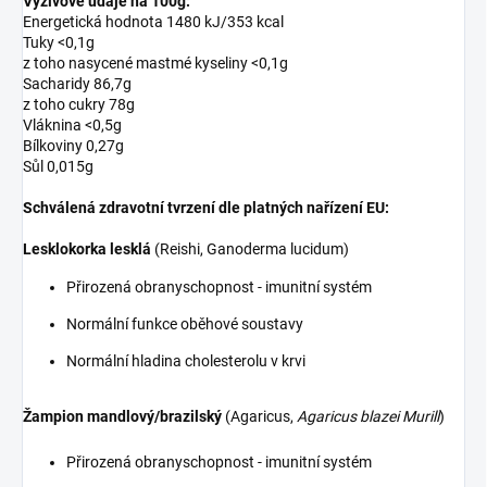
Výživové údaje na 100g:
Energetická hodnota 1480 kJ/353 kcal
Tuky <0,1g
z toho nasycené mastmé kyseliny <0,1g
Sacharidy 86,7g
z toho cukry 78g
Vláknina <0,5g
Bílkoviny 0,27g
Sůl 0,015g
Schválená zdravotní tvrzení dle platných nařízení EU:
Lesklokorka lesklá
(Reishi, Ganoderma lucidum)
Přirozená obranyschopnost - imunitní systém
Normální funkce oběhové soustavy
Normální hladina cholesterolu v krvi
Žampion mandlový/brazilský
(Agaricus,
Agaricus blazei Murill
)
Přirozená obranyschopnost - imunitní systém