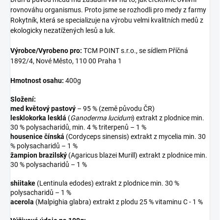
rovnováhu organismus. Proto jsme se rozhodli pro medy z farmy
Rokytník, která se specializuje na výrobu velmi kvalitních medů z
ekologicky nezatížených lesů a luk.
Výrobce/Vyrobeno pro:
TCM POINT s.r.o., se sídlem Příčná
1892/4, Nové Město, 110 00 Praha 1
Hmotnost osahu:
400g
Složení:
med květový pastový
– 95 % (země původu ČR)
lesklokorka lesklá
(
Ganoderma lucidum
) extrakt z plodnice min.
30 % polysacharidů, min. 4 % triterpenů – 1 %
housenice čínská
(Cordyceps sinensis) extrakt z mycelia min. 30
% polysacharidů – 1 %
žampion brazilský
(Agaricus blazei Murill) extrakt z plodnice min.
30 % polysacharidů – 1 %
shiitake
(Lentinula edodes) extrakt z plodnice min. 30 %
polysacharidů – 1 %
acerola
(Malpighia glabra) extrakt z plodu 25 % vitaminu C - 1 %