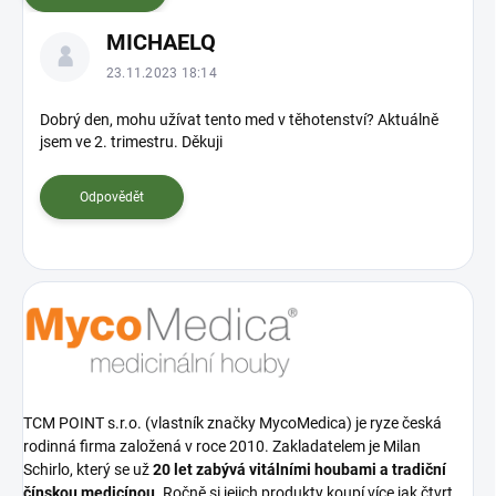
V
MICHAELQ
ý
p
23.11.2023 18:14
i
s
Dobrý den, mohu užívat tento med v těhotenství? Aktuálně
jsem ve 2. trimestru. Děkuji
d
i
s
Odpovědět
k
u
z
í
TCM POINT s.r.o. (vlastník značky MycoMedica) je ryze česká
rodinná firma založená v roce 2010. Zakladatelem je Milan
Schirlo, který se už
20 let zabývá vitálními houbami a tradiční
čínskou medicínou
. Ročně si jejich produkty koupí více jak čtvrt