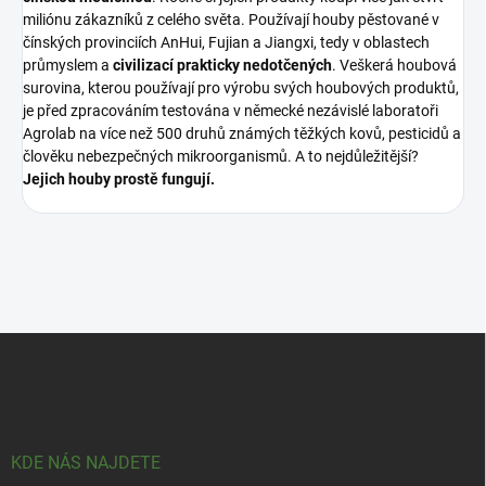
miliónu zákazníků z celého světa. Používají houby pěstované v
čínských provinciích AnHui, Fujian a Jiangxi, tedy v oblastech
průmyslem a
civilizací prakticky nedotčených
. Veškerá houbová
surovina, kterou používají pro výrobu svých houbových produktů,
je před zpracováním testována v německé nezávislé laboratoři
Agrolab na více než 500 druhů známých těžkých kovů, pesticidů a
člověku nebezpečných mikroorganismů. A to nejdůležitější?
Jejich houby prostě fungují.
Z
á
p
a
t
í
KDE NÁS NAJDETE