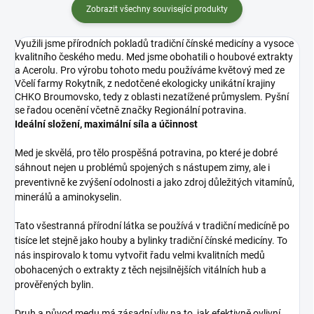
Zobrazit všechny související produkty
Využili jsme přírodních pokladů tradiční čínské medicíny a vysoce
kvalitního českého medu. Med jsme obohatili o houbové extrakty
a Acerolu. Pro výrobu tohoto medu používáme květový med ze
Včelí farmy Rokytník, z nedotčené ekologicky unikátní krajiny
CHKO Broumovsko, tedy z oblasti nezatížené průmyslem. Pyšní
se řadou ocenění včetně značky Regionální potravina.
Ideální složení, maximální síla a účinnost
Med je skvělá, pro tělo prospěšná potravina, po které je dobré
sáhnout nejen u problémů spojených s nástupem zimy, ale i
preventivně ke zvýšení odolnosti a jako zdroj důležitých vitamínů,
minerálů a aminokyselin.
Tato všestranná přírodní látka se používá v tradiční medicíně po
tisíce let stejně jako houby a bylinky tradiční čínské medicíny. To
nás inspirovalo k tomu vytvořit řadu velmi kvalitních medů
obohacených o extrakty z těch nejsilnějších vitálních hub a
prověřených bylin.
Druh a původ medu má zásadní vliv na to, jak efektivně ovlivní