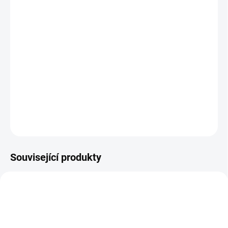
−
+
Přidat do košíku
Využili jsme přírodních pokladů tradiční čínské medicíny a vysoce
kvalitního českého medu. Med jsme obohatili o houbové extrakty
a Acerolu. Pro výrobu tohoto medu používáme květový med ze
Včelí farmy Rokytník, z nedotčené ekologicky unikátní krajiny
CHKO Broumovsko, tedy z oblasti nezatížené průmysl...
DETAILNÍ INFORMACE
ZEPTAT SE
Související produkty