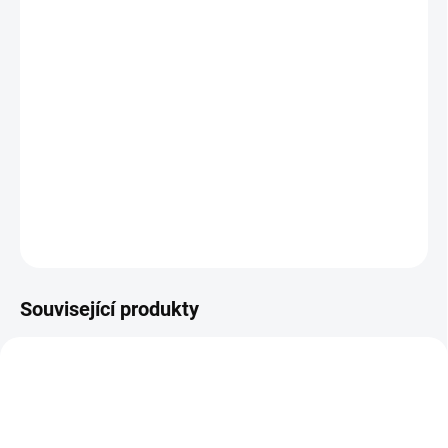
−
+
Přidat do košíku
Využili jsme přírodních pokladů tradiční čínské medicíny a vysoce
kvalitního českého medu. Med jsme obohatili o prášek z houby
Reishi a čínské bylinky. Pro výrobu tohoto medu používáme
květový med ze Včelí farmy Rokytník, z nedotčené ekologicky
unikátní krajiny CHKO Broumovsko, tedy z oblasti nezatí...
DETAILNÍ INFORMACE
ZEPTAT SE
Související produkty