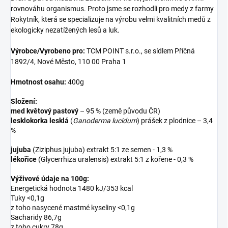
rovnováhu organismus. Proto jsme se rozhodli pro medy z farmy
Rokytník, která se specializuje na výrobu velmi kvalitních medů z
ekologicky nezatížených lesů a luk.
Výrobce/Vyrobeno pro:
TCM POINT s.r.o., se sídlem Příčná
1892/4, Nové Město, 110 00 Praha 1
Hmotnost osahu:
400g
Složení:
med květový pastový
– 95 % (země původu ČR)
lesklokorka lesklá
(
Ganoderma lucidum
) prášek z plodnice – 3,4
%
jujuba
(Ziziphus jujuba) extrakt 5:1 ze semen - 1,3 %
lékořice
(Glycerrhiza uralensis) extrakt 5:1 z kořene - 0,3 %
Výživové údaje na 100g:
Energetická hodnota 1480 kJ/353 kcal
Tuky <0,1g
z toho nasycené mastmé kyseliny <0,1g
Sacharidy 86,7g
z toho cukry 78g