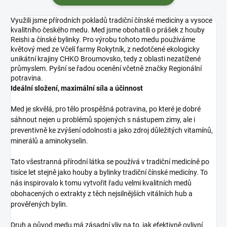
Využili jsme přírodních pokladů tradiční čínské medicíny a vysoce
kvalitního českého medu. Med jsme obohatili o prášek z houby
Reishi a čínské bylinky. Pro výrobu tohoto medu používáme
květový med ze Včelí farmy Rokytník, z nedotčené ekologicky
unikátní krajiny CHKO Broumovsko, tedy z oblasti nezatížené
průmyslem. Pyšní se řadou ocenění včetně značky Regionální
potravina.
Ideální složení, maximální síla a účinnost
Med je skvělá, pro tělo prospěšná potravina, po které je dobré
sáhnout nejen u problémů spojených s nástupem zimy, ale i
preventivně ke zvýšení odolnosti a jako zdroj důležitých vitamínů,
minerálů a aminokyselin.
Tato všestranná přírodní látka se používá v tradiční medicíně po
tisíce let stejně jako houby a bylinky tradiční čínské medicíny. To
nás inspirovalo k tomu vytvořit řadu velmi kvalitních medů
obohacených o extrakty z těch nejsilnějších vitálních hub a
prověřených bylin.
Druh a původ medu má zásadní vliv na to, jak efektivně ovlivní