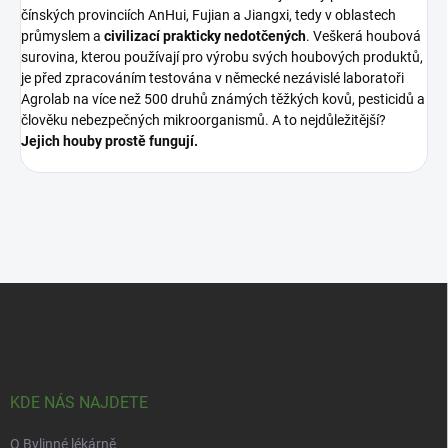
čínských provinciích AnHui, Fujian a Jiangxi, tedy v oblastech
průmyslem a
civilizací prakticky nedotčených
. Veškerá houbová
surovina, kterou používají pro výrobu svých houbových produktů,
je před zpracováním testována v německé nezávislé laboratoři
Agrolab na více než 500 druhů známých těžkých kovů, pesticidů a
člověku nebezpečných mikroorganismů. A to nejdůležitější?
Jejich houby prostě fungují.
Z
á
p
a
t
í
KDE NÁS NAJDETE
O Bylinné lékárně