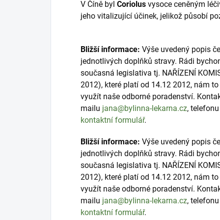
V Číně byl
Coriolus
vysoce ceněným léči
jeho vitalizující účinek, jelikož působí po
Bližší informace:
Výše uvedený popis čer
jednotlivých doplňků stravy. Rádi bycho
současná legislativa tj. NAŘÍZENÍ KOMI
2012), které platí od 14.12 2012, nám 
využít naše odborné poradenství. Konta
mailu
jana@bylinna-lekarna.cz
, telefon
kontaktní formulář
.
Bližší informace:
Výše uvedený popis čer
jednotlivých doplňků stravy. Rádi bycho
současná legislativa tj. NAŘÍZENÍ KOMI
2012), které platí od 14.12 2012, nám 
využít naše odborné poradenství. Konta
mailu
jana@bylinna-lekarna.cz
, telefon
kontaktní formulář
.