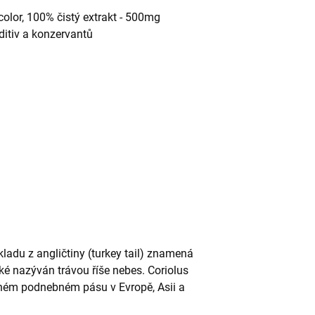
icolor, 100% čistý extrakt - 500mg
itiv a konzervantů
kladu z angličtiny (turkey tail) znamená
aké nazýván trávou říše nebes. Coriolus
rném podnebném pásu v Evropě, Asii a