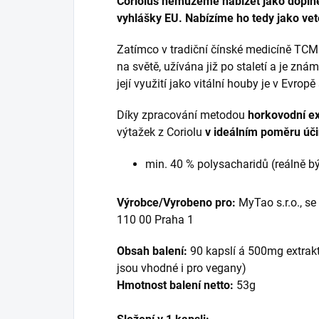
Coriolus nemůžeme nabízet jako doplně
vyhlášky EU. Nabízíme ho tedy jako ve
Zatímco v tradiční čínské medicíně TCM j
na světě, užívána již po staletí a je zná
její využití jako vitální houby je v Evropě
Díky zpracování metodou
horkovodní e
výtažek z Coriolu
v ideálním poměru účin
min. 40 % polysacharidů (reálně b
Výrobce/Vyrobeno pro:
MyTao s.r.o., se
110 00 Praha 1
Obsah balení:
90 kapslí á 500mg extraktu
jsou vhodné i pro vegany)
Hmotnost balení netto:
53g