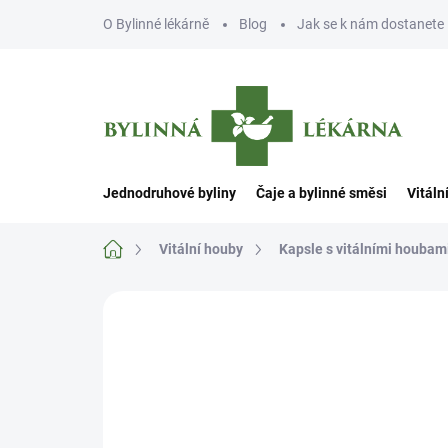
Přejít
O Bylinné lékárně
Blog
Jak se k nám dostanete
na
obsah
Jednodruhové byliny
Čaje a bylinné směsi
Vitáln
Domů
Vitální houby
Kapsle s vitálními houbam
Neohodnoceno
Podrobnosti hodn