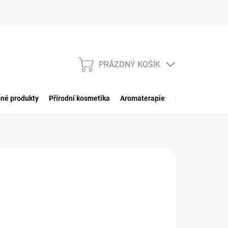
PRÁZDNÝ KOŠÍK
NÁKUPNÍ
KOŠÍK
né produkty
Přírodní kosmetika
Aromaterapie
Potraviny
Imp