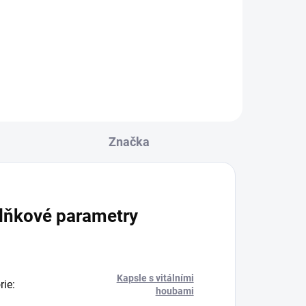
ích
ny)
Značka
eptu
lňkové parametry
Kapsle s vitálními
rie
:
houbami