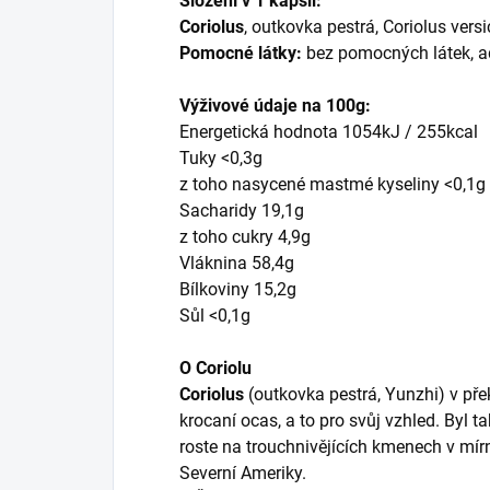
Složení v 1 kapsli:
Coriolus
, outkovka pestrá, Coriolus vers
Pomocné látky:
bez pomocných látek, ad
Výživové údaje na 100g:
Energetická hodnota 1054kJ / 255kcal
Tuky <0,3g
z toho nasycené mastmé kyseliny <0,1g
Sacharidy 19,1g
z toho cukry 4,9g
Vláknina 58,4g
Bílkoviny 15,2g
Sůl <0,1g
O Coriolu
Coriolus
(outkovka pestrá, Yunzhi) v pře
krocaní ocas, a to pro svůj vzhled. Byl t
roste na trouchnivějících kmenech v mí
Severní Ameriky.