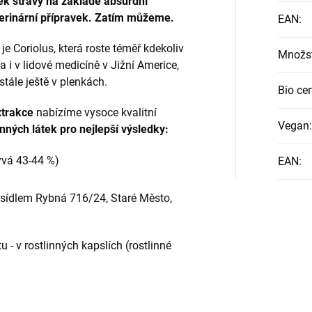
k stravy na základě absurdní
terinární přípravek. Zatím můžeme.
EAN
:
e Coriolus, která roste téměř kdekoliv
Množst
ma i v lidové medicíně v Jižní Americe,
 stále ještě v plenkách.
Bio cer
xtrakce
nabízíme vysoce kvalitní
Vegan
:
ných látek pro nejlepší výsledky:
ývá 43-44 %)
EAN
:
 sídlem Rybná 716/24, Staré Město,
 - v rostlinných kapslích (rostlinné