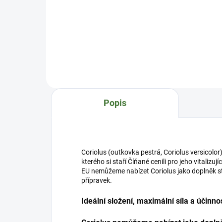
Kombinace čínských bylinek
Směs
a vitálních hub silně
hub
doplňuje Zheng Qi, vitalitu a
ingr
obranyschopnost našeho
sulf
organismu.
MSM
Směs MycoBalance vychází
C po
z receptu tradiční čínské
a c
medicíny Si Gu Jia Ren Shen
kom
Huang Qi San. MycoBalance je
Cord
Popis
vyváženou směsí čínských bylinek
spo
a hub, která vychází z moudrosti
ingr
tradiční čí...
Coriolus (outkovka pestrá, Coriolus versicolor) 
kterého si staří Číňané cenili pro jeho vitalizuj
EU nemůžeme nabízet Coriolus jako doplněk st
přípravek.
Ideální složení, maximální síla a účinno