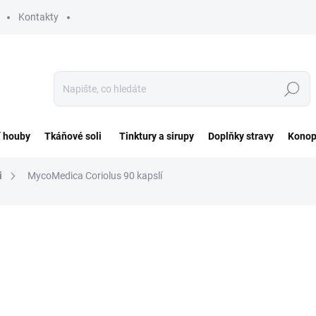
Kontakty
Hledat
í houby
Tkáňové soli
Tinktury a sirupy
Doplňky stravy
Konop
i
MycoMedica Coriolus 90 kapslí
ocení
ZNAČKA:
MYCOMEDICA
690 Kč
Měrná
7,67 Kč / 1 ks
cena:
SKLADEM