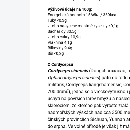
Výživové údaje na 100g:
Energetická hodnota 1566kJ / 369kcal
Tuky <0,3g
z toho nasycené mastmé kyseliny <0,1g
Sacharidy 80,5g
z toho cukry 10,9g
Vláknina 4,1g
Bílkoviny 9,4g
Sůl <0,2g
O Cordycepsu
Cordyceps sinensis
(Dongchonxiacao, h
Ophiocordyceps sinensis
) patří do rodu
militaris, Cordyceps liangshamensis, Cor
700 druhů), jedná se o vřeckovýtrusnou j
uchytí na površích larev hmyzu a násle
sklerociem, ze kterého pak vyroste zral
nadmořských výškách nad cca 3500 metrů
čínských provinciích Sichuan, Yunnan a
do srpna. Ve volné přírodě je však již m