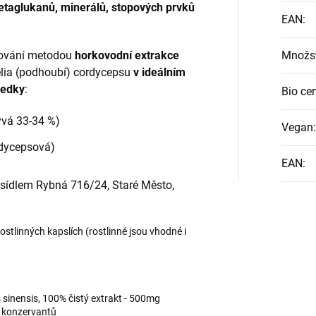
etaglukanů, minerálů, stopových prvků
EAN
:
cování metodou
horkovodní extrakce
Množst
elia (podhoubí) cordycepsu
v ideálním
ledky
:
Bio cer
ývá 33-34 %)
Vegan
:
rdycepsová)
EAN
:
 sídlem Rybná 716/24, Staré Město,
ostlinných kapslích (rostlinné jsou vhodné i
 sinensis, 100% čistý extrakt - 500mg
a konzervantů