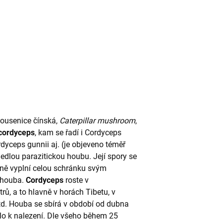
ousenice čínská,
Caterpillar mushroom
,
cordyceps
, kam se řadí i Cordyceps
dyceps gunnii aj. (je objeveno téměř
edlou parazitickou houbu. Její spory se
dně vyplní celou schránku svým
á houba.
Cordyceps
roste v
, a to hlavně v horách Tibetu, v
td. Houba se sbírá v období od dubna
álo k nalezení. Dle všeho během 25