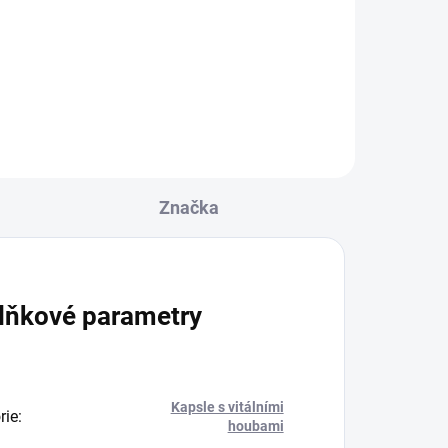
itake a moderních
min
,
ostí
 ve
Značka
ími
lňkové parametry
Kapsle s vitálními
rie
:
houbami