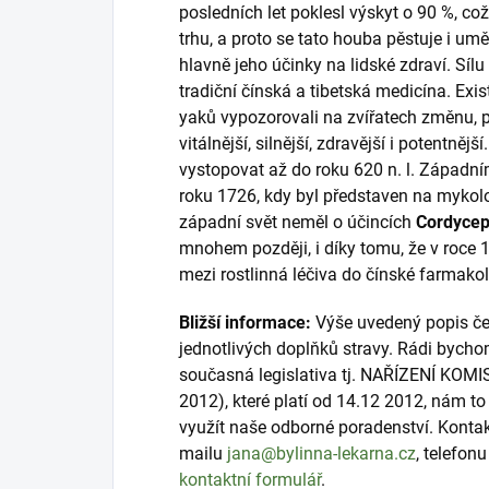
posledních let poklesl výskyt o 90 %, co
trhu, a proto se tato houba pěstuje i um
hlavně jeho účinky na lidské zdraví. Sílu
tradiční čínská a tibetská medicína. Exist
yaků vypozorovali na zvířatech změnu, 
vitálnější, silnější, zdravější i potent
vystopovat až do roku 620 n. l. Západní
roku 1726, kdy byl představen na mykolo
západní svět neměl o účincích
Cordyce
mnohem později, i díky tomu, že v roce 
mezi rostlinná léčiva do čínské farmakol
Bližší informace:
Výše uvedený popis čer
jednotlivých doplňků stravy. Rádi bycho
současná legislativa tj. NAŘÍZENÍ KOMI
2012), které platí od 14.12 2012, nám 
využít naše odborné poradenství. Konta
mailu
jana@bylinna-lekarna.cz
, telefon
kontaktní formulář
.