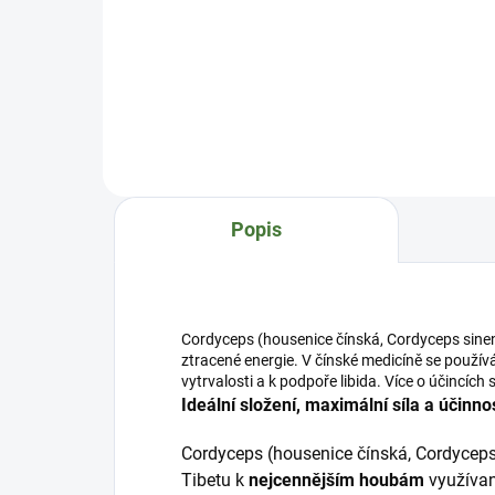
Směs na výživu krve je sestavena
Smě
podle principů tradiční čínské
kom
medicíny pro posílení a výživu
Ace
krve (Xue), doplnění životní
sys
energie (Qi) a harmonizaci vztahu
Rec
mezi Játry, Slezinou a Srdcem.
z re
Zároveň podporuje přirozenou
med
regeneraci organismu a pomáhá
Myc
navrátit tělu i mysli ztracenou
kom
Popis
rovnováhu. %product_...
Cor
Cord
(les
Cordyceps (housenice čínská, Cordyceps sinensis
ztracené energie. V čínské medicíně se používá
vytrvalosti a k podpoře libida. Více o účincích 
Ideální složení, maximální síla a účinno
Cordyceps (housenice čínská, Cordyceps 
Tibetu k
nejcennějším houbám
využívan