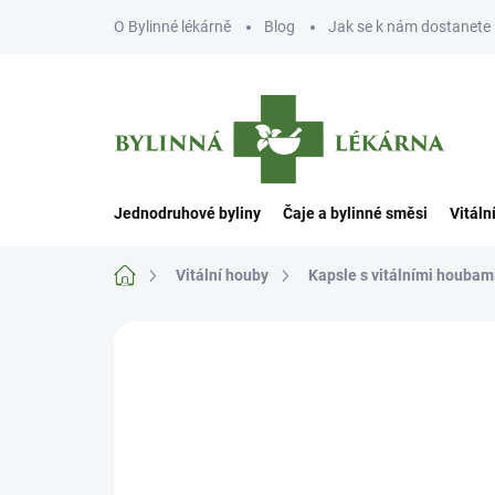
Přejít
O Bylinné lékárně
Blog
Jak se k nám dostanete
na
obsah
Jednodruhové byliny
Čaje a bylinné směsi
Vitáln
Domů
Vitální houby
Kapsle s vitálními houbam
Neohodnoceno
Podrobnosti hodn