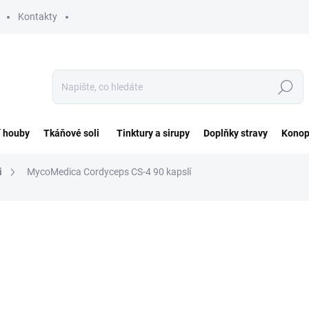
Kontakty
Hledat
í houby
Tkáňové soli
Tinktury a sirupy
Doplňky stravy
Konop
i
MycoMedica Cordyceps CS-4 90 kapslí
ocení
ZNAČKA:
MYCOMEDICA
690 Kč
Měrná
7,67 Kč / 1 ks
cena:
SKLADEM