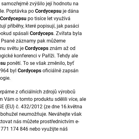
ž samozřejmě zvýšilo její hodnotu na
ěle. Poptávka po
Cordycepsu
je dána
Cordycepsu
po tisíce let využívá
ují příběhy, které popisují, jak pasáci
pokud spásali
Cordyceps
. Zvířata byla
nější. Psané záznamy pak můžeme
mu světu je
Cordyceps
znám až od
gické konferenci v Paříži. Tehdy ale
psu
ponětí. To se však změnilo, byť
1964 byl
Cordyceps
oficiálně zapsán
ogie.
páme z oficiálních zdrojů výrobců
m Vám o tomto produktu sdělili více, ale
SE (EU) č. 432/2012 (ze dne 16.května
to bohužel neumožňuje. Neváhejte však
ktovat nás můžete prostřednictvím e-
u 771 174 846 nebo využijte náš