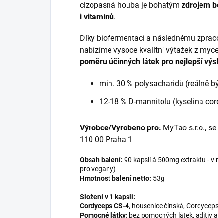
cizopasná houba je bohatým
zdrojem b
i vitamínů
.
Díky biofermentaci a následnému zpra
nabízíme vysoce kvalitní výtažek z myc
poměru účinných látek pro nejlepší výs
min. 30 % polysacharidů (reálně b
12-18 % D-mannitolu (kyselina co
Výrobce/Vyrobeno pro:
MyTao s.r.o., se
110 00 Praha 1
Obsah balení:
90 kapslí á 500mg extraktu - v r
pro vegany)
Hmotnost balení
netto:
53g
Složení v 1 kapsli:
Cordyceps CS-4
, housenice čínská, Cordyceps
Pomocné látky:
bez pomocných látek, aditiv 