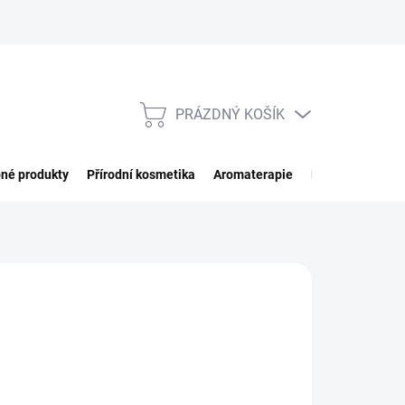
PRÁZDNÝ KOŠÍK
NÁKUPNÍ
KOŠÍK
né produkty
Přírodní kosmetika
Aromaterapie
Potraviny
Imp