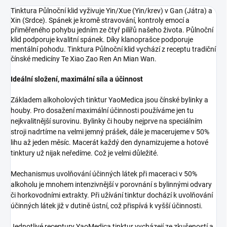
Tinktura Půlnoční klid vyživuje Yin/Xue (Yin/krev) v Gan (Játra) a
Xin (Srdce). Spánek je kromě stravování, kontroly emocí a
přiměřeného pohybu jedním ze čtyř pilířů našeho života. Půlnoční
klid podporuje kvalitní spánek. Díky klanoprašce podporuje
mentální pohodu. Tinktura Půlnoční klid vychází z receptu tradiční
čínské medicíny Te Xiao Zao Ren An Mian Wan.
Ideální složení, maximální síla a účinnost
Základem alkoholových tinktur YaoMedica jsou čínské bylinky a
houby. Pro dosažení maximální účinnosti používáme jen tu
nejkvalitnější surovinu. Bylinky či houby nejprve na speciálním
stroji nadrtíme na velmi jemný prášek, dále je macerujeme v 50%
lihu až jeden měsíc. Macerát každý den dynamizujeme a hotové
tinktury už nijak neředíme. Což je velmi důležité.
Mechanismus uvolňování účinných látek při maceraci v 50%
alkoholu je mnohem intenzivnější v porovnání s bylinnými odvary
či horkovodními extrakty. Při užívání tinktur dochází k uvolňování
účinných látek již v dutině ústní, což přispívá k vyšší účinnosti.
Jednotlivé receptury YaoMedica tinktur vycházejí ze zkušeností a