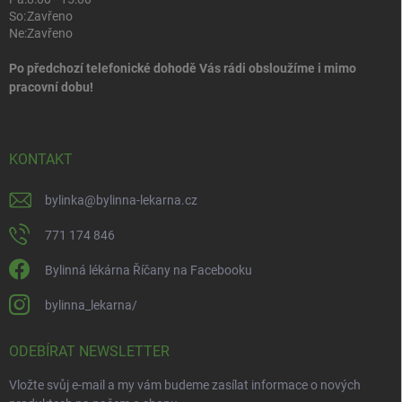
So:
Zavřeno
Ne:
Zavřeno
Po předchozí telefonické dohodě Vás rádi obsloužíme i mimo
pracovní dobu!
KONTAKT
bylinka
@
bylinna-lekarna.cz
771 174 846
Bylinná lékárna Říčany na Facebooku
bylinna_lekarna/
ODEBÍRAT NEWSLETTER
Vložte svůj e-mail a my vám budeme zasílat informace o nových