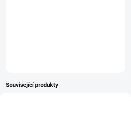
−
+
Přidat do košíku
Tinktura Půlnoční klid vyživuje Yin/Xue (Yin/krev) v Gan (Játra) a
Xin (Srdce). Spánek je kromě stravování, kontroly emocí a
přiměřeného pohybu jedním ze čtyř pilířů našeho života. Půlnoční
klid podporuje kvalitní spánek. Díky klanoprašce podporuje
mentální pohodu. Tinktura Půlnoční klid vychází z r...
DETAILNÍ INFORMACE
ZEPTAT SE
Související produkty