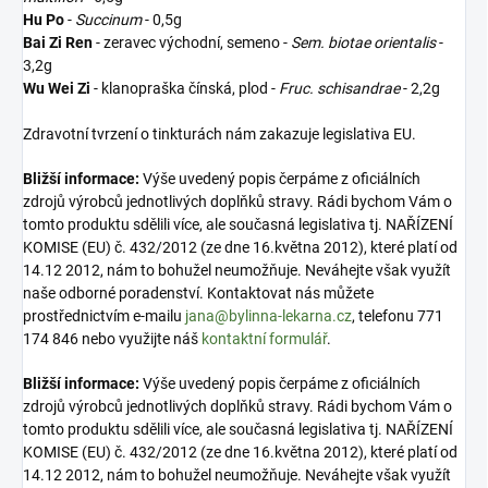
Hu Po
-
Succinum
- 0,5g
Bai Zi Ren
- zeravec východní, semeno -
Sem. biotae orientalis
-
3,2g
Wu Wei Zi
- klanopraška čínská, plod -
Fruc. schisandrae
- 2,2g
Zdravotní tvrzení o tinkturách nám zakazuje legislativa EU.
Bližší informace:
Výše uvedený popis čerpáme z oficiálních
zdrojů výrobců jednotlivých doplňků stravy. Rádi bychom Vám o
tomto produktu sdělili více, ale současná legislativa tj. NAŘÍZENÍ
KOMISE (EU) č. 432/2012 (ze dne 16.května 2012), které platí od
14.12 2012, nám to bohužel neumožňuje. Neváhejte však využít
naše odborné poradenství. Kontaktovat nás můžete
prostřednictvím e-mailu
jana@bylinna-lekarna.cz
, telefonu 771
174 846 nebo využijte náš
kontaktní formulář
.
Bližší informace:
Výše uvedený popis čerpáme z oficiálních
zdrojů výrobců jednotlivých doplňků stravy. Rádi bychom Vám o
tomto produktu sdělili více, ale současná legislativa tj. NAŘÍZENÍ
KOMISE (EU) č. 432/2012 (ze dne 16.května 2012), které platí od
14.12 2012, nám to bohužel neumožňuje. Neváhejte však využít