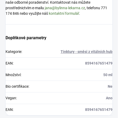
naše odborné poradenství. Kontaktovat nás můžete
prostřednictvím e-mailu
jana@bylinna-lekarna.cz
, telefonu 771
174 846 nebo využijte náš
kontaktní formulář
.
Doplňkové parametry
Kategorie
:
Tinktury - směsi z vitálních hub
EAN
:
8594167651479
Množství
:
50 ml
Bio certifikace
:
Ne
Vegan
:
Ano
EAN
:
8594167651479