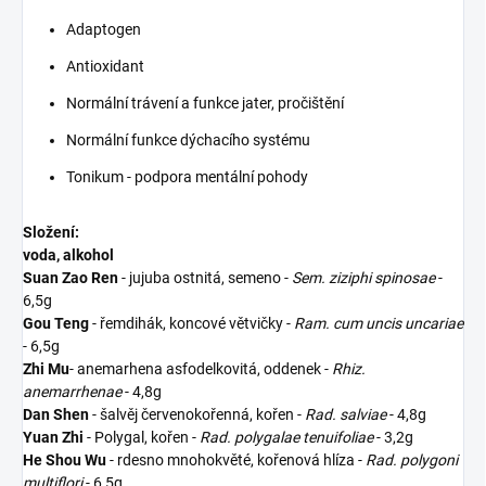
Adaptogen
Antioxidant
Normální trávení a funkce jater, pročištění
Normální funkce dýchacího systému
Tonikum - podpora mentální pohody
Složení:
voda, alkohol
Suan Zao Ren
- jujuba ostnitá, semeno -
Sem. ziziphi spinosae
-
6,5g
Gou Teng
- řemdihák, koncové větvičky -
Ram. cum uncis uncariae
- 6,5g
Zhi Mu
- anemarhena asfodelkovitá, oddenek -
Rhiz.
anemarrhenae
- 4,8g
Dan Shen
- šalvěj červenokořenná, kořen -
Rad. salviae
- 4,8g
Yuan Zhi
- Polygal, kořen -
Rad. polygalae tenuifoliae
- 3,2g
He Shou Wu
- rdesno mnohokvěté, kořenová hlíza -
Rad. polygoni
multiflori
- 6,5g