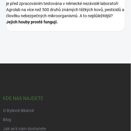
je před zpracováním testována v německé nezávislé laboratoři
Agrolab na více než 500 druhů známých těžkých kovů, pesticidů a
člověku nebezpečných mikroorganismů. A to nejdůležitější?
Jejich houby prostě fungují.
Z
á
p
a
t
í
KDE NÁS NAJDETE
O Bylinné lékárně
Blog
Jak se k nám dostanete