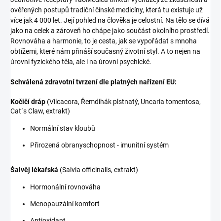
ověřených postupů tradiční čínské medicíny, která tu existuje už
více jak 4 000 let. Její pohled na člověka je celostní. Na tělo se dívá
jako na celek a zároveň ho chápe jako součást okolního prostředí.
Rovnováha a harmonie, to je cesta, jak se vypořádat s mnoha
obtížemi, které nám přináší současný životní styl. A to nejen na
úrovni fyzického těla, ale i na úrovni psychické.
Schválená zdravotní tvrzení dle platných nařízení EU:
Kočičí dráp
(Vilcacora, Řemdihák plstnatý, Uncaria tomentosa,
Cat´s Claw, extrakt)
Normální stav kloubů
Přirozená obranyschopnost - imunitní systém
Šalvěj lékařská
(Salvia officinalis, extrakt)
Hormonální rovnováha
Menopauzální komfort
Antioxidant