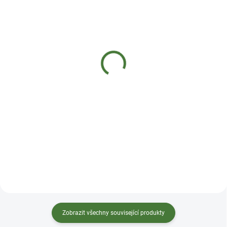
SKLADEM DO 2 DNŮ
SKLADEM DO 2 DNŮ
MycoMedica 031 -
MycoMedica 028 -
Hericium
Kustovnice
290 Kč
290 Kč
Do košíku
Do košíku
Tinktura z vitální houby Hericium
Tinktura z kustovnice doplňuje
pročišťuje Wei Re (horko v
Shen Gan Yin (Yin Ledvin a Jater).
Žaludku) a harmonizuje
To je i důvod, proč projasňuje
Wei (Žaludek) a reguluje jeho
zrak. Z pohledu čínské medicíny
energii Qi. Doplňuje Pi (Slezinu) a
vyživuje Fei Yin (plicní Yin), čímž
napomáhá tak trávení. Uklidňuje
vyživuje a svlažuje celý
ducha Shen a tím posiluje
organismus. Obsahuje značné
činnost mozku. Podle čínské
množství vitaminů a minerálních
medicíny působí na všechny
látek. Ideální složení, maximální
orgánové soustavy. Hericiu se
síla a účinnos...
říká př...
Zobrazit všechny související produkty