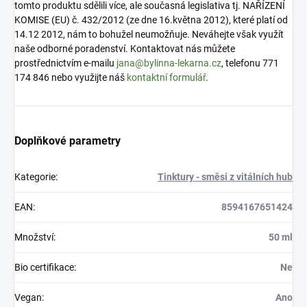
tomto produktu sdělili více, ale současná legislativa tj. NAŘÍZENÍ
KOMISE (EU) č. 432/2012 (ze dne 16.května 2012), které platí od
14.12 2012, nám to bohužel neumožňuje. Neváhejte však využít
naše odborné poradenství. Kontaktovat nás můžete
prostřednictvím e-mailu
jana@bylinna-lekarna.cz
, telefonu 771
174 846 nebo využijte náš
kontaktní formulář
.
Doplňkové parametry
Kategorie
:
Tinktury - směsi z vitálních hub
EAN
:
8594167651424
Množství
:
50 ml
Bio certifikace
:
Ne
Vegan
:
Ano