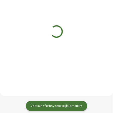
SKLADEM DO 2 DNŮ
SKLADEM DO 2 DNŮ
MycoMedica 032 -
MycoMedica 031 -
Maitake
Hericium
290 Kč
290 Kč
Do košíku
Do košíku
Tinktura z vitální houby Maitake
Tinktura z vitální houby Hericium
harmonizuje Pi (Slezinu) a Wei
pročišťuje Wei Re (horko v
(Žaludek). Jinými slovy
Žaludku) a harmonizuje
harmonizuje trávení a
Wei (Žaludek) a reguluje jeho
metabolismus. Odvádí Shi
energii Qi. Doplňuje Pi (Slezinu) a
(vlhkost) a pročišťuje Re
napomáhá tak trávení. Uklidňuje
(horkost). Je vhodná u různých
ducha Shen a tím posiluje
civilizačních nerovnováh. Lehce
činnost mozku. Podle čínské
tonizuje Gan (Játra) a Shen
medicíny působí na všechny
(Ledviny). Ideální složení,
orgánové soustavy. Hericiu se
maximální síla a ú...
říká př...
Zobrazit všechny související produkty