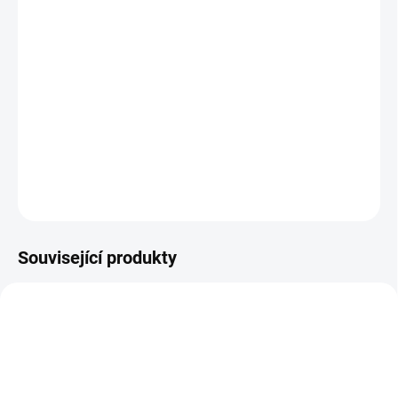
−
+
Přidat do košíku
Tinktura Kohoutí skok rozhýbávající blokády tvořené Tan (hlen) a
Xue (krev) hlavně v oblasti dolních končetin, typicky paty. Lidově
se této blokádě říká ostruha. Zároveň posiluje Shen (Ledviny) a
esenci Jing, která je v nich uložená. Andělika podporuje normální
stav kloubů a chrupavek. Tinktura Koho...
DETAILNÍ INFORMACE
ZEPTAT SE
Související produkty