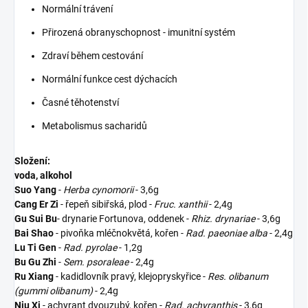
Normální trávení
Přirozená obranyschopnost - imunitní systém
Zdraví během cestování
Normální funkce cest dýchacích
Časné těhotenství
Metabolismus sacharidů
Složení:
voda, alkohol
Suo Yang
-
Herba cynomorii
- 3,6g
Cang Er Zi
- řepeň sibiřská, plod -
Fruc. xanthii
- 2,4g
Gu Sui Bu
- drynarie Fortunova, oddenek -
Rhiz. drynariae
- 3,6g
Bai Shao
- pivoňka mléčnokvětá, kořen -
Rad. paeoniae alba
- 2,4g
Lu Ti Gen
-
Rad. pyrolae
- 1,2g
Bu Gu Zhi
-
Sem. psoraleae
- 2,4g
Ru Xiang
- kadidlovník pravý, klejopryskyřice -
Res. olibanum
(gummi olibanum)
- 2,4g
Niu Xi
- achyrant dvouzubý, kořen -
Rad. achyranthis
- 3,6g