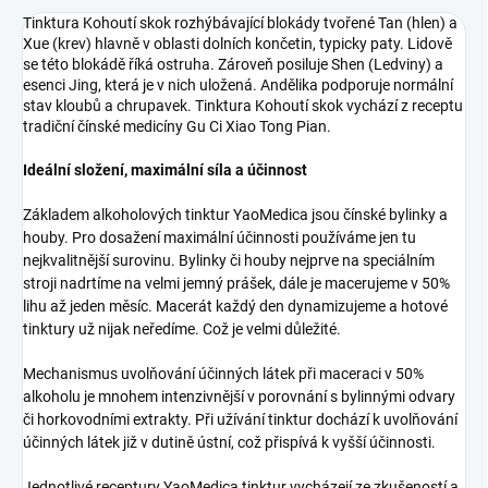
Tinktura Kohoutí skok rozhýbávající blokády tvořené Tan (hlen) a
Xue (krev) hlavně v oblasti dolních končetin, typicky paty. Lidově
se této blokádě říká ostruha. Zároveň posiluje Shen (Ledviny) a
esenci Jing, která je v nich uložená. Andělika podporuje normální
stav kloubů a chrupavek. Tinktura Kohoutí skok vychází z receptu
tradiční čínské medicíny Gu Ci Xiao Tong Pian.
Ideální složení, maximální síla a účinnost
Základem alkoholových tinktur YaoMedica jsou čínské bylinky a
houby. Pro dosažení maximální účinnosti používáme jen tu
nejkvalitnější surovinu. Bylinky či houby nejprve na speciálním
stroji nadrtíme na velmi jemný prášek, dále je macerujeme v 50%
lihu až jeden měsíc. Macerát každý den dynamizujeme a hotové
tinktury už nijak neředíme. Což je velmi důležité.
Mechanismus uvolňování účinných látek při maceraci v 50%
alkoholu je mnohem intenzivnější v porovnání s bylinnými odvary
či horkovodními extrakty. Při užívání tinktur dochází k uvolňování
účinných látek již v dutině ústní, což přispívá k vyšší účinnosti.
Jednotlivé receptury YaoMedica tinktur vycházejí ze zkušeností a