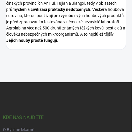
čínských provinciích AnHui, Fujian a Jiangxi, tedy v oblastech
průmyslem a
civilizací prakticky nedotčených
. Veškerá houbová
surovina, kterou používají pro výrobu svých houbových produktů,
je před zpracováním testována v německé nezávislé laboratoři
Agrolab na více než 500 druhů známých těžkých kovů, pesticidů a
člověku nebezpečných mikroorganismů. A to nejdůležitější?
Jejich houby prostě fungují.
Z
á
p
a
t
í
KDE NÁS NAJDETE
O Bylinné lékárně