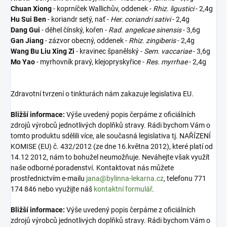
Chuan Xiong
- koprníček Wallichův, oddenek -
Rhiz. ligustici
- 2,4g
Hu Sui Ben
- koriandr setý, nať -
Her. coriandri sativi
- 2,4g
Dang Gui
- děhel čínský, kořen -
Rad. angelicae sinensis
- 3,6g
Gan Jiang
- zázvor obecný, oddenek -
Rhiz. zingiberis
- 2,4g
Wang Bu Liu Xing Zi
- kravinec španělský -
Sem. vaccariae
- 3,6g
Mo Yao
- myrhovník pravý, klejopryskyřice -
Res. myrrhae
- 2,4g
Zdravotní tvrzení o tinkturách nám zakazuje legislativa EU.
Bližší informace:
Výše uvedený popis čerpáme z oficiálních
zdrojů výrobců jednotlivých doplňků stravy. Rádi bychom Vám o
tomto produktu sdělili více, ale současná legislativa tj. NAŘÍZENÍ
KOMISE (EU) č. 432/2012 (ze dne 16.května 2012), které platí od
14.12 2012, nám to bohužel neumožňuje. Neváhejte však využít
naše odborné poradenství. Kontaktovat nás můžete
prostřednictvím e-mailu
jana@bylinna-lekarna.cz
, telefonu 771
174 846 nebo využijte náš
kontaktní formulář
.
Bližší informace:
Výše uvedený popis čerpáme z oficiálních
zdrojů výrobců jednotlivých doplňků stravy. Rádi bychom Vám o