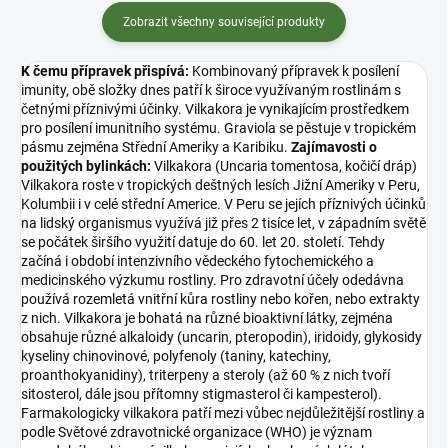
herba. Tincture Speedwell her...
Zobrazit všechny související produkty
K čemu přípravek přispívá:
Kombinovaný přípravek k posílení
imunity, obě složky dnes patří k široce využívaným rostlinám s
četnými příznivými účinky. Vilkakora je vynikajícím prostředkem
pro posílení imunitního systému. Graviola se pěstuje v tropickém
pásmu zejména Střední Ameriky a Karibiku.
Zajímavosti o
použitých bylinkách:
Vilkakora (Uncaria tomentosa, kočičí dráp)
Vilkakora roste v tropických deštných lesích Jižní Ameriky v Peru,
Kolumbii i v celé střední Americe. V Peru se jejích příznivých účinků
na lidský organismus využívá již přes 2 tisíce let, v západním světě
se počátek širšího využití datuje do 60. let 20. století. Tehdy
začíná i období intenzivního vědeckého fytochemického a
medicinského výzkumu rostliny. Pro zdravotní účely odedávna
používá rozemletá vnitřní kůra rostliny nebo kořen, nebo extrakty
z nich. Vilkakora je bohatá na různé bioaktivní látky, zejména
obsahuje různé alkaloidy (uncarin, pteropodin), iridoidy, glykosidy
kyseliny chinovinové, polyfenoly (taniny, katechiny,
proanthokyanidiny), triterpeny a steroly (až 60 % z nich tvoří
sitosterol, dále jsou přítomny stigmasterol či kampesterol).
Farmakologicky vilkakora patří mezi vůbec nejdůležitější rostliny a
podle Světové zdravotnické organizace (WHO) je význam