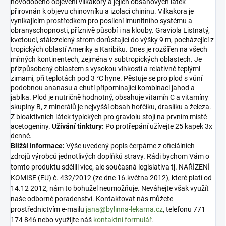
novodobého objevení vilkakory a jejích obsahových látek
přirovnán k objevu chinovníku a izolaci chininu. Vilkakora je
vynikajícím prostředkem pro posílení imunitního systému a
obranyschopnosti, příznivě působí i na klouby. Graviola Listnatý,
kvetoucí, stálezelený strom dorůstající do výšky 9 m, pocházející z
tropických oblastí Ameriky a Karibiku. Dnes je rozšířen na všech
mírných kontinentech, zejména v subtropických oblastech. Je
přizpůsobený oblastem s vysokou vlhkostí a relativně teplými
zimami, při teplotách pod 3 °C hyne. Pěstuje se pro plod s vůní
podobnou ananasu a chutí připomínající kombinaci jahod a
jablka. Plod je nutričně hodnotný, obsahuje vitamín C a vitamíny
skupiny B, z minerálů je nejvyšší obsah hořčíku, draslíku a železa.
Z bioaktivních látek typických pro graviolu stojí na prvním místě
acetogeniny.
Užívání tinktury:
Po protřepání užívejte 25 kapek 3x
denně.
Bližší informace:
Výše uvedený popis čerpáme z oficiálních
zdrojů výrobců jednotlivých doplňků stravy. Rádi bychom Vám o
tomto produktu sdělili více, ale současná legislativa tj. NAŘÍZENÍ
KOMISE (EU) č. 432/2012 (ze dne 16.května 2012), které platí od
14.12 2012, nám to bohužel neumožňuje. Neváhejte však využít
naše odborné poradenství. Kontaktovat nás můžete
prostřednictvím e-mailu
jana@bylinna-lekarna.cz
, telefonu 771
174 846 nebo využijte náš
kontaktní formulář
.