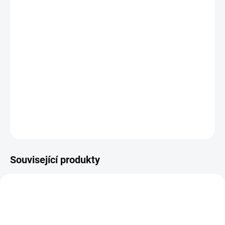
−
+
Přidat do košíku
K čemu přípravek přispívá: Kombinovaný přípravek k posílení
imunity, obě složky dnes patří k široce využívaným rostlinám s
četnými příznivými účinky. Vilkakora je vynikajícím prostředkem
pro posílení imunitního systému. Graviola se pěstuje v tropickém
pásmu zejména Střední Ameriky a Karibiku. Zajím...
DETAILNÍ INFORMACE
ZEPTAT SE
Související produkty