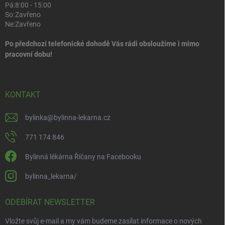
Pá:
8:00 - 15:00
So:
Zavřeno
Ne:
Zavřeno
Po předchozí telefonické dohodě Vás rádi obsloužíme i mimo
pracovní dobu!
KONTAKT
bylinka
@
bylinna-lekarna.cz
771 174 846
Bylinná lékárna Říčany na Facebooku
bylinna_lekarna/
ODEBÍRAT NEWSLETTER
Vložte svůj e-mail a my vám budeme zasílat informace o nových