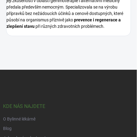
její zkušenosti v oblasti gemmoterapie i alternativní medicíny
předala především nemocným. Specializovala se na výrobu
přípravků bez nežádoucích účinků a cenově dostupných, které
působí na organismus příznivě jako
prevence i regenerace a
zlepšení stavu
při různých zdravotních problémech.
Z
á
p
a
t
í
KDE NÁS NAJDETE
O Bylinné lékárně
Blog