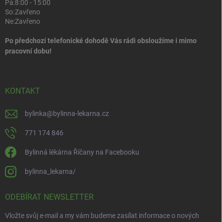
Pá:
8:00 - 15:00
So:
Zavřeno
Ne:
Zavřeno
Po předchozí telefonické dohodě Vás rádi obsloužíme i mimo
pracovní dobu!
KONTAKT
bylinka
@
bylinna-lekarna.cz
771 174 846
Bylinná lékárna Říčany na Facebooku
bylinna_lekarna/
ODEBÍRAT NEWSLETTER
Vložte svůj e-mail a my vám budeme zasílat informace o nových