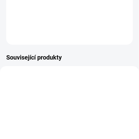
Složení: Heřmánek, Maliník, Jahodník, Ostružiník, Meduňka Balení:
Papírový sáček 100 g netto
DETAILNÍ INFORMACE
ZEPTAT SE
Související produkty
SKLADEM
SKLADEM
Bylinářství JUKL Čaj pro
Bylinářství JUKL Obrana
těhotné
těla - bylinný čaj