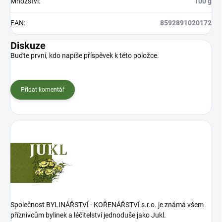
Množství
:
100 g
EAN
:
8592891020172
Diskuze
Buďte první, kdo napíše příspěvek k této položce.
Přidat komentář
Společnost BYLINÁŘSTVÍ - KOŘENÁŘSTVÍ s.r.o. je známá všem
příznivcům bylinek a léčitelství jednoduše jako Jukl.