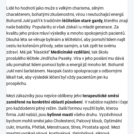
Lidé ho hodnotí jako muže s velkým charisma, silným
charakterem, bohatými zkušenostmi, vírou i neutuchající energií.
Bohumil Jukl patří k tradičním
léčitelům staré gardy,
kterého znají
naše babičky. Popularitu si však získal i u mladé generace. Za
kvalitu jeho práce mluví výsledky a mnoho spokojených pacientů.
Dlouhá léta se věnuje bylinám a léčitelství, aby pomohl lidem najít
cestu ke kořenům přírody, sebe samým, a tak zpět ke svému
zdraví. Má jak "klasické"
Medicínské vzdělání
, tak školu
proslulého léčitele Jindřicha Paseky. Víra v jeho poslání mu dává
sílu pomáhat lidem pomocí bylin a energií již mnoho let. Bohumil
Jukl není šarlatánem. Naopak často spolupracuje s odbornými
lékaři tak, aby výsledek léčení byl vždy pacientům jen ku
prospěchu.
Mezi zákazníky jsou nejvíce oblíbeny jeho
terapeutické směsi
zaměřené na konkrétní oblasti působení
. V nabídce najdete i čaje
pro každodenní pitný režim. Další formou využití bylin, kterou
firma Jukl nabízí, jsou
bylinné masti
všeho druhu. Vyzdvihnout
bychom mohli směsi jako Cholesterol, Palcový kloub, Optimální
cukr, Imunita, Přetlak, Menstruace, Stres, Prostata apod. Mezi
mastmi vynikají sírová, kostivalová, zlatobýlová, slézová,