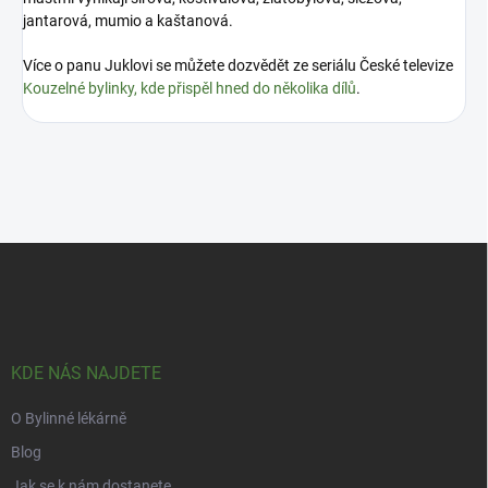
jantarová, mumio a kaštanová.
Více o panu Juklovi se můžete dozvědět ze seriálu České televize
Kouzelné bylinky, kde přispěl hned do několika dílů
.
Z
á
p
a
t
í
KDE NÁS NAJDETE
O Bylinné lékárně
Blog
Jak se k nám dostanete