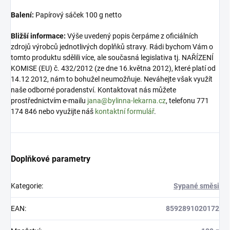
Balení:
Papírový sáček 100 g netto
Bližší informace:
Výše uvedený popis čerpáme z oficiálních
zdrojů výrobců jednotlivých doplňků stravy. Rádi bychom Vám o
tomto produktu sdělili více, ale současná legislativa tj. NAŘÍZENÍ
KOMISE (EU) č. 432/2012 (ze dne 16.května 2012), které platí od
14.12 2012, nám to bohužel neumožňuje. Neváhejte však využít
naše odborné poradenství. Kontaktovat nás můžete
prostřednictvím e-mailu
jana@bylinna-lekarna.cz
, telefonu 771
174 846 nebo využijte náš
kontaktní formulář
.
Doplňkové parametry
Kategorie
:
Sypané směsi
EAN
:
8592891020172