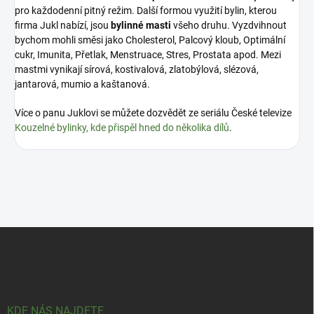
pro každodenní pitný režim. Další formou využití bylin, kterou
firma Jukl nabízí, jsou
bylinné masti
všeho druhu. Vyzdvihnout
bychom mohli směsi jako Cholesterol, Palcový kloub, Optimální
cukr, Imunita, Přetlak, Menstruace, Stres, Prostata apod. Mezi
mastmi vynikají sírová, kostivalová, zlatobýlová, slézová,
jantarová, mumio a kaštanová.
Více o panu Juklovi se můžete dozvědět ze seriálu České televize
Kouzelné bylinky, kde přispěl hned do několika dílů
.
Z
á
p
a
t
í
KDE NÁS NAJDETE