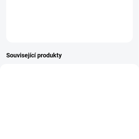
Šalvěj, Srdečník, Řebříček, Kozlík, Hloh Balení: Papírový sáček 100
g netto
DETAILNÍ INFORMACE
ZEPTAT SE
Související produkty
SKLADEM
SKLADEM
Bylinářství JUKL Žlučník
Bylinářství JUKL
- slinivka - bylinný čaj
Štěrkový žlučník -