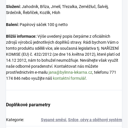
Složení:
Jahodník, Bříza, Jmelí, Třezalka, Zeměžluč, Šalvěj,
Srdečník, Řebříček, Kozlík, Hloh
Balení:
Papírový sáček 100 g netto
Bližší informace:
Výše uvedený popis čerpáme z oficiálních
zdrojů výrobců jednotlivých doplňků stravy. Rádi bychom Vám o
tomto produktu sdělili více, ale současná legislativa tj. NAŘÍZENÍ
KOMISE (EU) č. 432/2012 (ze dne 16.května 2012), které platí od
14.12 2012, nám to bohužel neumožňuje. Neváhejte však využít
naše odborné poradenství. Kontaktovat nás můžete
prostřednictvím e-mailu
jana@bylinna-lekarna.cz
, telefonu 771
174 846 nebo využijte náš
kontaktní formulář
.
Doplňkové parametry
Kategorie
:
Sypané směsi
,
Srdce, cévy a oběhový systém