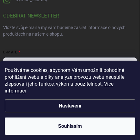
ODEBÍRAT NEWSLETTER
Vložte svůj e-mail a my vám budeme zasílat informace o nových
produktech na našem e-shopu.
E-MAIL
Používáme cookies, abychom Vám umožnili pohodlné
prohlížení webu a díky analýze provozu webu neustále
Vložením e-mailu souhlasíte s
podmínkami ochrany osobních údajů
zlepšovali jeho funkce, výkon a použitelnost.
Více
informací
Přihlásit se
Nastavení
Copyright 2026
Bylinná lékárna
. Všechna práva vyhrazena.
Souhlasím
Vytvořil Shoptet