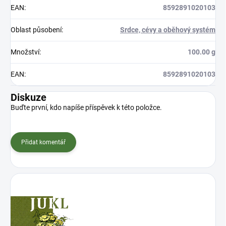
EAN
:
8592891020103
Oblast působení
:
Srdce, cévy a oběhový systém
Množství
:
100.00 g
EAN
:
8592891020103
Diskuze
Buďte první, kdo napíše příspěvek k této položce.
Přidat komentář