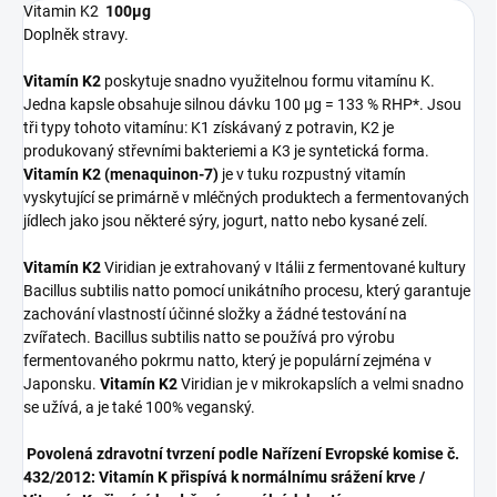
Vitamin K2
100μg
Doplněk stravy.
Vitamín K2
poskytuje snadno využitelnou formu vitamínu K.
Jedna kapsle obsahuje silnou dávku 100 µg = 133 % RHP*. Jsou
tři typy tohoto vitamínu: K1 získávaný z potravin, K2 je
produkovaný střevními bakteriemi a K3 je syntetická forma.
Vitamín K2 (menaquinon-7)
je v tuku rozpustný vitamín
vyskytující se primárně v mléčných produktech a fermentovaných
jídlech jako jsou některé sýry, jogurt, natto nebo kysané zelí.
Vitamín K2
Viridian je extrahovaný v Itálii z fermentované kultury
Bacillus subtilis natto pomocí unikátního procesu, který garantuje
zachování vlastností účinné složky a žádné testování na
zvířatech. Bacillus subtilis natto se používá pro výrobu
fermentovaného pokrmu natto, který je populární zejména v
Japonsku.
Vitamín K2
Viridian je v mikrokapslích a velmi snadno
se užívá, a je také 100% veganský.
Povolená zdravotní tvrzení podle Nařízení Evropské komise č.
432/2012:
Vitamín K přispívá k normálnímu srážení krve /