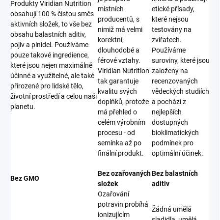
Produkty Viridian Nutrition
místních
etické přísady,
obsahují 100 % čistou směs
producentů, s
které nejsou
aktivních složek, to vše bez
nimiž má velmi
testovány na
obsahu balastních aditiv,
korektní,
zvířatech.
pojiv a plnidel. Používáme
dlouhodobé a
Používáme
pouze takové ingredience,
férové vztahy.
suroviny, které jsou
které jsou nejen maximálně
Viridian Nutrition
založeny na
účinné a využitelné, ale také
tak garantuje
recenzovaných
přirozené pro lidské tělo,
kvalitu svých
vědeckých studiích
životní prostředí a celou naši
doplňků, protože
a pochází z
planetu.
má přehled o
nejlepších
celém výrobním
dostupných
procesu - od
bioklimatických
semínka až po
podmínek pro
finální produkt.
optimální účinek.
Bez ozařovaných
Bez balastních
Bez GMO
složek
aditiv
Ozařování
potravin probíhá
Žádná umělá
ionizujícím
sladidla, umělá