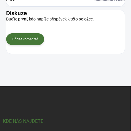
Diskuze
Buďte první, kdo napíše příspěvek k této položce.
Přidat komentář
Z
á
p
a
t
í
KDE NÁS NAJDETE