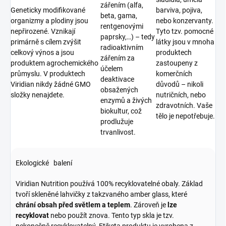
zářením (alfa,
Geneticky modifikované
barviva, pojiva,
beta, gama,
organizmy a plodiny jsou
nebo konzervanty.
rentgenovými
nepřirozené. Vznikají
Tyto tzv. pomocné
paprsky,…) – tedy
primárně s cílem zvýšit
látky jsou v mnoha
radioaktivním
celkový výnos a jsou
produktech
zářením za
produktem agrochemického
zastoupeny z
účelem
průmyslu. V produktech
komerčních
deaktivace
Viridian nikdy žádné GMO
důvodů – nikoli
obsažených
složky nenajdete.
nutričních, nebo
enzymů a živých
zdravotních. Vaše
biokultur, což
tělo je nepotřebuje.
prodlužuje
trvanlivost.
Ekologické balení
Viridian Nutrition používá 100% recyklovatelné obaly. Základ
tvoří skleněné lahvičky z takzvaného amber glass, které
chrání obsah před světlem a teplem
. Zároveň je
lze
recyklovat
nebo použít znova. Tento typ skla je tzv.
nekonečně recyklovatelný. Etiketa produktu je vyrobena z