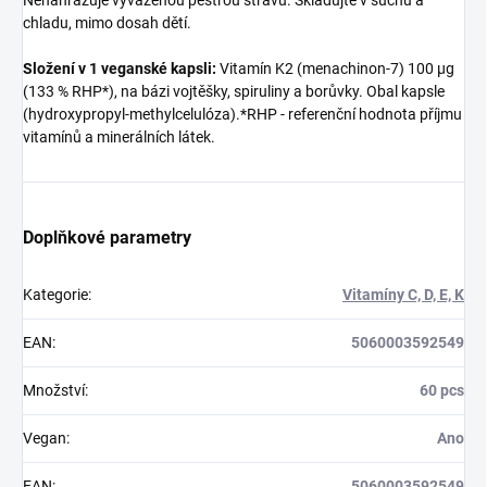
chladu, mimo dosah dětí.
Složení v 1 veganské kapsli:
Vitamín K2 (menachinon-7) 100 µg
(133 % RHP*), na bázi vojtěšky, spiruliny a borůvky. Obal kapsle
(hydroxypropyl-methylcelulóza).*RHP - referenční hodnota příjmu
vitamínů a minerálních látek.
Doplňkové parametry
Kategorie
:
Vitamíny C, D, E, K
EAN
:
5060003592549
Množství
:
60 pcs
Vegan
:
Ano
EAN
:
5060003592549