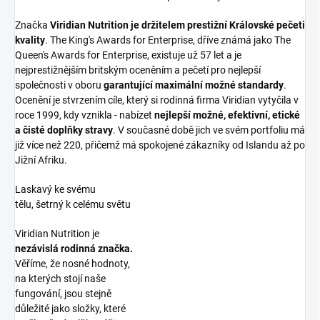
Značka
Viridian Nutrition je držitelem prestižní Královské pečeti
kvality
. The King's Awards for Enterprise, dříve známá jako The
Queen's Awards for Enterprise, existuje už 57 let a je
nejprestižnějším britským oceněním a pečetí pro nejlepší
společnosti v oboru
garantující maximální možné standardy
.
Ocenění je stvrzením cíle, který si rodinná firma Viridian vytyčila v
roce 1999, kdy vznikla - nabízet
nejlepší možné, efektivní, etické
a čisté doplňky stravy
. V současné době jich ve svém portfoliu má
již více než 220, přičemž má spokojené zákazníky od Islandu až po
Jižní Afriku.
Laskavý ke svému
tělu, šetrný k celému světu
Viridian Nutrition je
nezávislá rodinná značka.
Věříme, že nosné hodnoty,
na kterých stojí naše
fungování, jsou stejně
důležité jako složky, které