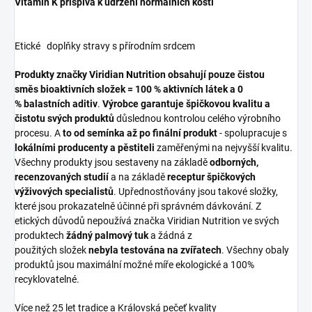
Vitamín K přispívá k udržení normálních kostí
Etické doplňky stravy s přírodním srdcem
Produkty značky Viridian Nutrition obsahují pouze čistou
směs bioaktivních složek = 100 % aktivních látek a 0
% balastních aditiv
.
Výrobce garantuje špičkovou kvalitu a
čistotu svých produktů
důslednou kontrolou celého výrobního
procesu. A
to od semínka až po finální produkt
- spolupracuje s
lokálními producenty a pěstiteli
zaměřenými na nejvyšší kvalitu.
Všechny produkty jsou sestaveny na základě
odborných,
recenzovaných studií
a na základě
receptur špičkových
výživových specialistů
. Upřednostňovány jsou takové složky,
které jsou prokazatelně účinné při správném dávkování. Z
etických důvodů nepoužívá značka Viridian Nutrition ve svých
produktech
žádný palmový tuk
a žádná z
použitých složek
nebyla testována na zvířatech
. Všechny obaly
produktů jsou maximální možné míře ekologické a 100%
recyklovatelné.
Více než 25 let tradice a Královská pečeť kvality