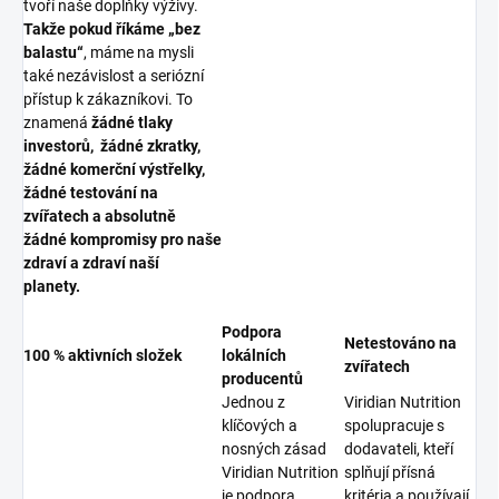
tvoří naše doplňky výživy.
Takže pokud říkáme „bez
balastu“
, máme na mysli
také nezávislost a seriózní
přístup k zákazníkovi. To
znamená
žádné tlaky
investorů, žádné zkratky,
žádné komerční výstřelky,
žádné testování na
zvířatech a absolutně
žádné kompromisy pro naše
zdraví a zdraví naší
planety.
Podpora
Netestováno na
100 % aktivních složek
lokálních
zvířatech
producentů
Jednou z
Viridian Nutrition
klíčových a
spolupracuje s
nosných zásad
dodavateli, kteří
Viridian Nutrition
splňují přísná
je podpora
kritéria a používají