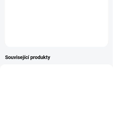
využitelnou formu vitamínu K. Jedna kapsle obsahuje silnou
dávku 100 µg = 133 % RHP*. Jsou tři typy tohoto vitamínu: K1
získávaný z potravin, K2 je produkovaný střevními bakteriemi a K3
je syntetická forma. Vitamín K2 (menaquinon-7) je v ...
DETAILNÍ INFORMACE
ZEPTAT SE
Související produkty
SKLADEM DO 3 DNŮ
SKLADEM DO 3 DNŮ