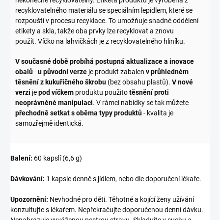
recyklovatelného materiálu se speciálním lepidlem, které se
rozpouští v procesu recyklace. To umožňuje snadné oddělení
etikety a skla, takže oba prvky lze recyklovat a znovu
použít. Víčko na lahvičkách je z recyklovatelného hliníku.
V současné době probíhá postupná aktualizace a inovace
obalů
-
u původní verze
je produkt zabalen
v průhledném
těsnění z kukuřičného škrobu
(bez obsahu plastů).
V nové
verzi
je
pod víčkem
produktu použito
těsnění proti
neoprávněné manipulaci
. V rámci nabídky se tak můžete
přechodně setkat s oběma typy produktů
- kvalita je
samozřejmě identická.
Balení:
60 kapslí (6,6 g)
Dávkování:
1 kapsle denně s jídlem, nebo dle doporučení lékaře.
Upozornění:
Nevhodné pro děti. Těhotné a kojící ženy užívání
konzultujte s lékařem. Nepřekračujte doporučenou denní dávku.
Nenahrazuje vyváženou pestrou stravu. Skladujte v suchu a