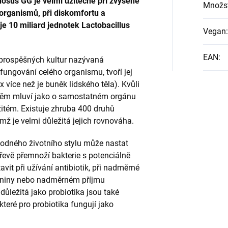
nosus GG je velmi užitečné při zvýšené
Množst
organismů, při diskomfortu a
e 10 miliard jednotek Lactobacillus
Vegan
:
EAN
:
prospěšných kultur nazývaná
 fungování celého organismu, tvoří jej
x více než je buněk lidského těla). Kvůli
o něm mluví jako o samostatném orgánu
ežitém. Existuje zhruba 400 druhů
mž je velmi důležitá jejich rovnováha.
hodného životního stylu může nastat
třevě přemnoží bakterie s potenciálně
it při užívání antibiotik, při nadměrné
kniny nebo nadměrném příjmu
ůležitá jako probiotika jsou také
 které pro probiotika fungují jako