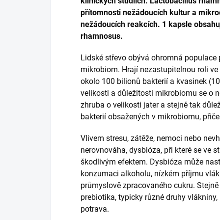
klinických studiích. Lactobacillus rham
přítomnosti nežádoucích kultur a mikro
nežádoucích reakcích. 1 kapsle obsahuj
rhamnosus.
Lidské střevo obývá ohromná populace 
mikrobiom. Hrají nezastupitelnou roli ve
okolo 100 bilionů bakterií a kvasinek (10
velikosti a důležitosti mikrobiomu se 
zhruba o velikosti jater a stejně tak důl
bakterií obsažených v mikrobiomu, přiče
Vlivem stresu, zátěže, nemoci nebo nev
nerovnováha, dysbióza, při které se ve s
škodlivým efektem. Dysbióza může nastav
konzumaci alkoholu, nízkém příjmu vlá
průmyslově zpracovaného cukru. Stejně d
prebiotika, typicky různé druhy vlákniny,
potrava.