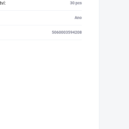
ví
:
30 pcs
Ano
5060003594208