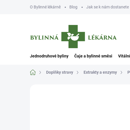
Přejít
O Bylinné lékárně
Blog
Jak se k nám dostanete
na
obsah
Jednodruhové byliny
Čaje a bylinné směsi
Vitáln
Domů
Doplňky stravy
Extrakty a enzymy
P
Neohodnoceno
Podrobnosti hodn