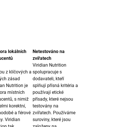
ora lokálních
Netestováno na
ucentů
zvířatech
Viridian Nutrition
u z klíčových a
spolupracuje s
ých zásad
dodavateli, kteří
ian Nutrition je
splňují přísná kritéria a
ora místních
používají etické
centů, s nimiž
přísady, které nejsou
lmi korektní,
testovány na
hodobé a férové
zvířatech. Používáme
y. Viridian
suroviny, které jsou
tion tak
založeny na