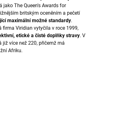
má jako The Queen's Awards for
estižnějším britským oceněním a pečetí
jící maximální možné standardy
.
á firma Viridian vytyčila v roce 1999,
ktivní, etické a čisté doplňky stravy
. V
 již více než 220, přičemž má
žní Afriku.