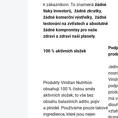
k zákazníkovi. To znamená
žádné
tlaky investorů, žádné zkratky,
žádné komerční výstřelky, žádné
testování na zvířatech a absolutně
žádné kompromisy pro naše
zdraví a zdraví naší planety.
Podp
100 % aktivních složek
prod
Jedno
nosn
Virid
Produkty Viridian Nutrition
podp
obsahují 100 % čistou směs
produ
aktivních složek, to vše bez
má ve
obsahu balastních aditiv, pojiv
dlou
a plnidel. Používáme pouze takové
vztah
ingredience, které jsou nejen
Nutri