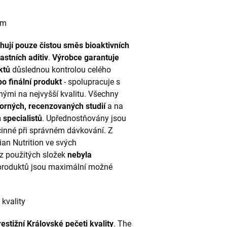
cem
ahují pouze čistou směs bioaktivních
astních aditiv
.
Výrobce garantuje
uktů
důslednou kontrolou celého
o finální produkt
- spolupracuje s
ými na nejvyšší kvalitu. Všechny
rných, recenzovaných studií
a na
 specialistů
. Upřednostňovány jsou
účinné při správném dávkování. Z
an Nutrition ve svých
z použitých složek
nebyla
 produktů jsou maximální možné
 kvality
restižní Královské pečeti kvality
. The