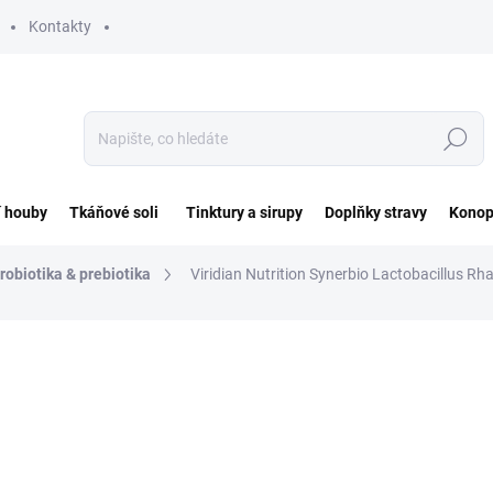
Kontakty
Hledat
í houby
Tkáňové soli
Tinktury a sirupy
Doplňky stravy
Konop
robiotika & prebiotika
Viridian Nutrition Synerbio Lactobacillus R
ocení
ZNAČKA:
VIRIDIAN NUTRITION
549 Kč
Měrná
18,30 Kč / 1 ks
cena:
SKLADEM DO 3 DNŮ