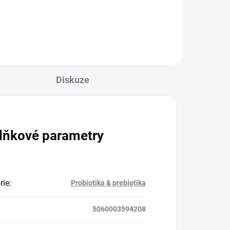
ný
ž
staří
l
Diskuze
lňkové parametry
rie
:
Probiotika & prebiotika
5060003594208