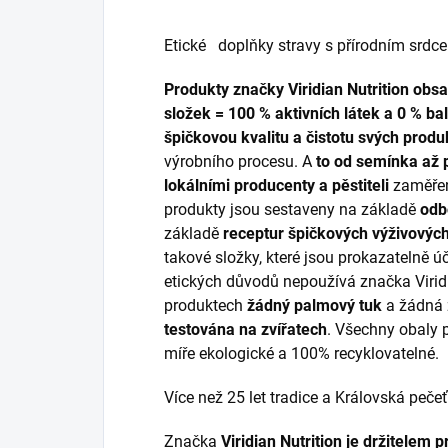
Etické doplňky stravy s přírodním srd
Produkty značky Viridian Nutrition obs
složek = 100 % aktivních látek a 0 % bal
špičkovou kvalitu a čistotu svých prod
výrobního procesu. A
to od semínka až p
lokálními producenty a pěstiteli
zaměřen
produkty jsou sestaveny na základě
odbo
základě
receptur špičkových výživových
takové složky, které jsou prokazatelně 
etických důvodů nepoužívá značka Viridi
produktech
žádný palmový tuk
a žádná 
testována na zvířatech
. Všechny obaly
míře ekologické a 100% recyklovatelné.
Více než 25 let tradice a Královská pečeť
Značka
Viridian Nutrition je držitelem p