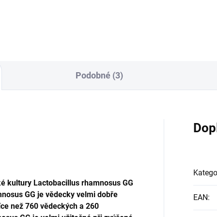
s superantioxidantů
100% ORIGINÁLNÍ BIO
odpora stavu pokožky
EGYPTSKÝ ČERNÝ KMÍN Čer
dpora při velké zátěži
kmín je používán rozličnými
ačním stresem (při sportu a
národy po celém světě jako
su) Skin Pro-Factors je
prospěšná plodina už více ne
lněk stravy obsahující směs
2000 let. Užívali jej na příklad 
i silných antioxidantů –
Egypťané – Tutanchamon mě
Podobné (3)
roxid dismutázy, extraktu ze
dokonce nádobu s olejem z
n vinný...
černého kmínu ve sv...
Dop
Katego
ké kultury Lactobacillus rhamnosus GG
amnosus GG je vědecky velmi dobře
EAN
:
více než 760 vědeckých a 260