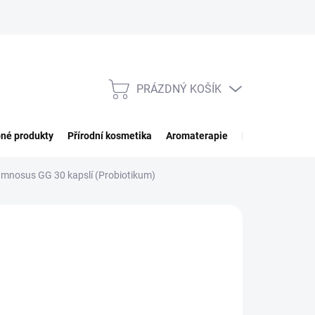
PRÁZDNÝ KOŠÍK
NÁKUPNÍ
KOŠÍK
né produkty
Přírodní kosmetika
Aromaterapie
Potraviny
Imp
hamnosus GG 30 kapslí (Probiotikum)