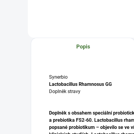
Woman Complex je velmi účinný
Smě
rostlinný komplex pro podporu
/ P
celkové kondice žen po 40 roku
/ Po
věku, během a nebo po
oxid
menopauze. Obsahuje celkem 7
stre
pečlivě vybraných a výzkumy
dop
prověřených rostlinných složek se
velm
Popis
synergními účinky zaměřenými na
supe
s...
seme
Synerbio
Lactobacillus Rhamnosus GG
Doplněk stravy
Doplněk s obsahem speciální probiotic
a prebiotika FS2-60. Lactobacillus rh
popsané probiotikum – objevilo se ve 