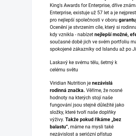
King's Awards for Enterprise, dříve zná
Enterprise, existuje už 57 let a je nejpr
pro nejlepší společnosti v oboru
garantu
Ocenění je stvrzením cíle, který si rodinn
kdy vznikla - nabízet
nejlepší možné, efe
současné době jich ve svém portfoliu má
spokojené zákazníky od Islandu až po Ji
Laskavý ke svému tělu, šetrný k
celému světu
Viridian Nutrition je
nezávislá
rodinná značka.
Věříme, že nosné
hodnoty na kterých stojí naše
fungování jsou stejně důležité jako
složky, které tvoří naše doplňky
výživy.
Takže pokud říkáme „bez
balastu“
, máme na mysli také
nezávislost a seriózní přístup