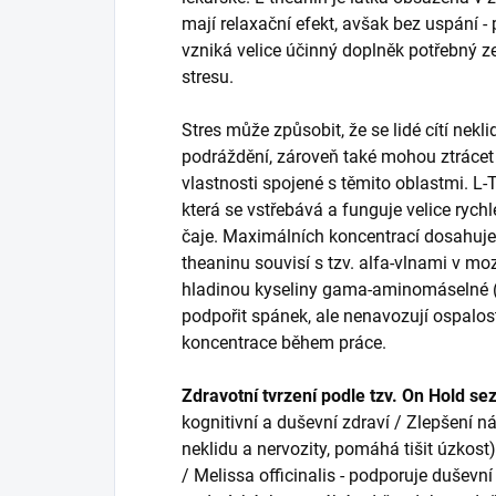
mají relaxační efekt, avšak bez uspání -
vzniká velice účinný doplněk potřebný 
stresu.
Stres může způsobit, že se lidé cítí nekli
podráždění, zároveň také mohou ztrácet
vlastnosti spojené s těmito oblastmi. L
která se vstřebává a funguje velice rych
čaje. Maximálních koncentrací dosahuje 
theaninu souvisí s tzv. alfa-vlnami v m
hladinou kyseliny gama-aminomáselné 
podpořit spánek, ale nenavozují ospalost
koncentrace během práce.
Zdravotní tvrzení podle tzv. On Hold 
kognitivní a duševní zdraví / Zlepšení ná
neklidu a nervozity, pomáhá tišit úzkost)
/ Melissa officinalis - podporuje duševní