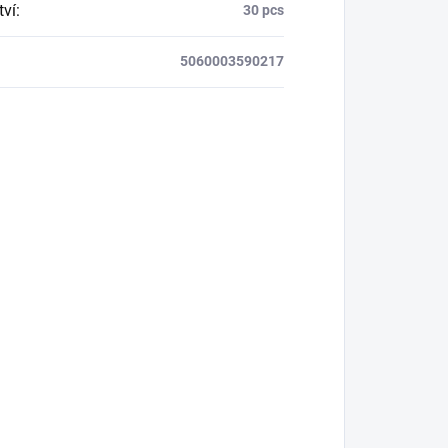
ví
:
30 pcs
5060003590217