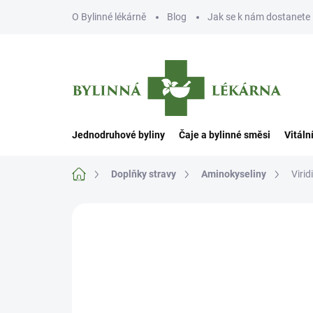
Přejít
O Bylinné lékárně
Blog
Jak se k nám dostanete
na
obsah
Jednodruhové byliny
Čaje a bylinné směsi
Vitáln
Domů
Doplňky stravy
Aminokyseliny
Viri
Neohodnoceno
Podrobnosti hodn