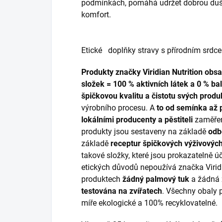
podmínkách, pomáhá udržet dobrou duše
komfort.
Etické doplňky stravy s přírodním srd
Produkty značky Viridian Nutrition obs
složek = 100 % aktivních látek a 0 % bal
špičkovou kvalitu a čistotu svých prod
výrobního procesu. A
to od semínka až p
lokálními producenty a pěstiteli
zaměřen
produkty jsou sestaveny na základě
odbo
základě
receptur špičkových výživových
takové složky, které jsou prokazatelně 
etických důvodů nepoužívá značka Viridi
produktech
žádný palmový tuk
a žádná 
testována na zvířatech
. Všechny obaly
míře ekologické a 100% recyklovatelné.