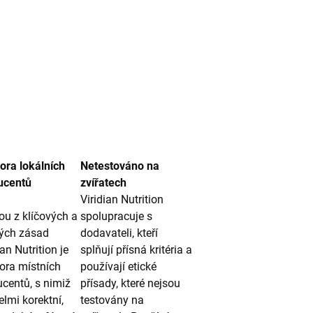
ora lokálních
Netestováno na
ucentů
zvířatech
Viridian Nutrition
u z klíčových a
spolupracuje s
ých zásad
dodavateli, kteří
ian Nutrition je
splňují přísná kritéria a
ora místních
používají etické
centů, s nimiž
přísady, které nejsou
lmi korektní,
testovány na