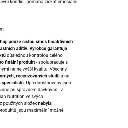
vní kondici, pomáhá získat emociální
cem
ahují pouze čistou směs bioaktivních
astních aditiv
.
Výrobce garantuje
uktů
důslednou kontrolou celého
o finální produkt
- spolupracuje s
ými na nejvyšší kvalitu. Všechny
rných, recenzovaných studií
a na
 specialistů
. Upřednostňovány jsou
účinné při správném dávkování. Z
an Nutrition ve svých
z použitých složek
nebyla
 produktů jsou maximální možné