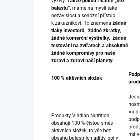
výživy.
Takže pokud říkáme „bez
balastu“
, máme na mysli také
nezávislost a seriózní přístup
k zákazníkovi. To znamená
žádné
tlaky investorů, žádné zkratky,
žádné komerční výstřelky, žádné
testování na zvířatech a absolutně
žádné kompromisy pro naše
zdraví a zdraví naší planety.
Podp
100 % aktivních složek
prod
Jedno
nosn
Virid
Produkty Viridian Nutrition
podp
obsahují 100 % čistou směs
produ
aktivních složek, to vše bez
má ve
obsahu balastních aditiv, pojiv