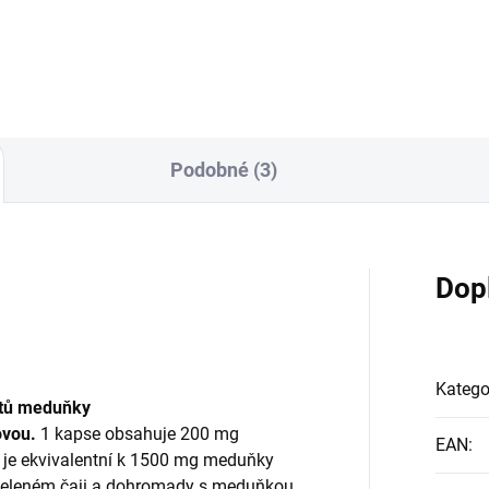
obsahem bioaktivní formy
rátu a normální funkce
vitamínů vitamínu B12 ve for
nitního systému. Současná
originálních, tekutých lipozom
slativní opatření EU nám
Povolená zdravotní tvrzení dl
možňují popisovat další
NAŘÍZENÍ KOMISE (EU) č.
dy tohoto produktu, tak jak
432/2012: Vitamín B12 přispí
ylo možné dříve. Internetové
normálnímu energetickému
nky a odborná literatura však
Podobné (3)
metabolismu, normá...
 ...
Dop
Katego
stů meduňky
ovou.
1 kapse obsahuje 200 mg
EAN
:
 je ekvivalentní k 1500 mg meduňky
v zeleném čaji a dohromady s meduňkou