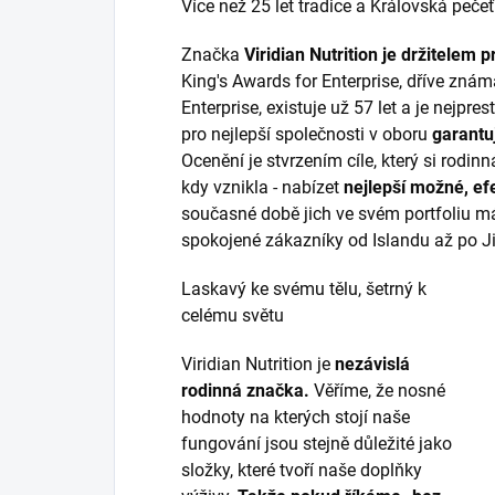
Více než 25 let tradice a Královská pečeť
Značka
Viridian Nutrition je držitelem p
King's Awards for Enterprise, dříve zná
Enterprise, existuje už 57 let a je nejpr
pro nejlepší společnosti v oboru
garantu
Ocenění je stvrzením cíle, který si rodinn
kdy vznikla - nabízet
nejlepší možné, efe
současné době jich ve svém portfoliu má
spokojené zákazníky od Islandu až po Ji
Laskavý ke svému tělu, šetrný k
celému světu
Viridian Nutrition je
nezávislá
rodinná značka.
Věříme, že nosné
hodnoty na kterých stojí naše
fungování jsou stejně důležité jako
složky, které tvoří naše doplňky