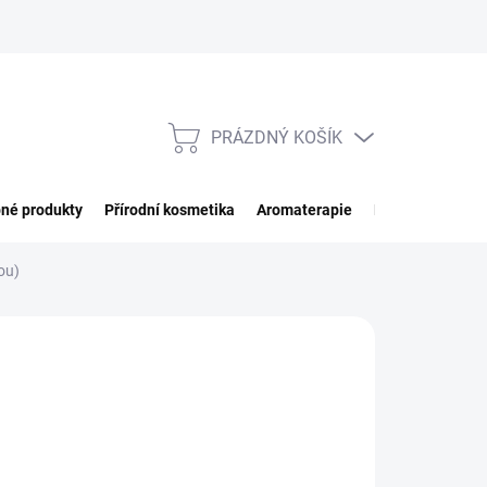
PRÁZDNÝ KOŠÍK
NÁKUPNÍ
KOŠÍK
né produkty
Přírodní kosmetika
Aromaterapie
Potraviny
Imp
ou)