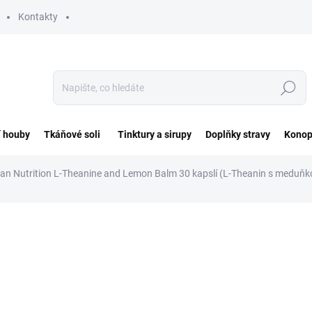
Kontakty
Hledat
í houby
Tkáňové soli
Tinktury a sirupy
Doplňky stravy
Konop
dian Nutrition L-Theanine and Lemon Balm 30 kapslí (L-Theanin s meduňk
ocení
ZNAČKA:
VIRIDIAN NUTRITION
449 Kč
Měrná
14,97 Kč / 1 ks
cena:
SKLADEM DO 3 DNŮ