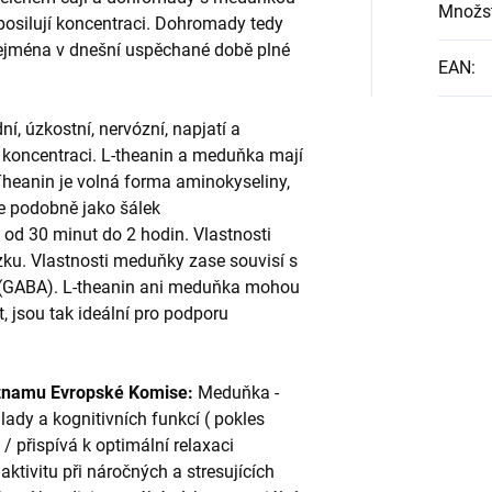
Množst
 posilují koncentraci. Dohromady tedy
zejména v dnešní uspěchané době plné
EAN
:
dní, úzkostní, nervózní, napjatí a
 koncentraci. L-theanin a meduňka mají
-Theanin je volná forma aminokyseliny,
le podobně jako šálek
od 30 minut do 2 hodin. Vlastnosti
ozku. Vlastnosti meduňky zase souvisí s
(GABA). L-theanin ani meduňka mohou
, jsou tak ideální pro podporu
seznamu Evropské Komise:
Meduňka -
lady a kognitivních funkcí ( pokles
 / přispívá k optimální relaxaci
 aktivitu při náročných a stresujících