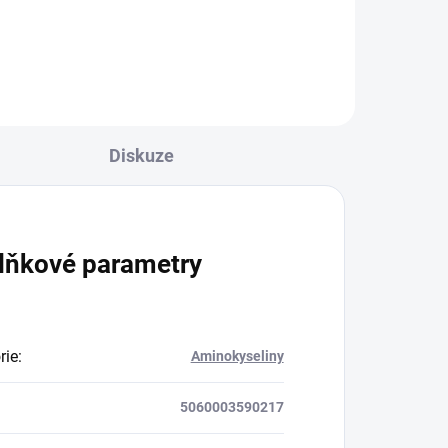
mě
ů.
e
vá k
Diskuze
lňkové parametry
rie
:
Aminokyseliny
5060003590217