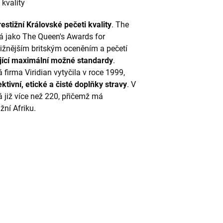
 kvality
restižní Královské pečeti kvality
. The
má jako The Queen's Awards for
estižnějším britským oceněním a pečetí
jící maximální možné standardy
.
á firma Viridian vytyčila v roce 1999,
ktivní, etické a čisté doplňky stravy
. V
 již více než 220, přičemž má
žní Afriku.