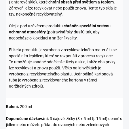
(jantarové sklo), které
chrání obsah před světlem a teplem
.
Zároveň je lze recyklovat nebo použít znova. Tento typ skla je
tzv. nekonečně recyklovatelný.
Olej je pod uzávěrem produktu
chráněn speciální vrstvou
ochranné atmosféry
(potravinářský dusík) tak, aby
nedocházelo k oxidaci a snížení kvality.
Etiketa produktu je vyrobena z recyklovatelného materiálu se
speciálním lepidlem, které se rozpouští v procesu recyklace.
To umožňuje snadné oddělení etikety a skla, takže oba prvky
lze recyklovat a znovu použít. Víčko na lahvičkách je
vyrobeno z recyklovatelného plastu. Jednodílná kartonová
tuba je vyrobena z recyklovaného kartonu v rámci
udržitelných zdrojů.
Balení:
200 ml
Doporučené dávkování:
3 čajové lžičky (3 x 5 ml tj. 15 ml) denně s
jídlem nebo můžete přidat do ovocných nebo zeleninových