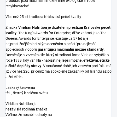
produktů jsou maximální možné míře ekologické a 100%
recyklovatelné.
Více než 25 let tradice a Královská pečeť kvality
Značka
Viridian Nutrition je držitelem prestižní Královské pečeti
kvality
. The King's Awards for Enterprise, dříve známá jako The
Queen's Awards for Enterprise, existuje už 57 let a je
nejprestižnějším britským oceněním a pečetí pro nejlepší
společnosti v oboru
garantující maximální možné standardy
.
Ocenění je stvrzením cíle, který si rodinná firma Viridian vytyčila v
roce 1999, kdy vznikla - nabízet
nejlepší možné, efektivní, etické
a čisté doplňky stravy
. V současné době jich ve svém portfoliu má
již více než 220, přičemž má spokojené zákazníky od Islandu až po
Jižní Afriku.
Laskavý ke svému
tělu, šetrný k celému světu
Viridian Nutrition je
nezávislá rodinná značka.
Věříme, že nosné hodnoty na