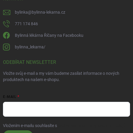
bylinka
@
bylinna-lekarna.cz
771 174 846
Bylinná lékárna Říčany na Facebooku
bylinna_lekarna/
ODEBÍRAT NEWSLETTER
Vložte svůj e-mail a my vám budeme zasílat informace o nových
produktech na našem e-shopu.
E-MAIL
Vložením e-mailu souhlasíte s
podmínkami ochrany osobních údajů