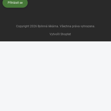
Přihlásit se
Copyright 2026
Bylinná lékárna
. Všechna práva vyhrazena.
Vytvořil Shoptet