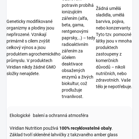
potravin probíhá
Žádná umělá
ionizujícím
sladidla, umělá
zářením (alfa,
Geneticky modifikované
barviva, pojiva,
beta, gama,
organizmy a plodiny jsou
nebo konzervanty.
rentgenovými
nepřirozené. Vznikají
Tyto tzv. pomocné
paprsky,…) – tedy
primárně s cílem zvýšit
látky jsou v mnoha
radioaktivním
celkový výnos a jsou
produktech
zářením za
produktem agrochemického
zastoupeny z
účelem
průmyslu. V produktech
komerčních
deaktivace
Viridian nikdy žádné GMO
důvodů – nikoli
obsažených
složky nenajdete.
nutričních, nebo
enzymů a živých
zdravotních. Vaše
biokultur, což
tělo je nepotřebuje.
prodlužuje
trvanlivost.
Ekologické balení a ochranná atmosféra
Viridian Nutrition používá
100% recyklovatelné obaly
.
Základ tvoří skleněné lahvičky z takzvaného amber glass