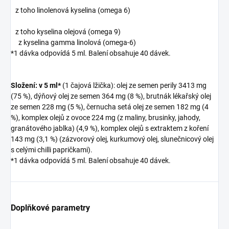
z toho linolenová kyselina (omega 6)
z toho kyselina olejová (omega 9)
z kyselina gamma linolová (omega-6)
*1 dávka odpovídá 5 ml. Balení obsahuje 40 dávek.
Složení:
v 5 ml*
(1 čajová lžička): olej ze semen perily 3413 mg
(75 %), dýňový olej ze semen 364 mg (8 %), brutnák lékařský olej
ze semen 228 mg (5 %), černucha setá olej ze semen 182 mg (4
%), komplex olejů z ovoce 224 mg (z maliny, brusinky, jahody,
granátového jablka) (4,9 %), komplex olejů s extraktem z koření
143 mg (3,1 %) (zázvorový olej, kurkumový olej, slunečnicový olej
s celými chilli papričkami).
*1 dávka odpovídá 5 ml. Balení obsahuje 40 dávek.
Doplňkové parametry