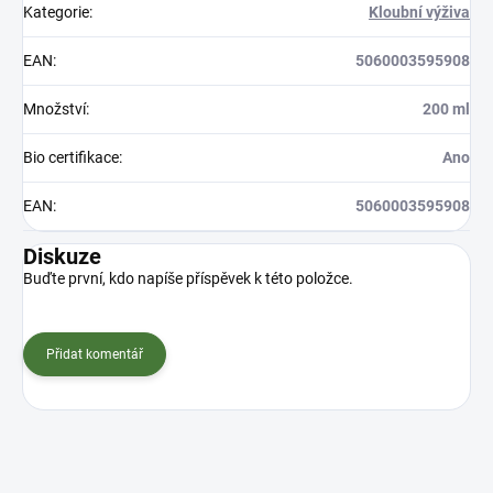
Kategorie
:
Kloubní výživa
EAN
:
5060003595908
Množství
:
200 ml
Bio certifikace
:
Ano
EAN
:
5060003595908
Diskuze
Buďte první, kdo napíše příspěvek k této položce.
Přidat komentář