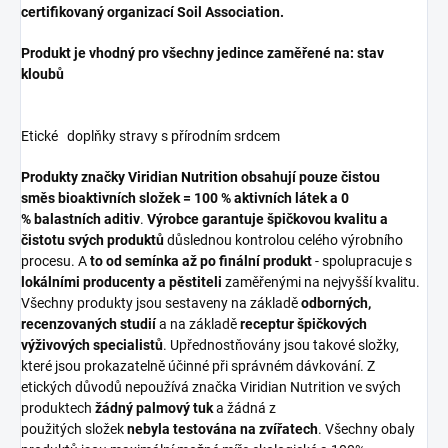
certifikovaný organizací Soil Association.
Produkt je vhodný pro všechny jedince zaměřené na: s
tav
kloubů
Etické doplňky stravy s přírodním srdcem
Produkty značky Viridian Nutrition obsahují pouze čistou
směs bioaktivních složek = 100 % aktivních látek a 0
% balastních aditiv
.
Výrobce garantuje špičkovou kvalitu a
čistotu svých produktů
důslednou kontrolou celého výrobního
procesu. A
to od semínka až po finální produkt
- spolupracuje s
lokálními producenty a pěstiteli
zaměřenými na nejvyšší kvalitu.
Všechny produkty jsou sestaveny na základě
odborných,
recenzovaných studií
a na základě
receptur špičkových
výživových specialistů
. Upřednostňovány jsou takové složky,
které jsou prokazatelně účinné při správném dávkování. Z
etických důvodů nepoužívá značka Viridian Nutrition ve svých
produktech
žádný palmový tuk
a žádná z
použitých složek
nebyla testována na zvířatech
. Všechny obaly