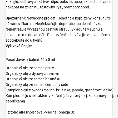
koktejlů, salátových zálivek, dipů, polévek, nebo jako ochucovadlo
nakapat na zeleninu, těstoviny, rýži, brambory apod.
Upozornění:
Nevhodné pro děti. Těhotné a kojící ženy konzultujte
užívání s lékařem. Nepřekračujte doporučenou denní dávku.
Nenahrazuje vyváženou pestrou stravu. Skladujte v suchu a
chladu, mimo dosah dětí. Po otevření uchovávejte v chladničce a
spotřebujte do 6 týdnů.
Výživové údaje:
Počet dávek v balení: 40 x 5 ml
Organický olej ze semen perily
Organický olej z dýňových semen
Organický olej ze semen brutnáku
Organický olej ze semen černuchy seté
Komplex olejů z ovoce (malina, brusinka, jahoda, granátové jablko)
Komplex olejů s extraktem z koření (zázvorový olej, kurkumový olej, slu
papričkami)
z toho alfa linolenová kyselina (omega 3)