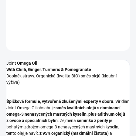
(kloubní výživa) Špičková formule, vytvořená zkušenými experty
v oboru. Viridian Joint Omega Oil obsahuje směs kvalitních olejů
s dominancí omega-3 nenasycených mastných kyselin, plus adit...
DETAILNÍ INFORMACE
ZEPTAT SE
Joint
Omega Oil
With Chilli, Ginger, Turmeric & Pomegranate
Doplněk stravy. Organická (kvalita BIO) směs olejů (kloubní
výživa)
Špičková formule, vytvořená zkušenými experty v oboru
. Viridian
Joint Omega Oil obsahuje
směs kvalitních olejů s dominancí
omega-3 nenasycených mastných kyselin, plus aditivum olejů
z ovoce a speciálních bylin
. Zejména
semínko z perily
je
bohatým zdrojem omega-3 nenasycených mastných kyselin,
tento olej je navíc
z 95% organický (maximální čistota)
a