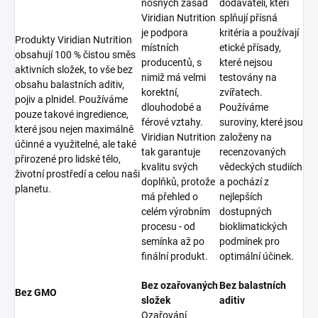
nosných zásad
dodavateli, kteří
Viridian Nutrition
splňují přísná
je podpora
kritéria a používají
Produkty Viridian Nutrition
místních
etické přísady,
obsahují 100 % čistou směs
producentů, s
které nejsou
aktivních složek, to vše bez
nimiž má velmi
testovány na
obsahu balastních aditiv,
korektní,
zvířatech.
pojiv a plnidel. Používáme
dlouhodobé a
Používáme
pouze takové ingredience,
férové vztahy.
suroviny, které jsou
které jsou nejen maximálně
Viridian Nutrition
založeny na
účinné a využitelné, ale také
tak garantuje
recenzovaných
přirozené pro lidské tělo,
kvalitu svých
vědeckých studiích
životní prostředí a celou naši
doplňků, protože
a pochází z
planetu.
má přehled o
nejlepších
celém výrobním
dostupných
procesu - od
bioklimatických
semínka až po
podmínek pro
finální produkt.
optimální účinek.
Bez ozařovaných
Bez balastních
Bez GMO
složek
aditiv
Ozařování