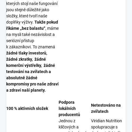
kterých stojí naše fungování
jsou stejně důležité jako
složky, které tvoří naše
doplňky výživy.
Takže pokud
říkáme „bez balastu“
, máme
na mysli také nezávislost a
seriózní přístup
k zákazníkovi. To znamená
žádné tlaky investorů,
žádné zkratky, žádné
komerční výstřelky, žádné
testování na zvířatech a
absolutně žádné
kompromisy pro naše zdraví
a zdraví naší planety.
Podpora
Netestováno na
100 % aktivních složek
lokálních
zvířatech
producentů
Jednou z
Viridian Nutrition
klíčových a
spolupracuje s