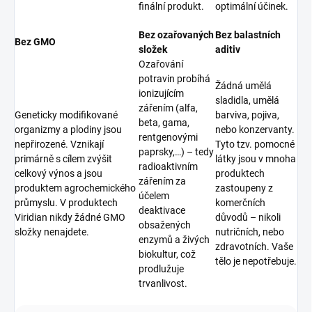
finální produkt.
optimální účinek.
Bez ozařovaných
Bez balastních
Bez GMO
složek
aditiv
Ozařování
potravin probíhá
Žádná umělá
ionizujícím
sladidla, umělá
zářením (alfa,
Geneticky modifikované
barviva, pojiva,
beta, gama,
organizmy a plodiny jsou
nebo konzervanty.
rentgenovými
nepřirozené. Vznikají
Tyto tzv. pomocné
paprsky,…) – tedy
primárně s cílem zvýšit
látky jsou v mnoha
radioaktivním
celkový výnos a jsou
produktech
zářením za
produktem agrochemického
zastoupeny z
účelem
průmyslu. V produktech
komerčních
deaktivace
Viridian nikdy žádné GMO
důvodů – nikoli
obsažených
složky nenajdete.
nutričních, nebo
enzymů a živých
zdravotních. Vaše
biokultur, což
tělo je nepotřebuje.
prodlužuje
trvanlivost.