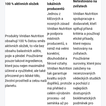
Netestováno na
100 % aktivních složek
lokálních
zvířatech
producentů
Jednou z
Viridian Nutrition
klíčových a
spolupracuje s
nosných zásad
dodavateli, kteří
Viridian Nutrition
splňují přísná
je podpora
kritéria a používají
Produkty Viridian Nutrition
místních
etické přísady,
obsahují 100 % čistou směs
producentů, s
které nejsou
aktivních složek, to vše bez
nimiž má velmi
testovány na
obsahu balastních aditiv,
korektní,
zvířatech.
pojiv a plnidel. Používáme
dlouhodobé a
Používáme
pouze takové ingredience,
férové vztahy.
suroviny, které jsou
které jsou nejen maximálně
Viridian Nutrition
založeny na
účinné a využitelné, ale také
tak garantuje
recenzovaných
přirozené pro lidské tělo,
kvalitu svých
vědeckých studiích
životní prostředí a celou naši
doplňků, protože
a pochází z
planetu.
má přehled o
nejlepších
celém výrobním
dostupných
procesu - od
bioklimatických
semínka až po
podmínek pro