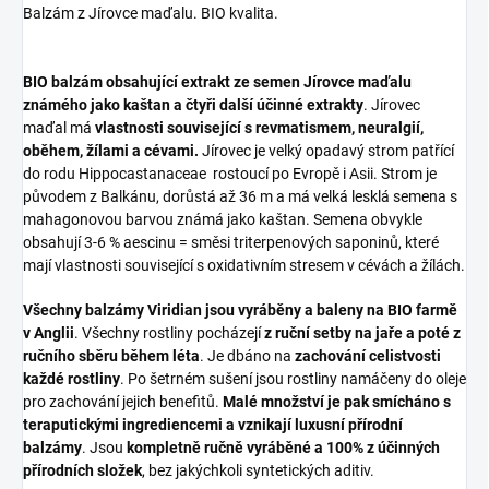
Balzám z Jírovce maďalu. BIO kvalita.
BIO balzám obsahující extrakt ze semen Jírovce maďalu
známého jako kaštan a čtyři další účinné extrakty
. Jírovec
maďal má
vlastnosti související s revmatismem, neuralgií,
oběhem, žílami a cévami.
Jírovec je velký opadavý strom patřící
do rodu Hippocastanaceae rostoucí po Evropě i Asii. Strom je
původem z Balkánu, dorůstá až 36 m a má velká lesklá semena s
mahagonovou barvou známá jako kaštan. Semena obvykle
obsahují 3-6 % aescinu = směsi triterpenových saponinů, které
mají vlastnosti související s oxidativním stresem v cévách a žílách.
Všechny balzámy Viridian jsou vyráběny a baleny na BIO farmě
v Anglii
. Všechny rostliny pocházejí
z ruční setby na jaře a poté z
ručního sběru během léta
. Je dbáno na
zachování celistvosti
každé rostliny
. Po šetrném sušení jsou rostliny namáčeny do oleje
pro zachování jejich benefitů.
Malé množství je pak smícháno s
teraputickými ingrediencemi a vznikají luxusní přírodní
balzámy
. Jsou
kompletně ručně vyráběné a 100% z účinných
přírodních složek
, bez jakýchkoli syntetických aditiv.