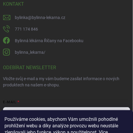
KONTAKT
bylinka
@
bylinna-lekarna.cz
771 174 846
Bylinná lékárna Říčany na Facebooku
bylinna_lekarna/
ODEBÍRAT NEWSLETTER
Vložte svůj e-mail a my vám budeme zasílat informace o nových
produktech na našem e-shopu.
E-MAIL
Používáme cookies, abychom Vám umožnili pohodlné
prohlížení webu a díky analýze provozu webu neustále
Vložením e-mailu souhlasíte s
podmínkami ochrany osobních údajů
zlepšovali jeho funkce, výkon a použitelnost.
Více