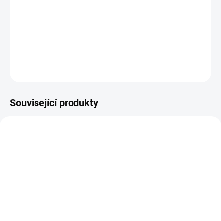
známého jako kaštan a čtyři další účinné extrakty. Jírovec maďal
má vlastnosti související s revmatismem, neuralgií, oběhem, žílami
a cévami. Jírovec je velký opadavý strom patř...
DETAILNÍ INFORMACE
ZEPTAT SE
Související produkty
SKLADEM DO 3 DNŮ
SKLADEM
Viridian Nutrition
Optibac Every Day