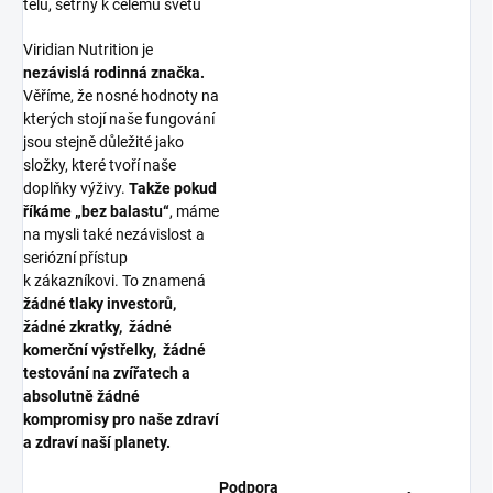
tělu, šetrný k celému světu
Viridian Nutrition je
nezávislá rodinná značka.
Věříme, že nosné hodnoty na
kterých stojí naše fungování
jsou stejně důležité jako
složky, které tvoří naše
doplňky výživy.
Takže pokud
říkáme „bez balastu“
, máme
na mysli také nezávislost a
seriózní přístup
k zákazníkovi. To znamená
žádné tlaky investorů,
žádné zkratky, žádné
komerční výstřelky, žádné
testování na zvířatech a
absolutně žádné
kompromisy pro naše zdraví
a zdraví naší planety.
Podpora