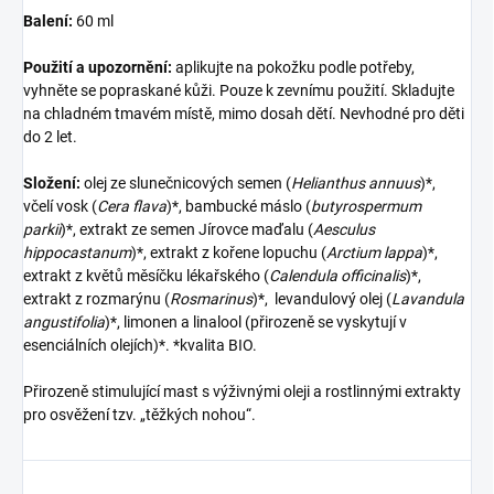
Balení:
60 ml
Použití a upozornění:
aplikujte na pokožku podle potřeby,
vyhněte se popraskané kůži. Pouze k zevnímu použití. Skladujte
na chladném tmavém místě, mimo dosah dětí. Nevhodné pro děti
do 2 let.
Složení:
olej ze slunečnicových semen (
Helianthus annuus
)*,
včelí vosk (
Cera flava
)*, bambucké máslo (
butyrospermum
parkii
)*, extrakt ze semen Jírovce maďalu (
Aesculus
hippocastanum
)*, extrakt z kořene lopuchu (
Arctium lappa
)*,
extrakt z květů měsíčku lékařského (
Calendula officinalis
)*,
extrakt z rozmarýnu (
Rosmarinus
)*, levandulový olej (
Lavandula
angustifolia
)*, limonen a linalool (přirozeně se vyskytují v
esenciálních olejích)*. *kvalita BIO.
Přirozeně stimulující mast s výživnými oleji a rostlinnými extrakty
pro osvěžení tzv. „těžkých nohou“.