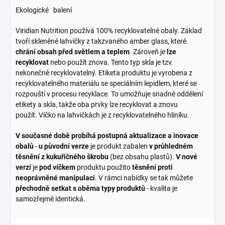
Ekologické balení
Viridian Nutrition používá 100% recyklovatelné obaly. Základ
tvoří skleněné lahvičky z takzvaného amber glass, které
chrání obsah před světlem a teplem
. Zároveň je
lze
recyklovat
nebo použít znova. Tento typ skla je tzv.
nekonečně recyklovatelný. Etiketa produktu je vyrobena z
recyklovatelného materiálu se speciálním lepidlem, které se
rozpouští v procesu recyklace. To umožňuje snadné oddělení
etikety a skla, takže oba prvky lze recyklovat a znovu
použít. Víčko na lahvičkách je z recyklovatelného hliníku.
V současné době probíhá postupná aktualizace a inovace
obalů
-
u původní verze
je produkt zabalen
v průhledném
těsnění z kukuřičného škrobu
(bez obsahu plastů).
V nové
verzi
je
pod víčkem
produktu použito
těsnění proti
neoprávněné manipulaci
. V rámci nabídky se tak můžete
přechodně setkat s oběma typy produktů
- kvalita je
samozřejmě identická.