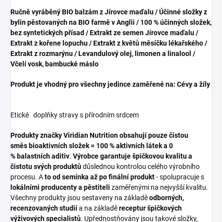
Ručně vyráběný BIO balzám z Jírovce maďalu / Účinné složky z
bylin pěstovaných na BIO farmě v Anglii / 100 % účinných složek,
bez syntetických přísad / Extrakt ze semen Jírovce maďalu /
Extrakt z kořene lopuchu / Extrakt z květů měsíčku lékařského /
Extrakt z rozmarýnu / Levandulový olej, limonen a linalool /
Včelí vosk, bambucké máslo
Produkt je vhodný pro všechny jedince zaměřené na: Cévy a žíly
Etické doplňky stravy s přírodním srdcem
Produkty značky Viridian Nutrition obsahují pouze čistou
směs bioaktivních složek = 100 % aktivních látek a 0
% balastních aditiv
.
Výrobce garantuje špičkovou kvalitu a
čistotu svých produktů
důslednou kontrolou celého výrobního
procesu. A
to od semínka až po finální produkt
- spolupracuje s
lokálními producenty a pěstiteli
zaměřenými na nejvyšší kvalitu.
Všechny produkty jsou sestaveny na základě
odborných,
recenzovaných studií
a na základě
receptur špičkových
výživových specialistů
. Upřednostňovány jsou takové složky,