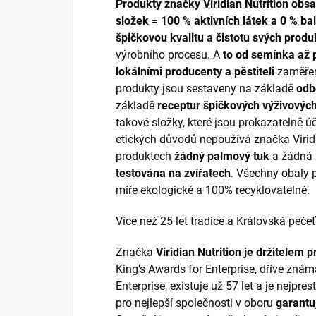
Produkty značky Viridian Nutrition obs
složek = 100 % aktivních látek a 0 % bal
špičkovou kvalitu a čistotu svých prod
výrobního procesu. A
to od semínka až p
lokálními producenty a pěstiteli
zaměřen
produkty jsou sestaveny na základě
odbo
základě
receptur špičkových výživových
takové složky, které jsou prokazatelně 
etických důvodů nepoužívá značka Viridi
produktech
žádný palmový tuk
a žádná 
testována na zvířatech
. Všechny obaly
míře ekologické a 100% recyklovatelné.
Více než 25 let tradice a Královská pečeť
Značka
Viridian Nutrition je držitelem p
King's Awards for Enterprise, dříve zná
Enterprise, existuje už 57 let a je nejpr
pro nejlepší společnosti v oboru
garantu