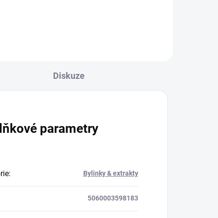
vá
 ze
Diskuze
ulin
lňkové parametry
rie
:
Bylinky & extrakty
5060003598183