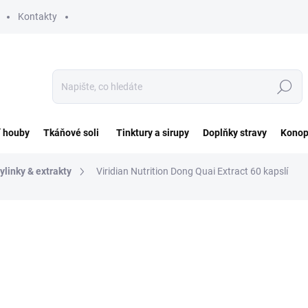
Kontakty
Hledat
í houby
Tkáňové soli
Tinktury a sirupy
Doplňky stravy
Konop
ylinky & extrakty
Viridian Nutrition Dong Quai Extract 60 kapslí
ocení
ZNAČKA:
VIRIDIAN NUTRITION
699 Kč
Měrná
11,65 Kč / 1 ks
cena:
SKLADEM DO 3 DNŮ