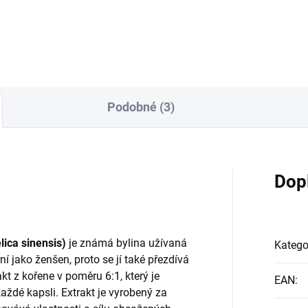
PĚT DRUHŮ PREBIOTIK PRO
ur, fruktooligosacharidů,
EFEKTIVNÍ PODPORU
inu a aloe vera 1 kapsle
ZAŽÍVACÍHO TRAKTU- Špičko
huje 3 miliardy probiotik šest
kvalita a čistota / Made in
ných kmenů, 290 mg prebiotik
Sweden- ResistaidTM =
 mg aloe vera. Synerbio Daily
patentovaný extrakt,
určené pro každodenní
arabinogalaktan extrahovaný
poru zažívání a obranného
Podobné (3)
severoamerického modřínu- In
u. Primárně je ...
(čekanka), rezistentní ...
Dop
lica sinensis)
je známá bylina užívaná
Katego
í jako ženšen, proto se jí také přezdívá
kt z kořene v poměru 6:1, který je
EAN
:
ždé kapsli. Extrakt je vyrobený za