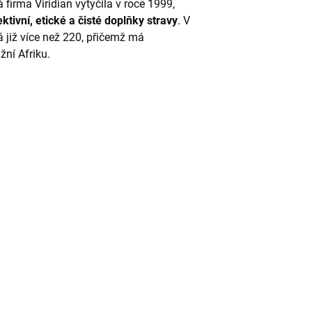
á firma Viridian vytyčila v roce 1999,
ktivní, etické a čisté doplňky stravy
. V
 již více než 220, přičemž má
žní Afriku.