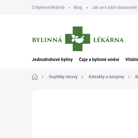
Přejít
O Bylinné lékárně
Blog
Jak se k nám dostanete
na
obsah
Jednodruhové byliny
Čaje a bylinné směsi
Vitáln
Domů
Doplňky stravy
Extrakty a enzymy
B
Neohodnoceno
Podrobnosti hodn