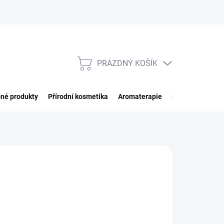
PRÁZDNÝ KOŠÍK
NÁKUPNÍ
KOŠÍK
né produkty
Přírodní kosmetika
Aromaterapie
Potraviny
Imp