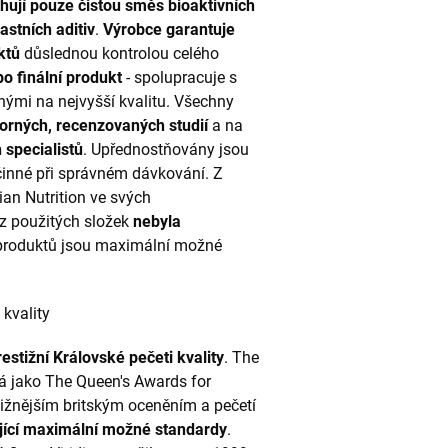
ahují pouze čistou směs bioaktivních
astních aditiv
.
Výrobce garantuje
uktů
důslednou kontrolou celého
o finální produkt
- spolupracuje s
ými na nejvyšší kvalitu. Všechny
rných, recenzovaných studií
a na
 specialistů
. Upřednostňovány jsou
účinné při správném dávkování. Z
an Nutrition ve svých
z použitých složek
nebyla
 produktů jsou maximální možné
 kvality
restižní Královské pečeti kvality
. The
má jako The Queen's Awards for
estižnějším britským oceněním a pečetí
jící maximální možné standardy
.