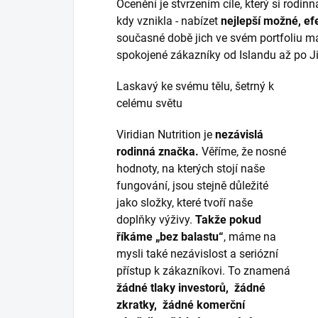
Ocenění je stvrzením cíle, který si rodinn
kdy vznikla - nabízet
nejlepší možné, efe
současné době jich ve svém portfoliu má
spokojené zákazníky od Islandu až po Ji
Laskavý ke svému tělu, šetrný k
celému světu
Viridian Nutrition je
nezávislá
rodinná značka.
Věříme, že nosné
hodnoty, na kterých stojí naše
fungování, jsou stejně důležité
jako složky, které tvoří naše
doplňky výživy.
Takže pokud
říkáme „bez balastu“
, máme na
mysli také nezávislost a seriózní
přístup k zákazníkovi. To znamená
žádné tlaky investorů, žádné
zkratky, žádné komerční