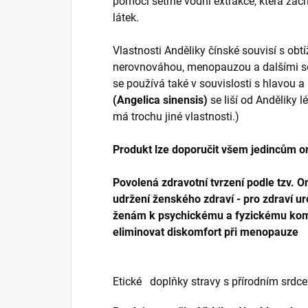
pomocí šetrné vodní extrakce, která zac
látek.
Vlastnosti Anděliky čínské souvisí s obt
nerovnováhou, menopauzou a dalšími sou
se používá také v souvislosti s hlavou a 
(Angelica sinensis)
se liší od Anděliky l
má trochu jiné vlastnosti.)
Produkt lze doporučit všem jedincům o
Povolená zdravotní tvrzení podle tzv.
udržení ženského zdraví - pro zdraví 
ženám k psychickému a fyzickému kom
eliminovat diskomfort při menopauze
Etické doplňky stravy s přírodním srd