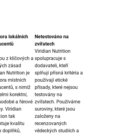
ora lokálních
Netestováno na
ucentů
zvířatech
Viridian Nutrition
u z klíčových a
spolupracuje s
ých zásad
dodavateli, kteří
ian Nutrition je
splňují přísná kritéria a
ora místních
používají etické
centů, s nimiž
přísady, které nejsou
lmi korektní,
testovány na
hodobé a férové
zvířatech. Používáme
y. Viridian
suroviny, které jsou
tion tak
založeny na
tuje kvalitu
recenzovaných
h doplňků,
vědeckých studiích a