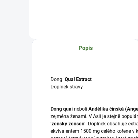
Doplněk obsahuje speciální
kult
prospěšné
inul
kvasinky Saccharomyces
obsa
Boulardii, šest druhů
růz
prospěšných kultur Lactobacillus
a 50
acidophilus DDS-1,
je 
Bifidobacterium animalis lactis
pod
Popis
CUL 34, Bifidobacterium bifidum
štít
CUL 20, Bifidobacterium breve
CUL 80, Bifidobacterium...
Dong
Quai Extract
Doplněk stravy
Dong quai
neboli
Andělika čínská (Ange
zejména ženami. V Asii je stejně populárn
'
ženský ženšen
'. Doplněk obsahuje extra
ekvivalentem 1500 mg celého kořene v ka