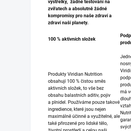
výstřelky, žádné testování na
zvířatech a absolutně žádné
kompromisy pro naše zdraví a
zdraví naší planety.
Podp
100 % aktivních složek
prod
Jedno
nosn
Virid
Produkty Viridian Nutrition
podp
obsahují 100 % čistou směs
produ
aktivních složek, to vše bez
má ve
obsahu balastních aditiv, pojiv
dlou
a plnidel. Používáme pouze takové
vztah
ingredience, které jsou nejen
Nutri
maximálně účinné a využitelné, ale
garan
také přirozené pro lidské tělo,
svýc
životní prostředí a celou naši