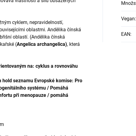
hovává vlastnosti a sílu obsažených
Množst
Vegan
:
ížným cyklem, nepravidelností,
visejícími oblastmi. Andělika čínská
EAN
:
břišní oblastí. (Andělika čínská
ékařské (
Angelica archangelica)
, která
rientovaným na: cyklus a rovnováhu
 On hold seznamu Evropské komise: Pro
urogenitálního systému / Pomáhá
fortu při menopauze / pomáhá
cem