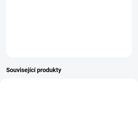
karotenoidu získaného z řasy Dunaliella salina. Beta karoten může
tělo podle potřeby přeměnit na vitamín A. Dunaliella salina je
oranžová mikrořasa vyskytující se ve vysoce slaných prostředích
jako jsou solná pole nebo slaná jezera. 1 kap...
DETAILNÍ INFORMACE
ZEPTAT SE
Související produkty
SKLADEM
SKLADEM DO 3 DNŮ