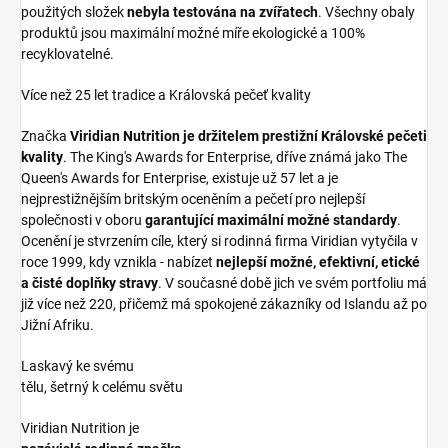
použitých složek
nebyla testována na zvířatech
. Všechny obaly
produktů jsou maximální možné míře ekologické a 100%
recyklovatelné.
Více než 25 let tradice a Královská pečeť kvality
Značka
Viridian Nutrition je držitelem prestižní Královské pečeti
kvality
. The King's Awards for Enterprise, dříve známá jako The
Queen's Awards for Enterprise, existuje už 57 let a je
nejprestižnějším britským oceněním a pečetí pro nejlepší
společnosti v oboru
garantující maximální možné standardy
.
Ocenění je stvrzením cíle, který si rodinná firma Viridian vytyčila v
roce 1999, kdy vznikla - nabízet
nejlepší možné, efektivní, etické
a čisté doplňky stravy
. V současné době jich ve svém portfoliu má
již více než 220, přičemž má spokojené zákazníky od Islandu až po
Jižní Afriku.
Laskavý ke svému
tělu, šetrný k celému světu
Viridian Nutrition je