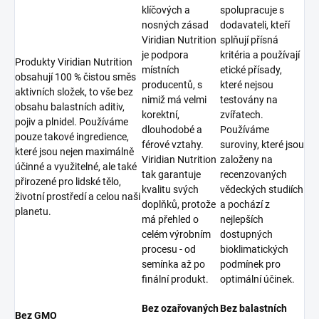
klíčových a
spolupracuje s
nosných zásad
dodavateli, kteří
Viridian Nutrition
splňují přísná
je podpora
kritéria a používají
Produkty Viridian Nutrition
místních
etické přísady,
obsahují 100 % čistou směs
producentů, s
které nejsou
aktivních složek, to vše bez
nimiž má velmi
testovány na
obsahu balastních aditiv,
korektní,
zvířatech.
pojiv a plnidel. Používáme
dlouhodobé a
Používáme
pouze takové ingredience,
férové vztahy.
suroviny, které jsou
které jsou nejen maximálně
Viridian Nutrition
založeny na
účinné a využitelné, ale také
tak garantuje
recenzovaných
přirozené pro lidské tělo,
kvalitu svých
vědeckých studiích
životní prostředí a celou naši
doplňků, protože
a pochází z
planetu.
má přehled o
nejlepších
celém výrobním
dostupných
procesu - od
bioklimatických
semínka až po
podmínek pro
finální produkt.
optimální účinek.
Bez ozařovaných
Bez balastních
Bez GMO