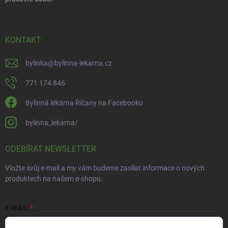
KONTAKT
bylinka
@
bylinna-lekarna.cz
771 174 846
Bylinná lékárna Říčany na Facebooku
bylinna_lekarna/
ODEBÍRAT NEWSLETTER
Vložte svůj e-mail a my vám budeme zasílat informace o nových
produktech na našem e-shopu.
E-MAIL