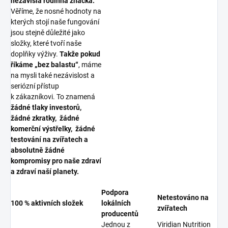
nezávislá rodinná značka.
Věříme, že nosné hodnoty na
kterých stojí naše fungování
jsou stejně důležité jako
složky, které tvoří naše
doplňky výživy.
Takže pokud
říkáme „bez balastu“
, máme
na mysli také nezávislost a
seriózní přístup
k zákazníkovi. To znamená
žádné tlaky investorů,
žádné zkratky, žádné
komerční výstřelky, žádné
testování na zvířatech a
absolutně žádné
kompromisy pro naše zdraví
a zdraví naší planety.
Podpora
Netestováno na
100 % aktivních složek
lokálních
zvířatech
producentů
Jednou z
Viridian Nutrition