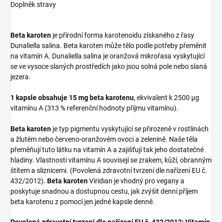
Doplněk stravy
Beta karoten
je přírodní forma karotenoidu získaného z řasy
Dunaliella salina. Beta karoten může tělo podle potřeby přeměnit
na vitamín A. Dunaliella salina je oranžová mikrořasa vyskytující
se ve vysoce slaných prostředích jako jsou solná pole nebo slaná
jezera.
1 kapsle obsahuje 15 mg beta karotenu
, ekvivalent k 2500 µg
vitamínu A (313 % referenční hodnoty příjmu vitamínu).
Beta karoten
je typ pigmentu vyskytující se přirozeně v rostlinách
a žlutém nebo červeno-oranžovém ovoci a zelenině. Naše těla
přeměňují tuto látku na vitamín A a zajišťují tak jeho dostatečné
hladiny. Vlastnosti vitamínu A souvisejí se zrakem, kůží, obranným
štítem a sliznicemi. (Povolená zdravotní tvrzení dle nařízení EU č.
432/2012).
Beta karoten
Viridian je vhodný pro vegany a
poskytuje snadnou a dostupnou cestu, jak zvýšit denní příjem
beta karotenu z pomocí jen jedné kapsle denně.
Povolená zdravotní tvrzení dle nařízení EU č. 432/2012: Vitamín