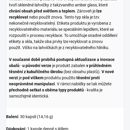
tvoří skleněné lahvičky z takzvaného amber glass, které
chrání obsah před světlem a teplem
. Zároveň je
lze
recyklovat
nebo použít znova. Tento typ skla je tzv.
nekonečně recyklovatelný. Etiketa produktu je vyrobena z
recyklovatelného materiálu se speciálním lepidlem, které se
rozpouští v procesu recyklace. To umožňuje snadné oddělení
etikety a skla, takže oba prvky lze recyklovat a znovu
použít. Víčko na lahvičkách je z recyklovatelného hliníku.
V současné době probíhá postupná aktualizace a inovace
obalů
-
u původní verze
je produkt zabalen
v průhledném
těsnění z kukuřičného škrobu
(bez obsahu plastů).
V nové
verzi
je
pod víčkem
produktu použito
těsnění proti
neoprávněné manipulaci
. V rámci nabídky se tak můžete
přechodně setkat s oběma typy produktů
- kvalita je
samozřejmě identická.
Balení:
30 kapslí (14,16 g)
Dávkování:
1 kapsle denně s jídlem.