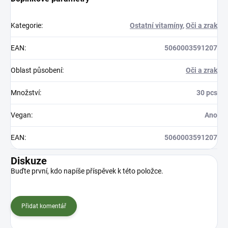
Kategorie
:
Ostatní vitamíny
,
Oči a zrak
EAN
:
5060003591207
Oblast působení
:
Oči a zrak
Množství
:
30 pcs
Vegan
:
Ano
EAN
:
5060003591207
Diskuze
Buďte první, kdo napíše příspěvek k této položce.
Přidat komentář