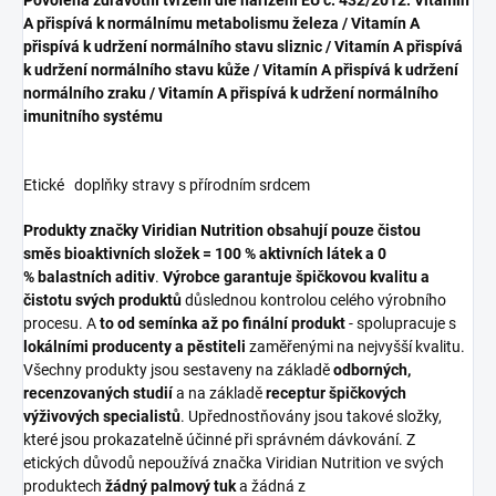
A přispívá k normálnímu metabolismu železa / Vitamín A
přispívá k udržení normálního stavu sliznic / Vitamín A přispívá
k udržení normálního stavu kůže / Vitamín A přispívá k udržení
normálního zraku / Vitamín A přispívá k udržení normálního
imunitního systému
Etické doplňky stravy s přírodním srdcem
Produkty značky Viridian Nutrition obsahují pouze čistou
směs bioaktivních složek = 100 % aktivních látek a 0
% balastních aditiv
.
Výrobce garantuje špičkovou kvalitu a
čistotu svých produktů
důslednou kontrolou celého výrobního
procesu. A
to od semínka až po finální produkt
- spolupracuje s
lokálními producenty a pěstiteli
zaměřenými na nejvyšší kvalitu.
Všechny produkty jsou sestaveny na základě
odborných,
recenzovaných studií
a na základě
receptur špičkových
výživových specialistů
. Upřednostňovány jsou takové složky,
které jsou prokazatelně účinné při správném dávkování. Z
etických důvodů nepoužívá značka Viridian Nutrition ve svých
produktech
žádný palmový tuk
a žádná z