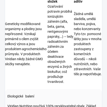
složek
aditiv
Ozařování
potravin probíhá
Žádná umělá
ionizujícím
sladidla, umělá
zářením (alfa,
Geneticky modifikované
barviva, pojiva,
beta, gama,
organizmy a plodiny jsou
nebo konzervanty.
rentgenovými
nepřirozené. Vznikají
Tyto tzv. pomocné
paprsky,…) – tedy
primárně s cílem zvýšit
látky jsou v mnoha
radioaktivním
celkový výnos a jsou
produktech
zářením za
produktem agrochemického
zastoupeny z
účelem
průmyslu. V produktech
komerčních
deaktivace
Viridian nikdy žádné GMO
důvodů – nikoli
obsažených
složky nenajdete.
nutričních, nebo
enzymů a živých
zdravotních. Vaše
biokultur, což
tělo je nepotřebuje.
prodlužuje
trvanlivost.
Ekologické balení
Viridian Nutrition používá 100% recyklovatelné obaly. Základ