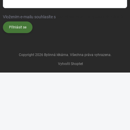
Vložením e-mailu souhlasíte s
podmínkami ochrany osobních údajů
Přihlásit se
Copyright 2026
Bylinná lékárna
. Všechna práva vyhrazena.
Vytvořil Shoptet