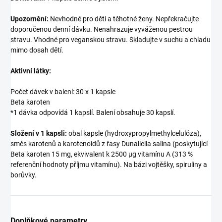
Upozornění:
Nevhodné pro děti a těhotné ženy. Nepřekračujte
doporučenou denní dávku. Nenahrazuje vyváženou pestrou
stravu. Vhodné pro veganskou stravu. Skladujte v suchu a chladu
mimo dosah dětí.
Aktivní látky:
Počet dávek v balení: 30 x 1 kapsle
Beta karoten
*1 dávka odpovídá 1 kapslí. Balení obsahuje 30 kapslí.
Složení v 1 kapsli:
obal kapsle (hydroxypropylmethylcelulóza),
směs karotenů a karotenoidů z řasy Dunaliella salina (poskytující
Beta karoten 15 mg, ekvivalent k 2500 µg vitamínu A (313 %
referenční hodnoty příjmu vitamínu). Na bázi vojtěšky, spiruliny a
borůvky.
Doplňkové parametry