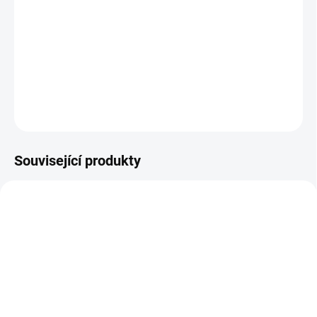
cesty. Složení: brusinka obecná list, medvědice lékařská list,
průtržník lysý nať, bez černý květ, jehlice rolní kořen, přeslička rolní
nať, rdesno ptačí nať, trubkovec osinatý list, bříza bělokorá list
Dávkování: Pije se 2 x denně. Bez př...
DETAILNÍ INFORMACE
ZEPTAT SE
Související produkty
SKLADEM
SKLADEM