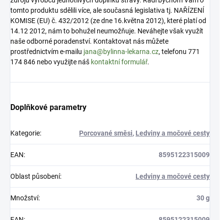
tomto produktu sdělili více, ale současná legislativa tj. NAŘÍZENÍ
KOMISE (EU) č. 432/2012 (ze dne 16.května 2012), které platí od
14.12 2012, nám to bohužel neumožňuje. Neváhejte však využít
naše odborné poradenství. Kontaktovat nás můžete
prostřednictvím e-mailu
jana@bylinna-lekarna.cz
, telefonu 771
174 846 nebo využijte náš
kontaktní formulář
.
Doplňkové parametry
Kategorie
:
Porcované směsi
,
Ledviny a močové cesty
EAN
:
8595122315009
Oblast působení
:
Ledviny a močové cesty
Množství
:
30 g
EAN
:
8595122315009