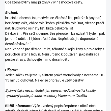
Obsažené byliny mají příznivý vliv na močové cesty.
Složení:
brusinka obecná list, medvědice lékařská list, průtržník lysý nať,
bez černý květ, jehlice rolní kořen, přeslička rolní nať, rdesno ptačí
nať, trubkovec osinatý list, bříza bělokorá list
Dávkování: Pije se 2 x denně. Bez přerušení lze užívat 1 týden, pak
je nutné udělat 1 týden přestávku. Nepřekračujte doporučené
denní dávkování.
Není vhodné pro děti do 12 let, těhotné a kojící ženy a pro osoby s
poruchou jater a ledvin. Není určeno k používání jako náhrada
pestré stravy. Uchovejte mimo dosah dětí.
Příprava:
Jeden sáček zalijeme 1/4 litrem právě vroucí vody a necháme 10 -
15 minut louhovat. Nálev se připravuje vždy čerstvý.
Bylinný čaj s nezaměnitelným puncem jedinečnosti a kvality
vyrobený podle původní receptury Valdemara Grešíka
Bližší informace:
Výše uvedený popis čerpáme z oficiálních
zdrojů výrobců jednotlivých doplňků stravy. Rádi bychom Vám o