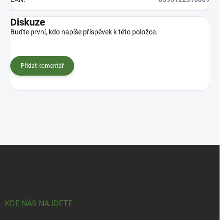
Diskuze
Buďte první, kdo napíše příspěvek k této položce.
Přidat komentář
Z
á
p
a
t
í
KDE NÁS NAJDETE