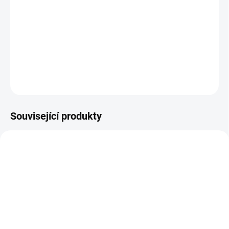
organismu. Vhodné pro děti od 3 let. Složení: ibišek súd. květ, růže
šípková češule 22 %, plod jabloně domácí, třapatka nachová nať
15 %, aronie černá plod 11 %, přírodní aroma Dávkování: Pije se 2 x
denně. Nepřekračujte doporučené denní...
DETAILNÍ INFORMACE
ZEPTAT SE
Související produkty
SKLADEM
SKLADEM