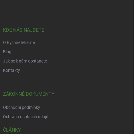
á
p
a
t
í
KDE NÁS NAJDETE
O Bylinné lékárně
Blog
Jak se k nám dostanete
Kontakty
ZÁKONNÉ DOKUMENTY
Obchodní podmínky
Ochrana osobních údajů
ČLÁNKY