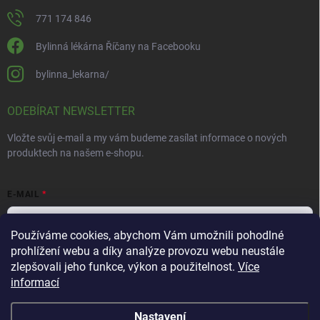
771 174 846
Bylinná lékárna Říčany na Facebooku
bylinna_lekarna/
ODEBÍRAT NEWSLETTER
Vložte svůj e-mail a my vám budeme zasílat informace o nových
produktech na našem e-shopu.
E-MAIL
Používáme cookies, abychom Vám umožnili pohodlné
prohlížení webu a díky analýze provozu webu neustále
Vložením e-mailu souhlasíte s
podmínkami ochrany osobních údajů
zlepšovali jeho funkce, výkon a použitelnost.
Více
informací
Přihlásit se
Nastavení