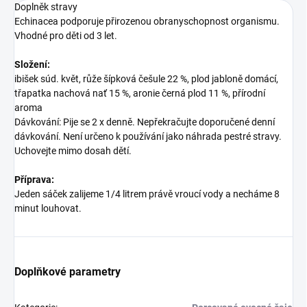
Doplněk stravy
Echinacea podporuje přirozenou obranyschopnost organismu.
Vhodné pro děti od 3 let.
Složení:
ibišek súd. květ, růže šípková češule 22 %, plod jabloně domácí,
třapatka nachová nať 15 %, aronie černá plod 11 %, přírodní
aroma
Dávkování: Pije se 2 x denně. Nepřekračujte doporučené denní
dávkování. Není určeno k používání jako náhrada pestré stravy.
Uchovejte mimo dosah dětí.
Příprava:
Jeden sáček zalijeme 1/4 litrem právě vroucí vody a necháme 8
minut louhovat.
Doplňkové parametry