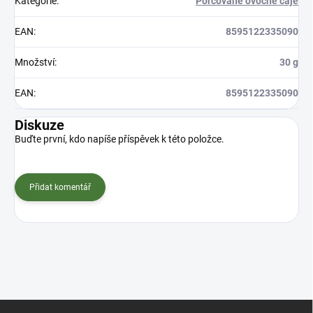
Kategorie
:
Porcované ovocné čaje
EAN
:
8595122335090
Množství
:
30 g
EAN
:
8595122335090
Diskuze
Buďte první, kdo napíše příspěvek k této položce.
Přidat komentář
Z