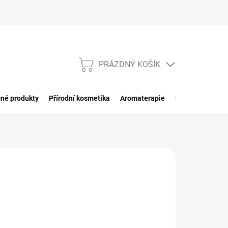
PRÁZDNÝ KOŠÍK
NÁKUPNÍ
KOŠÍK
né produkty
Přírodní kosmetika
Aromaterapie
Potraviny
Imp