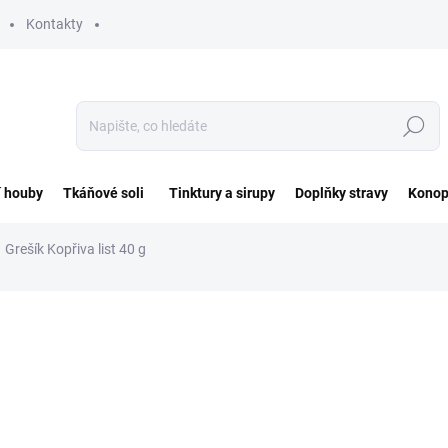
Kontakty
Hledat
í houby
Tkáňové soli
Tinktury a sirupy
Doplňky stravy
Konop
Grešík Kopřiva list 40 g
ocení
ZNAČKA:
GREŠÍK
46 Kč
Měrná
115 Kč / 100 g
cena:
SKLADEM