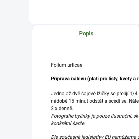
minu
nechají se v zakryté nádobě 15
přip
minut odstát a scedí se. Nálev se
2 x 
připravuje vždy čerstvý. Pije se 1 -
pouz
2 x denně. Fotografie bylinky je
se..
pouze ilustrační, skutečný vzhled
Popis
se...
Folium urticae
Příprava nálevu (platí pro listy, květy a 
Jedna až dvě čajové lžičky se přelijí 1/4 
nádobě 15 minut odstát a scedí se. Nálev 
2 x denně.
Fotografie bylinky je pouze ilustrační, s
konkrétní šarže.
Dle současné legislativy EU nemůžeme u