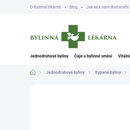
Přejít
O Bylinné lékárně
Blog
Jak se k nám dostanete
na
obsah
Jednodruhové byliny
Čaje a bylinné směsi
Vitáln
Domů
Jednodruhové byliny
Sypané byliny
Neohodnoceno
Podrobnosti hodn