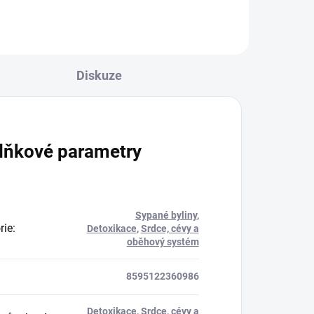
 se
 1 -
je
hled
Diskuze
lňkové parametry
Sypané byliny
,
rie
:
Detoxikace
,
Srdce, cévy a
oběhový systém
8595122360986
Detoxikace
,
Srdce, cévy a