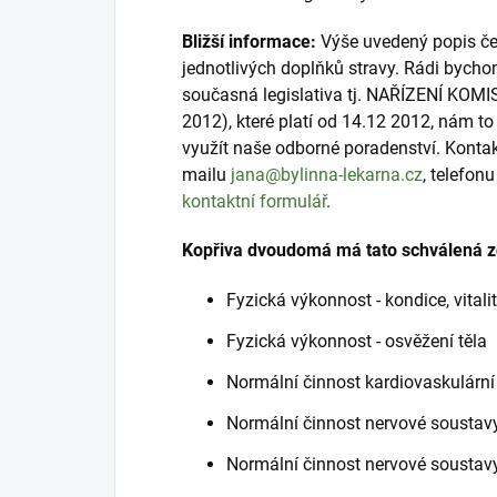
Bližší informace:
Výše uvedený popis čer
jednotlivých doplňků stravy. Rádi bycho
současná legislativa tj. NAŘÍZENÍ KOMI
2012), které platí od 14.12 2012, nám 
využít naše odborné poradenství. Konta
mailu
jana@bylinna-lekarna.cz
, telefon
kontaktní formulář
.
Kopřiva dvoudomá má tato schválená zd
Fyzická výkonnost - kondice, vitalit
Fyzická výkonnost - osvěžení těla
Normální činnost kardiovaskulární 
Normální činnost nervové soustav
Normální činnost nervové soustav