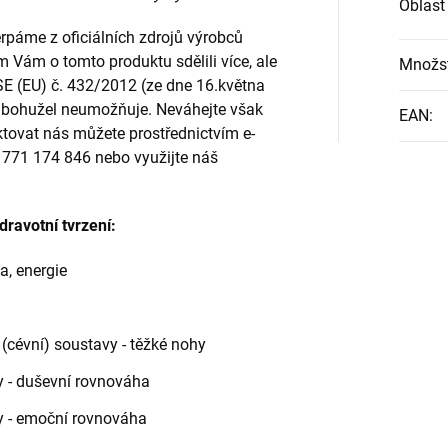
Oblast
páme z oficiálních zdrojů výrobců
m Vám o tomto produktu sdělili více, ale
Množst
SE (EU) č. 432/2012 (ze dne 16.května
to bohužel neumožňuje. Neváhejte však
EAN
:
ktovat nás můžete prostřednictvím e-
u 771 174 846 nebo využijte náš
ravotní tvrzení:
a, energie
(cévní) soustavy - těžké nohy
y - duševní rovnováha
y - emoční rovnováha