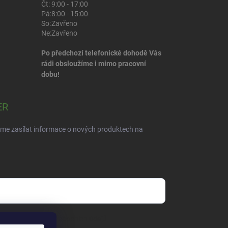
Čt:
9:00 - 17:00
Pá:
8:00 - 15:00
So:
Zavřeno
Ne:
Zavřeno
Po předchozí telefonické dohodě Vás
rádi obsloužíme i mimo pracovní
dobu!
ER
eme zasílat informace o nových produktech na
dmínkami ochrany osobních údajů