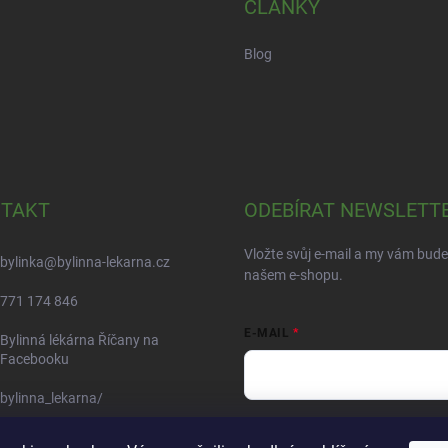
ČLÁNKY
Blog
TAKT
ODEBÍRAT NEWSLETT
Vložte svůj e-mail a my vám bud
bylinka
@
bylinna-lekarna.cz
našem e-shopu.
771 174 846
E-MAIL
Bylinná lékárna Říčany na
Facebooku
bylinna_lekarna/
Vložením e-mailu souhlasíte s
po