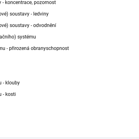
 - koncentrace, pozornost
vé) soustavy - ledviny
ové) soustavy - odvodnění
račního) systému
mu - přirozená obranyschopnost
 - klouby
- kosti