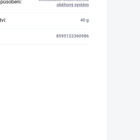
 působení
:
oběhový systém
ví
:
40 g
8595122360986