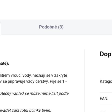
t odstát a scedí se. Nálev se
minut odstát a scedí se. Nálev
ravuje vždy čerstvý. Pije se 1 -
připravuje vždy čerstvý. Pije se
denně. Fotografie bylinky je
2 x denně. Fotografie bylinky 
e ilustrační, skutečný vzhled
pouze ilustrační, skutečný vz
.
s...
Podobné (3)
Dop
natě):
litrem vroucí vody, nechají se v zakryté
se připravuje vždy čerstvý. Pije se 1 -
Katego
kutečný vzhled se může mírně lišit podle
EAN
:
vádět zdravotní účinky bylin.