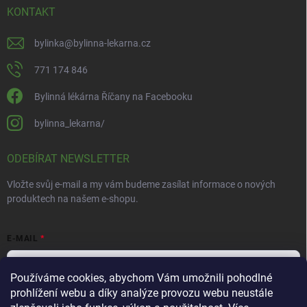
KONTAKT
bylinka
@
bylinna-lekarna.cz
771 174 846
Bylinná lékárna Říčany na Facebooku
bylinna_lekarna/
ODEBÍRAT NEWSLETTER
Vložte svůj e-mail a my vám budeme zasílat informace o nových
produktech na našem e-shopu.
E-MAIL
Používáme cookies, abychom Vám umožnili pohodlné
prohlížení webu a díky analýze provozu webu neustále
Vložením e-mailu souhlasíte s
podmínkami ochrany osobních údajů