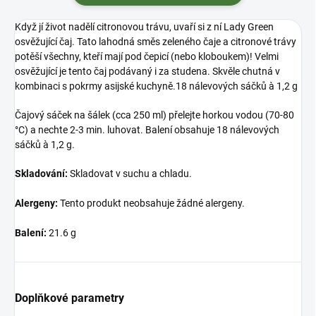
Když jí život nadělí citronovou trávu, uvaří si z ní Lady Green
osvěžující čaj. Tato lahodná směs zeleného čaje a citronové trávy
potěší všechny, kteří mají pod čepicí (nebo kloboukem)! Velmi
osvěžující je tento čaj podávaný i za studena. Skvěle chutná v
kombinaci s pokrmy asijské kuchyně.18 nálevových sáčků à 1,2 g
Čajový sáček na šálek (cca 250 ml) přelejte horkou vodou (70-80
°C) a nechte 2-3 min. luhovat. Balení obsahuje 18 nálevových
sáčků à 1,2 g.
Skladování:
Skladovat v suchu a chladu.
Alergeny:
Tento produkt neobsahuje žádné alergeny.
Balení:
21.6 g
Doplňkové parametry