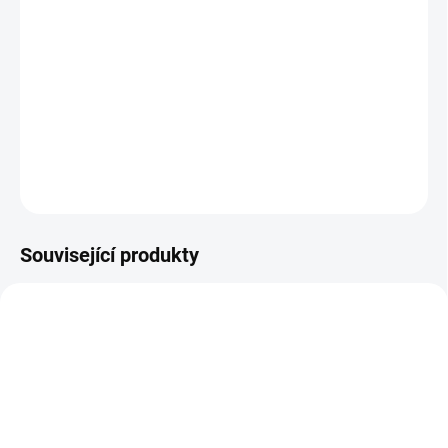
Když jí život nadělí citronovou trávu, uvaří si z ní Lady Green
osvěžující čaj. Tato lahodná směs zeleného čaje a citronové trávy
potěší všechny, kteří mají pod čepicí (nebo kloboukem)! Velmi
osvěžující je tento čaj podávaný i za studena. Skvěle chutná v
kombinaci s pokrmy asijské kuchyně.18 nálevo...
DETAILNÍ INFORMACE
ZEPTAT SE
Související produkty