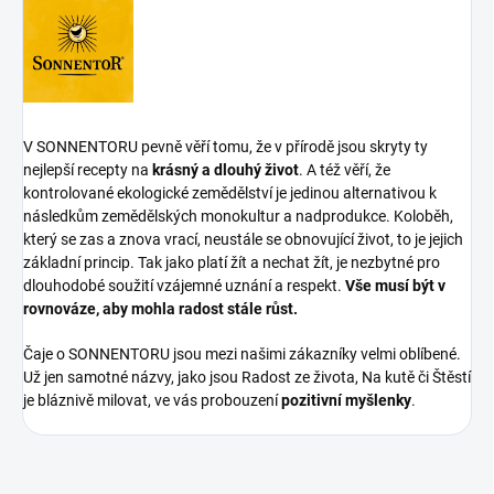
V SONNENTORU pevně věří tomu, že v přírodě jsou skryty ty
nejlepší recepty na
krásný a dlouhý život
. A též věří, že
kontrolované ekologické zemědělství je jedinou alternativou k
následkům zemědělských monokultur a nadprodukce. Koloběh,
který se zas a znova vrací, neustále se obnovující život, to je jejich
základní princip. Tak jako platí žít a nechat žít, je nezbytné pro
dlouhodobé soužití vzájemné uznání a respekt.
Vše musí být v
rovnováze, aby mohla radost stále růst.
Čaje o SONNENTORU jsou mezi našimi zákazníky velmi oblíbené.
Už jen samotné názvy, jako jsou Radost ze života, Na kutě či Štěstí
je bláznivě milovat, ve vás probouzení
pozitivní myšlenky
.