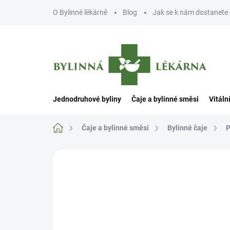
Přejít
O Bylinné lékárně
Blog
Jak se k nám dostanete
na
obsah
Jednodruhové byliny
Čaje a bylinné směsi
Vitáln
Domů
Čaje a bylinné směsi
Bylinné čaje
P
Neohodnoceno
Podrobnosti hodn