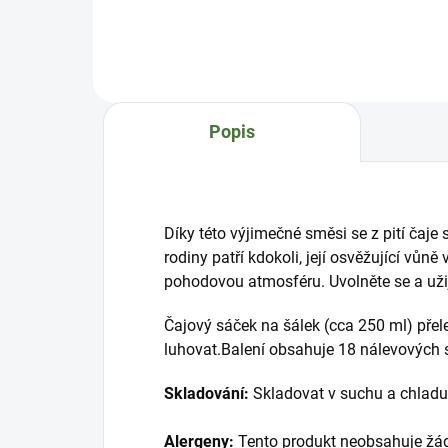
Lan
sáček na šálek (cca 250 ml)
přelejte vroucí vodou a nechte 5-
10 min. luhovat.Balení
obsahuje 18 nálevových sáčků à
1,5 g. Skladování: Skladovat v
suchu a chladu. Alergeny: Tento
Popis
produkt neobsahuje žád...
Díky této výjimečné směsi se z pití čaje 
rodiny patří kdokoli, její osvěžující vůn
pohodovou atmosféru. Uvolněte se a užij
Čajový sáček na šálek (cca 250 ml) přel
luhovat.
Balení obsahuje 18 nálevových s
Skladování:
Skladovat v suchu a chladu
Alergeny:
Tento produkt neobsahuje žád