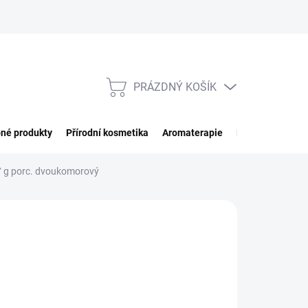
PRÁZDNÝ KOŠÍK
NÁKUPNÍ
KOŠÍK
né produkty
Přírodní kosmetika
Aromaterapie
Potraviny
Imp
7 g porc. dvoukomorový