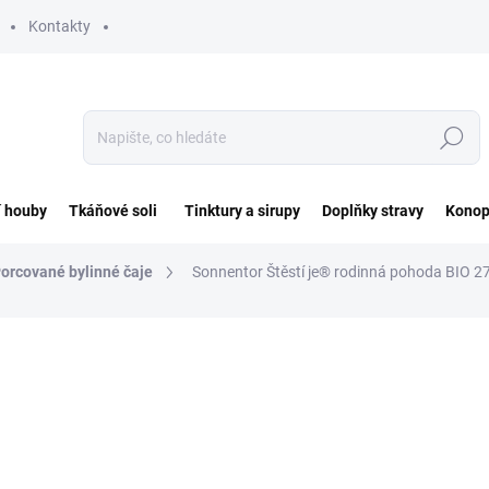
Kontakty
Hledat
í houby
Tkáňové soli
Tinktury a sirupy
Doplňky stravy
Konop
orcované bylinné čaje
Sonnentor Štěstí je® rodinná pohoda BIO 2
ocení
ZNAČKA:
SONNENTOR
109 Kč
Měrná
403,70 Kč / 100 g
cena:
SKLADEM