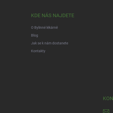
á
p
a
KDE NÁS NAJDETE
t
í
O Bylinné lékárně
Blog
Jak se k nám dostanete
Kontakty
KON