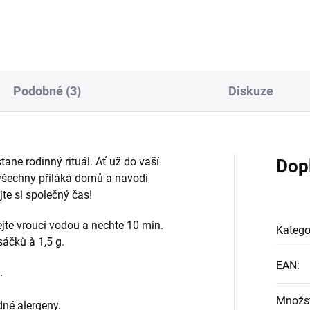
ka Výrobce: Basilur
sílu do žil! Zachutná vám
především s lehkými tvaroho
dezerty a zeleninovými
saláty.Tento čaj dostanete ja
dárek k objednávce nad 1100
Kč.U citlivých osob možnost fo
Podobné (3)
Diskuze
stane rodinný rituál. Ať už do vaší
Dop
ě všechny přiláká domů a navodí
te si společný čas!
ejte vroucí vodou a nechte 10 min.
Katego
áčků à 1,5 g.
EAN
:
.
Množst
né alergeny.