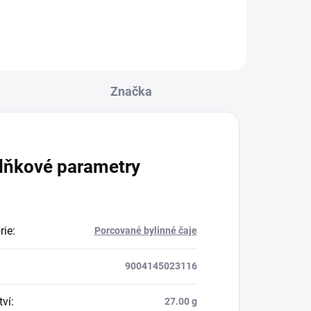
vými
ko
...
Značka
lňkové parametry
rie
:
Porcované bylinné čaje
9004145023116
ví
:
27.00 g