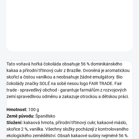
kakaa a přírodní třtinový cukr z Brazílie. Ovoněná je aromatickou
skořicí a čistou vanilkou a neobsahuje žádné emulgátory. Bio
čokolády značky SOLÉ na sobě nesou logo FAIR TRADE.
DETAILNÍ INFORMACE
ZEPTAT SE
Tato voňavá hořká čokoláda obsahuje 56 % dominikánského
kakaa a přírodní třtinový cukr z Brazílie. Ovoněná je aromatickou
skořicí a čistou vanilkou a neobsahuje žádné emulgátory. Bio
čokolády značky SOLÉ na sobě nesou logo FAIR TRADE. Fair
trade - spravedlivý obchod - garantuje farmářům z rozvojových
zemí spravedlivou odměnu a zakazuje otrockou a dětskou práci.
Hmotnost:
100 g
Země původu:
Španělsko
Složení:
kakaová hmota, přírodní třtinový cukr, kakaové máslo,
skořice 2 %, vanilka. Všechny složky pocházejí z kontrolovaného
ekologického zemědělství. Obsah kakaové sušiny nejméně 56 %.