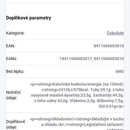
Doplňkové parametry
Kategorie
:
Čokolády
EAN
:
8411066003010
EANs
:
18411066003017, 8411066003010
Bez lepku
:
ANO
<p><strong>Kalorická hodnota/energie (na 100ml):
</strong>2412kJ/579kcal. Tuky:39,1g. z toho
Nutriční
nasycené mastné kyseliny:23,5g. Sacharidy:49,3g.
údaje
:
z toho cukry:42,0g. Vláknina:2,0g. Bílkoviny:7,5g.
Sůl:0,01g</p>
<p><strong>Skladování:</strong>Skladujte v suchu
Doplňkové
a chladu.<br /><strong>Legislativní zařazení:
údaje
: