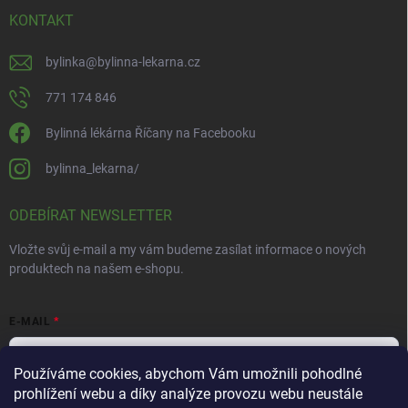
KONTAKT
bylinka
@
bylinna-lekarna.cz
771 174 846
Bylinná lékárna Říčany na Facebooku
bylinna_lekarna/
ODEBÍRAT NEWSLETTER
Vložte svůj e-mail a my vám budeme zasílat informace o nových
produktech na našem e-shopu.
E-MAIL
Používáme cookies, abychom Vám umožnili pohodlné
prohlížení webu a díky analýze provozu webu neustále