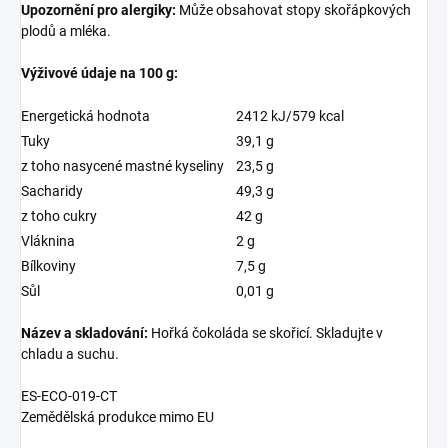
Upozornění pro alergiky:
Může obsahovat stopy skořápkových
plodů a mléka.
Výživové údaje na 100 g:
Energetická hodnota
2412 kJ/579 kcal
Tuky
39,1 g
z toho nasycené mastné kyseliny
23,5 g
Sacharidy
49,3 g
z toho cukry
42 g
Vláknina
2 g
Bílkoviny
7,5 g
Sůl
0,01 g
Název a skladování:
Hořká čokoláda se skořicí. Skladujte v
chladu a suchu.
ES-ECO-019-CT
Zemědělská produkce mimo EU