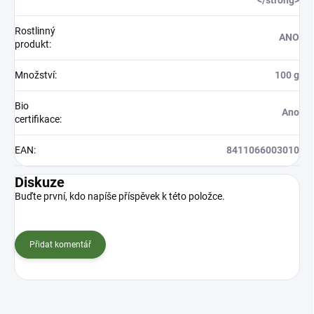
</strong>
Rostlinný
ANO
produkt
:
Množství
:
100 g
Bio
Ano
certifikace
:
EAN
:
8411066003010
Diskuze
Buďte první, kdo napíše příspěvek k této položce.
Přidat komentář