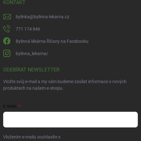
KONTAKT
bylinka
@
bylinna-lekarna.cz
771 174 846
Bylinná lékárna Říčany na Facebooku
bylinna_lekarna/
ODEBÍRAT NEWSLETTER
Vložte svůj e-mail a my vám budeme zasílat informace o nových
produktech na našem e-shopu.
E-MAIL
Vložením e-mailu souhlasíte s
podmínkami ochrany osobních údajů