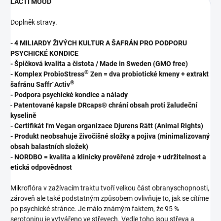
LACTI MOOD
Doplněk stravy.
- 4 MILIARDY ŽIVÝCH KULTUR A ŠAFRÁN PRO PODPORU
PSYCHICKÉ KONDICE
- Špičková kvalita a čistota / Made in Sweden (GMO free)
®
- Komplex ProbioStress
Zen = dva probiotické kmeny + extrakt
®
šafránu Saffr´Activ
- Podpora psychické kondice a nálady
-
Patentované kapsle DRcaps® chrání obsah proti žaludeční
kyselině
- Certifikát I'm Vegan organizace Djurens Rätt (Animal Rights)
- Produkt neobsahuje živočišné složky a pojiva (minimalizovaný
obsah balastních složek)
- NORDBO = kvalita a klinicky prověřené zdroje + udržitelnost a
etická odpovědnost
Mikroflóra v zažívacím traktu tvoří velkou část obranyschopnosti,
zároveň ale také podstatným způsobem ovlivňuje to, jak se cítíme
po psychické stránce. Je málo známým faktem, že 95 %
serotoninu je vytvářeno ve střevech. Vedle toho jsou střeva a