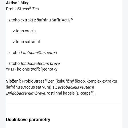
Aktivní látky:
®
ProbioStress
Zen
®
z toho extrakt z šafránu Saffr´Activ
z toho crocin
z toho safranal
z toho
Lactobacillus reuteri
z toho
Bifidobacterium breve
*KTJ - kolonie tvořící jednotky
®
Složení:
ProbioStress
Zen (kukuřičný škrob, komplex extraktu
šafránu (Crocus sativum) s
Lactobacillus reuteri
a
®
Bifidobacterium breve
, rostlinná kapsle (DRcaps
).
Doplňkové parametry