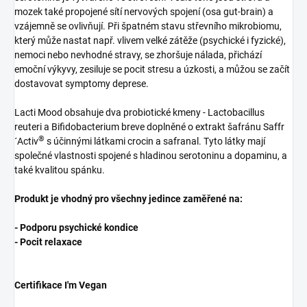
mozek také propojené sítí nervových spojení (osa gut-brain) a
vzájemně se ovlivňují. Při špatném stavu střevního mikrobiomu,
který může nastat např. vlivem velké zátěže (psychické i fyzické),
nemoci nebo nevhodné stravy, se zhoršuje nálada, přichází
emoční výkyvy, zesiluje se pocit stresu a úzkosti, a můžou se začít
dostavovat symptomy deprese.
Lacti Mood obsahuje dva probiotické kmeny - Lactobacillus
reuteri a Bifidobacterium breve doplněné o extrakt šafránu Saffr
®
´Activ
s účinnými látkami crocin a safranal. Tyto látky mají
společné vlastnosti spojené s hladinou serotoninu a dopaminu, a
také kvalitou spánku.
Produkt je vhodný pro všechny jedince zaměřené na:
- Podporu psychické kondice
- Pocit relaxace
Certifikace I'm Vegan