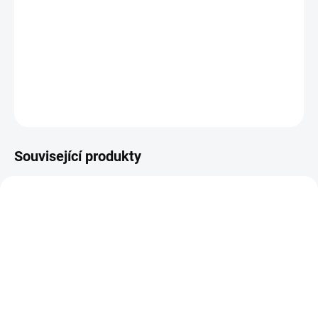
a čistota / Made in Sweden (GMO free)- Komplex ProbioStress®
Zen = dva probiotické kmeny + extrakt šafránu Saffr´Activ®-
Podpora psychické kondice a nálady- Patentované kapsle
DRcaps® chrán...
DETAILNÍ INFORMACE
ZEPTAT SE
Související produkty
SKLADEM DO 3 DNŮ
SKLADEM DO 3 DNŮ