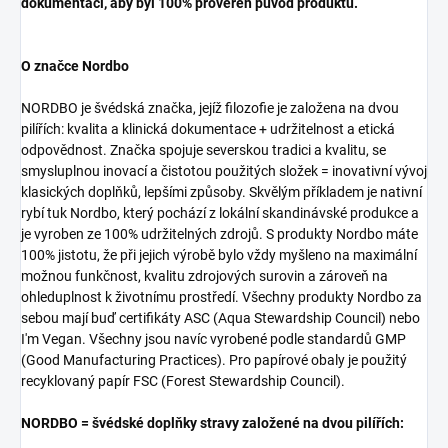
dokumentaci, aby byl 100% prověřen původ produktu.
O značce Nordbo
NORDBO je švédská značka, jejíž filozofie je založena na dvou
pilířích: kvalita a klinická dokumentace + udržitelnost a etická
odpovědnost. Značka spojuje severskou tradici a kvalitu, se
smysluplnou inovací a čistotou použitých složek = inovativní vývoj
klasických doplňků, lepšími způsoby. Skvělým příkladem je nativní
rybí tuk Nordbo, který pochází z lokální skandinávské produkce a
je vyroben ze 100% udržitelných zdrojů.
S produkty Nordbo máte
100% jistotu, že při jejich výrobě bylo vždy myšleno na maximální
možnou funkčnost, kvalitu zdrojových surovin a zároveň na
ohleduplnost k životnímu prostředí. Všechny produkty Nordbo za
sebou mají buď certifikáty ASC (Aqua Stewardship Council) nebo
I'm Vegan. Všechny jsou navíc vyrobené podle standardů GMP
(Good Manufacturing Practices). Pro papírové obaly je použitý
recyklovaný papír FSC (Forest Stewardship Council).
NORDBO = švédské doplňky stravy založené na dvou pilířích: