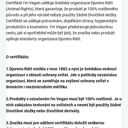
Certifikát I'm Vegan uděluje švédská organizace Djurens Rätt
(Animal Rights), která garantuje, že produkt je 100% rostlinného
původu a při jeho výrobě nebyly použity žádné živočišné složky.
Certifikát se uděluje potravinám, doplňkům stravy, hygienickým
produktům a kosmetice. I'm Vegan představuje jednoduchou
cestu, jak si spotřebitel může být jistý, že značka nebo produkt
splňuje standarty organizace Djurens Rätt.
O certifikátu
1.Djurens Rätt vznikla v roce 1882 a nyní je švédskou vedoucí
organizací v oblasti ochrany zvířat. Jde o politicky nezávislou
organizaci, která se zaměřuje na zvýšení ochrany zvířat v
domácím i mezinárodním měřítku.
2.Produkty s označením I'm Vegan musí být 100% rostlinné. Je u
nich zakázáno testování na zvířatech a nesmí být použity žádné
živočišné složky nebo živočišné deriváty.
3.Značka musí pro udělení certifikátu doložit veškerou