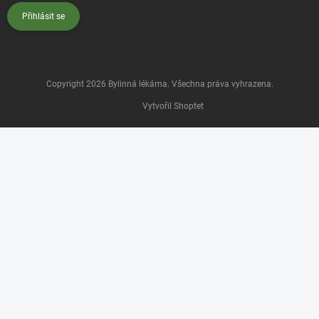
Přihlásit se
Copyright 2026
Bylinná lékárna
. Všechna práva vyhrazena.
Vytvořil Shoptet