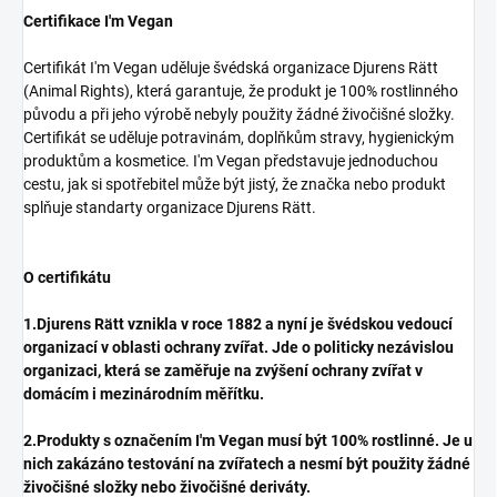
Certifikace I'm Vegan
Certifikát I'm Vegan uděluje švédská organizace Djurens Rätt
(Animal Rights), která garantuje, že produkt je 100% rostlinného
původu a při jeho výrobě nebyly použity žádné živočišné složky.
Certifikát se uděluje potravinám, doplňkům stravy, hygienickým
produktům a kosmetice. I'm Vegan představuje jednoduchou
cestu, jak si spotřebitel může být jistý, že značka nebo produkt
splňuje standarty organizace Djurens Rätt.
O certifikátu
1.Djurens Rätt vznikla v roce 1882 a nyní je švédskou vedoucí
organizací v oblasti ochrany zvířat. Jde o politicky nezávislou
organizaci, která se zaměřuje na zvýšení ochrany zvířat v
domácím i mezinárodním měřítku.
2.Produkty s označením I'm Vegan musí být 100% rostlinné. Je u
nich zakázáno testování na zvířatech a nesmí být použity žádné
živočišné složky nebo živočišné deriváty.