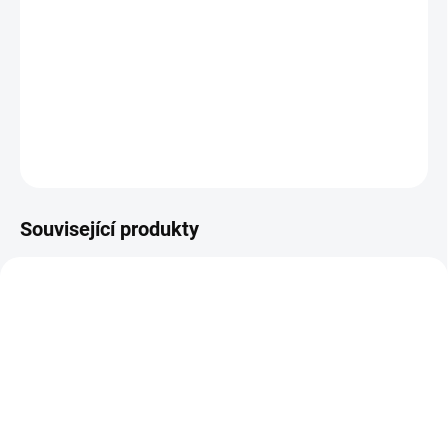
čistota / Made in Sweden (GMO free)- Extrakt z černého bezu
určený speciálně pro děti- Jemná přírodní chuť- 950 mg extraktu
z bezu na denní dávku- Podpora při sezónní zátěži, oxidativní
stres-...
DETAILNÍ INFORMACE
ZEPTAT SE
Související produkty
SKLADEM DO 3 DNŮ
SKLADEM