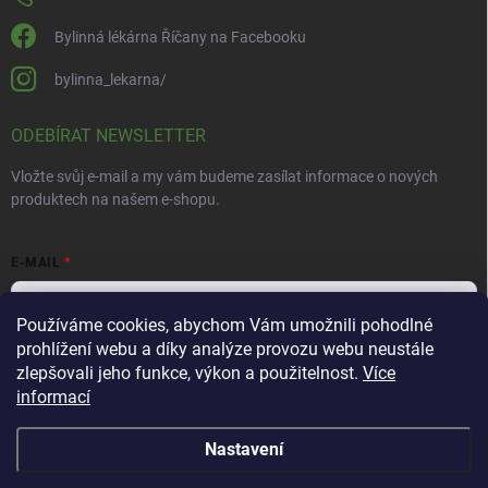
Bylinná lékárna Říčany na Facebooku
bylinna_lekarna/
ODEBÍRAT NEWSLETTER
Vložte svůj e-mail a my vám budeme zasílat informace o nových
produktech na našem e-shopu.
E-MAIL
Používáme cookies, abychom Vám umožnili pohodlné
prohlížení webu a díky analýze provozu webu neustále
Vložením e-mailu souhlasíte s
podmínkami ochrany osobních údajů
zlepšovali jeho funkce, výkon a použitelnost.
Více
informací
Přihlásit se
Nastavení