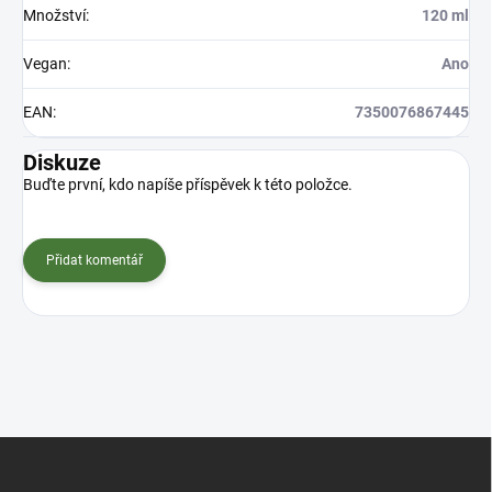
Množství
:
120 ml
Vegan
:
Ano
EAN
:
7350076867445
Diskuze
Buďte první, kdo napíše příspěvek k této položce.
Přidat komentář
Z
á