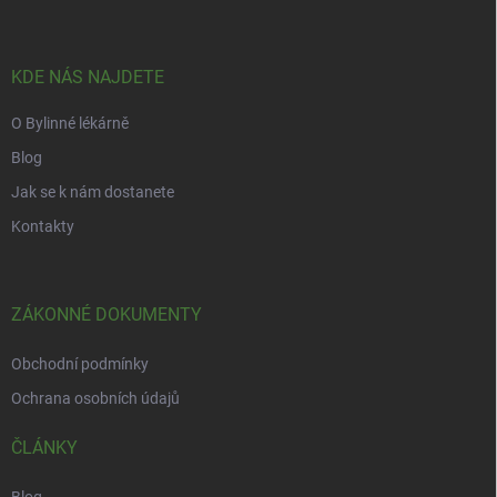
p
a
t
í
KDE NÁS NAJDETE
O Bylinné lékárně
Blog
Jak se k nám dostanete
Kontakty
ZÁKONNÉ DOKUMENTY
Obchodní podmínky
Ochrana osobních údajů
ČLÁNKY
Blog