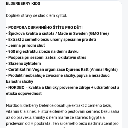
ELDERBERRY KIDS
Doplněk stravy se sladidlem xylitol.
- PODPORA OBRANNÉHO ŠTÍTU PRO DĚTI
- Špičková kvalita a čistota / Made in Sweden (GMO free)
- Extrakt z černého bezu určený speciálně pro děti
- Jemná přírodní chuť
- 950 mg extraktu z bezu na denní dávku
- Podpora při sezónní zátěži, oxidativní stres
- Slazeno xylitolem
- Certifikát I'm Vegan organizace Djurens Rätt (Animal Rights)
- Produkt neobsahuje živočišné složky, pojiva a nežádoucí
balastní složky
- NORDBO = kvalita a klinicky prověřené zdroje + udržitelnost a
etická odpovědnost
Nordbo Elderberry Defence obsahuje extrakt z černého bezu,
vitamín C a zinek. Historie cíleného pěstování černého bezu sahá
až do pravěku, zmínky o něm máme ze starého Egypta a
především od Hippokrata. Ten si černého bezu nadmíru cenil pro