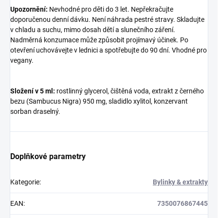
Upozornění:
Nevhodné pro děti do 3 let. Nepřekračujte
doporučenou denní dávku. Není náhrada pestré stravy. Skladujte
v chladu a suchu, mimo dosah dětí a slunečního záření.
Nadměrná konzumace může způsobit projímavý účinek. Po
otevření uchovávejte v lednici a spotřebujte do 90 dní. Vhodné pro
vegany.
Složení v 5 ml:
rostlinný glycerol, čištěná voda, extrakt z černého
bezu (Sambucus Nigra) 950 mg, sladidlo xylitol, konzervant
sorban draselný.
Doplňkové parametry
Kategorie
:
Bylinky & extrakty
EAN
:
7350076867445