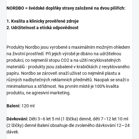
NORDBO = švédské doplňky stravy založené na dvou pilířích:
1. Kvalita a klinicky prověřené zdroje
2. Udržitelnost a etická odpovědnost
Produkty Nordbo jsou vyrobené s maximálním možným ohledem
na životní prostředí. Při jejich výrobě je dbáno na udržitelnou
produkci, co nejmenší stopu CO2 a na užití recyklovatelných
materiálů - produkty jsou zabalené v krabičkách z recyklovaného
papíru. Nordbo se zároveň snaží užívat co nejméně plastu a
různých nadbytečných reklamních předmětů. Naopak se snaží o
minimalismus a střídmost. Na prvním místě je 100% kvalita
produktu, ne agresivní marketing.
Balení:
120 ml
Dávkování:
Děti 3–6 let 5 ml (1 lžička) denně, děti 7–12 let 10 ml
(2 lžičky) denně Balení obsahuje dle zvoleného dávkování 12—24
dávek.