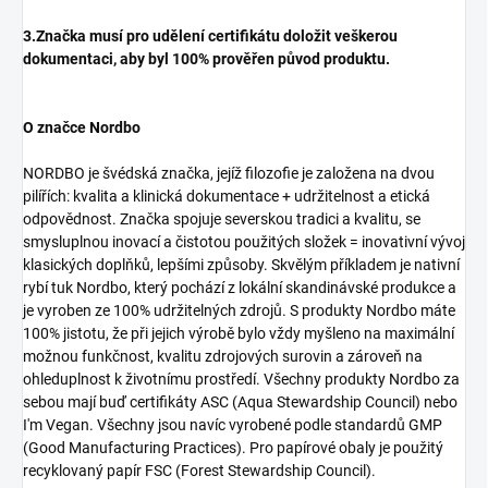
3.Značka musí pro udělení certifikátu doložit veškerou
dokumentaci, aby byl 100% prověřen původ produktu.
O značce Nordbo
NORDBO je švédská značka, jejíž filozofie je založena na dvou
pilířích: kvalita a klinická dokumentace + udržitelnost a etická
odpovědnost. Značka spojuje severskou tradici a kvalitu, se
smysluplnou inovací a čistotou použitých složek = inovativní vývoj
klasických doplňků, lepšími způsoby. Skvělým příkladem je nativní
rybí tuk Nordbo, který pochází z lokální skandinávské produkce a
je vyroben ze 100% udržitelných zdrojů.
S produkty Nordbo máte
100% jistotu, že při jejich výrobě bylo vždy myšleno na maximální
možnou funkčnost, kvalitu zdrojových surovin a zároveň na
ohleduplnost k životnímu prostředí. Všechny produkty Nordbo za
sebou mají buď certifikáty ASC (Aqua Stewardship Council) nebo
I'm Vegan. Všechny jsou navíc vyrobené podle standardů GMP
(Good Manufacturing Practices). Pro papírové obaly je použitý
recyklovaný papír FSC (Forest Stewardship Council).