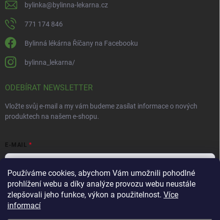
bylinka
@
bylinna-lekarna.cz
771 174 846
Bylinná lékárna Říčany na Facebooku
bylinna_lekarna/
ODEBÍRAT NEWSLETTER
Vložte svůj e-mail a my vám budeme zasílat informace o nových
produktech na našem e-shopu.
E-MAIL
Používáme cookies, abychom Vám umožnili pohodlné
prohlížení webu a díky analýze provozu webu neustále
Vložením e-mailu souhlasíte s
podmínkami ochrany osobních údajů
zlepšovali jeho funkce, výkon a použitelnost.
Více
informací
Přihlásit se