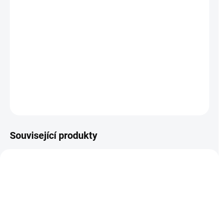
Nechte se unášet citrusovou vůní citronového a grapefruitového
oleje, kterou podtrhuje pryskyřičné aroma cedru. Přírodní síla
éterických olejů pomáhá udržet vaši pokožku vitální, díky
vysokému obsahu kyseliny olejové a linoleové pronikají účinné
látky velmi dobře i do jejích hlubších vrstev. Je vhod...
DETAILNÍ INFORMACE
ZEPTAT SE
Související produkty