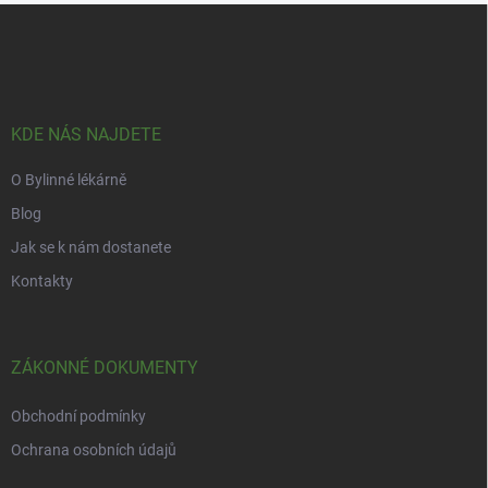
Z
á
p
a
t
í
KDE NÁS NAJDETE
O Bylinné lékárně
Blog
Jak se k nám dostanete
Kontakty
ZÁKONNÉ DOKUMENTY
Obchodní podmínky
Ochrana osobních údajů