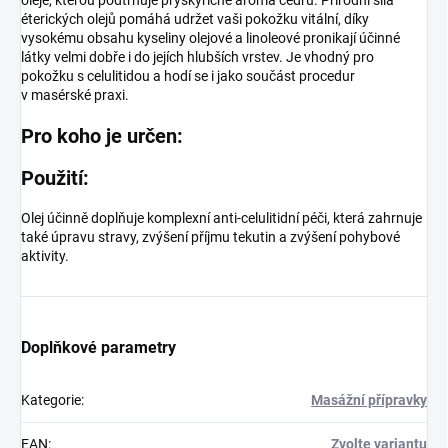
éterických olejů pomáhá udržet vaši pokožku vitální, díky
vysokému obsahu kyseliny olejové a linoleové pronikají účinné
látky velmi dobře i do jejích hlubších vrstev. Je vhodný pro
pokožku s celulitidou a hodí se i jako součást procedur
v masérské praxi.
Pro koho je určen:
Použití:
Olej účinně doplňuje komplexní anti-celulitidní péči, která zahrnuje
také úpravu stravy, zvýšení příjmu tekutin a zvýšení pohybové
aktivity.
Doplňkové parametry
Kategorie
:
Masážní přípravky
EAN
:
Zvolte variantu