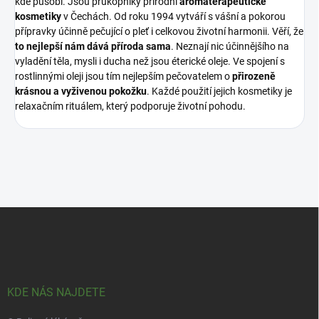
kde působí. Jsou průkopníky přírodní
aromaterapeutické
kosmetiky
v Čechách. Od roku 1994 vytváří s vášní a pokorou
přípravky účinně pečující o pleť i celkovou životní harmonii. Věří, že
to nejlepší nám dává příroda sama
. Neznají nic účinnějšího na
vyladění těla, mysli i ducha než jsou éterické oleje. Ve spojení s
rostlinnými oleji jsou tím nejlepším pečovatelem o
přirozeně
krásnou a vyživenou pokožku
. Každé použití jejich kosmetiky je
relaxačním rituálem, který podporuje životní pohodu.
Z
á
p
a
t
í
KDE NÁS NAJDETE