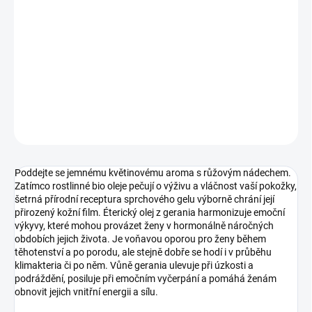
Poddejte se jemnému květinovému aroma s růžovým nádechem.
Zatímco rostlinné bio oleje pečují o výživu a vláčnost vaší pokožky,
šetrná přírodní receptura sprchového gelu výborně chrání její
přirozený kožní film. Éterický olej z gerania harmonizuje emoční
výkyvy, které mohou provázet ženy v hormonálně...
DETAILNÍ INFORMACE
ZEPTAT SE
Poddejte se jemnému květinovému aroma s růžovým nádechem.
Zatímco rostlinné bio oleje pečují o výživu a vláčnost vaší pokožky,
šetrná přírodní receptura sprchového gelu výborně chrání její
přirozený kožní film. Éterický olej z gerania harmonizuje emoční
výkyvy, které mohou provázet ženy v hormonálně náročných
obdobích jejich života. Je voňavou oporou pro ženy během
těhotenství a po porodu, ale stejně dobře se hodí i v průběhu
klimakteria či po něm. Vůně gerania ulevuje při úzkosti a
podráždění, posiluje při emočním vyčerpání a pomáhá ženám
obnovit jejich vnitřní energii a sílu.