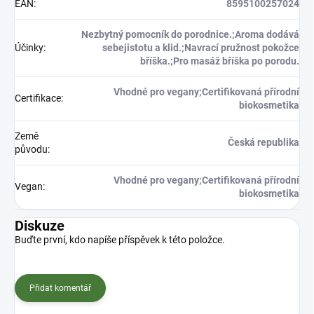
EAN
:
8595100257024
Nezbytný pomocník do porodnice.;Aroma dodává
Účinky
:
sebejistotu a klid.;Navrací pružnost pokožce
bříška.;Pro masáž bříška po porodu.
Vhodné pro vegany;Certifikovaná přírodní
Certifikace
:
biokosmetika
Země
Česká republika
původu
:
Vhodné pro vegany;Certifikovaná přírodní
Vegan
:
biokosmetika
Diskuze
Buďte první, kdo napíše příspěvek k této položce.
Přidat komentář