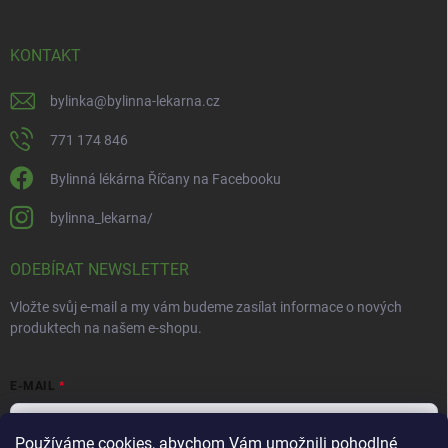
KONTAKT
bylinka
@
bylinna-lekarna.cz
771 174 846
Bylinná lékárna Říčany na Facebooku
bylinna_lekarna/
ODEBÍRAT NEWSLETTER
Vložte svůj e-mail a my vám budeme zasílat informace o nových
produktech na našem e-shopu.
E-MAIL
Používáme cookies, abychom Vám umožnili pohodlné