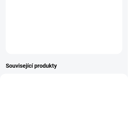
Dopřejte své namáhané pokožce vydatnou revitalizující péči. Po
porodu si ji zaslouží víc než kdy dřív. Vyvážená směs pupalkového
a meruňkového oleje spolu s bambuckým máslem pokožku
regeneruje, do hloubky vyživuje, zvláčňuje a přispívá k obnovení její
přirozené pružnosti. Aroma éterických olejů dodá...
DETAILNÍ INFORMACE
ZEPTAT SE
Související produkty
SKLADEM
SKLADEM DO 5 DNŮ