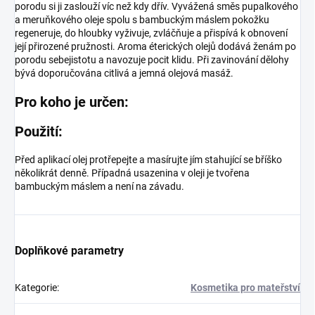
porodu si ji zaslouží víc než kdy dřív. Vyvážená směs pupalkového
a meruňkového oleje spolu s bambuckým máslem pokožku
regeneruje, do hloubky vyživuje, zvláčňuje a přispívá k obnovení
její přirozené pružnosti. Aroma éterických olejů dodává ženám po
porodu sebejistotu a navozuje pocit klidu. Při zavinování dělohy
bývá doporučována citlivá a jemná olejová masáž.
Pro koho je určen:
Použití:
Před aplikací olej protřepejte a masírujte jím stahující se bříško
několikrát denně. Případná usazenina v oleji je tvořena
bambuckým máslem a není na závadu.
Doplňkové parametry
Kategorie
:
Kosmetika pro mateřství