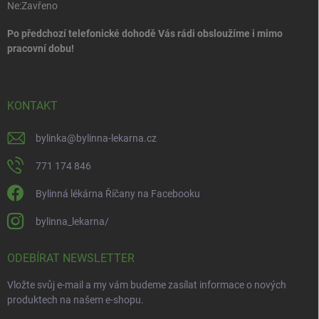
Ne:
Zavřeno
Po předchozí telefonické dohodě Vás rádi obsloužíme i mimo
pracovní dobu!
KONTAKT
bylinka
@
bylinna-lekarna.cz
771 174 846
Bylinná lékárna Říčany na Facebooku
bylinna_lekarna/
ODEBÍRAT NEWSLETTER
Vložte svůj e-mail a my vám budeme zasílat informace o nových
produktech na našem e-shopu.