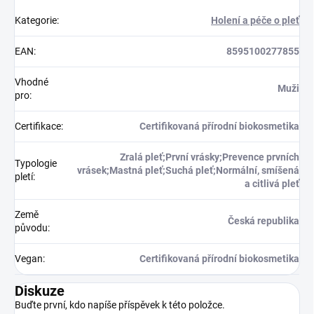
Kategorie
:
Holení a péče o pleť
EAN
:
8595100277855
Vhodné
Muži
pro
:
Certifikace
:
Certifikovaná přírodní biokosmetika
Zralá pleť;První vrásky;Prevence prvních
Typologie
vrásek;Mastná pleť;Suchá pleť;Normální, smíšená
pletí
:
a citlivá pleť
Země
Česká republika
původu
:
Vegan
:
Certifikovaná přírodní biokosmetika
Diskuze
Buďte první, kdo napíše příspěvek k této položce.