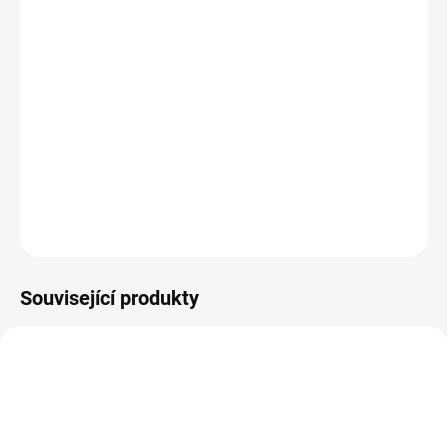
Vše, co potřebujete pro pravidelnou péči o váš obličej v jednom
přípravku. Jemný pěsticí krém obsahuje ceněný arganový olej,
který společně s rakytníkovým olejem, skvalanem a bambuckým
máslem omlazuje a vyživuje svrchní vrstvu pokožky,
makadamiový olej se pak postará o její hloubkovou výživu. Díky
s...
DETAILNÍ INFORMACE
ZEPTAT SE
Související produkty