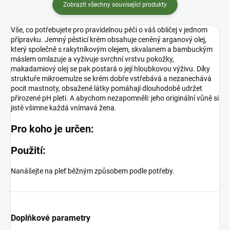
Zobrazit všechny související produkty
Vše, co potřebujete pro pravidelnou péči o váš obličej v jednom
přípravku. Jemný pěsticí krém obsahuje ceněný arganový olej,
který společně s rakytníkovým olejem, skvalanem a bambuckým
máslem omlazuje a vyživuje svrchní vrstvu pokožky,
makadamiový olej se pak postará o její hloubkovou výživu. Díky
struktuře mikroemulze se krém dobře vstřebává a nezanechává
pocit mastnoty, obsažené látky pomáhají dlouhodobě udržet
přirozené pH pleti. A abychom nezapomněli: jeho originální vůně si
jistě všimne každá vnímavá žena.
Pro koho je určen:
Použití:
Nanášejte na pleť běžným způsobem podle potřeby.
Doplňkové parametry