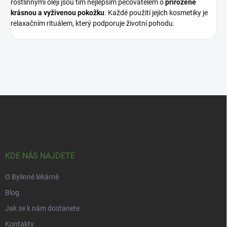
rostlinnými oleji jsou tím nejlepším pečovatelem o
přirozeně
krásnou a vyživenou pokožku
. Každé použití jejich kosmetiky je
relaxačním rituálem, který podporuje životní pohodu.
Z
á
p
a
t
í
KDE NÁS NAJDETE
O Bylinné lékárně
Blog
Jak se k nám dostanete
Kontakty