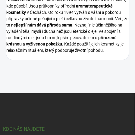
kde působí. Jsou průkopníky přírodní
aromaterapeutické
kosmetiky
v Čechách. Od roku 1994 vytváří s vášní a pokorou
přípravky účinně pečující o pleť i celkovou životní harmonii. Věří, že
to nejlepší nám dává příroda sama
. Neznají nic účinnějšího na
vyladění těla, mysli i ducha než jsou éterické oleje. Ve spojení s
rostlinnými oleji jsou tím nejlepším pečovatelem o
přirozeně
krásnou a vyživenou pokožku
. Každé použití jejich kosmetiky je
relaxačním rituálem, který podporuje životní pohodu.
Z
á
p
a
t
í
KDE NÁS NAJDETE