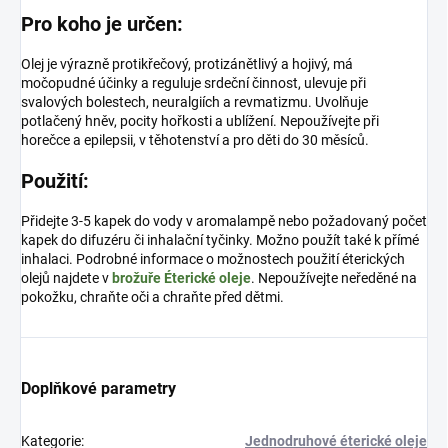
Pro koho je určen:
Olej je výrazně protikřečový, protizánětlivý a hojivý, má
močopudné účinky a reguluje srdeční činnost, ulevuje při
svalových bolestech, neuralgiích a revmatizmu. Uvolňuje
potlačený hněv, pocity hořkosti a ublížení. Nepoužívejte při
horečce a epilepsii, v těhotenství a pro děti do 30 měsíců.
Použití:
Přidejte 3-5 kapek do vody v aromalampě nebo požadovaný počet
kapek do difuzéru či inhalační tyčinky. Možno použít také k přímé
inhalaci. Podrobné informace o možnostech použití éterických
olejů najdete v
brožuře Éterické oleje
. Nepoužívejte neředěné na
pokožku, chraňte oči a chraňte před dětmi.
Doplňkové parametry
Kategorie
:
Jednodruhové éterické oleje