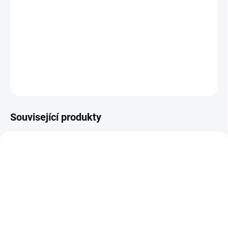
Sladce bylinná, mírně kafrovitá vůně. Pro koho je určen: Olej je
výrazně protikřečový, protizánětlivý a hojivý, má močopudné
účinky a reguluje srdeční činnost, ulevuje při svalových bolestech,
neuralgiích a revmatizmu. Uvolňuje potlačený hněv, pocity
hořkosti a ublížení. Nepoužívejte při horečce a e...
DETAILNÍ INFORMACE
ZEPTAT SE
Související produkty
SKLADEM DO 5 DNŮ
SKLADEM