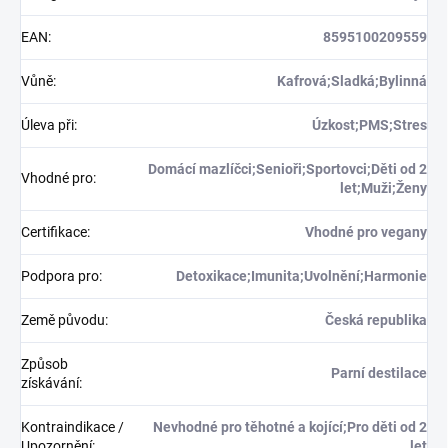
EAN
:
8595100209559
Vůně
:
Kafrová;Sladká;Bylinná
Úleva při
:
Úzkost;PMS;Stres
Domácí mazlíčci;Senioři;Sportovci;Děti od 2
Vhodné pro
:
let;Muži;Ženy
Certifikace
:
Vhodné pro vegany
Podpora pro
:
Detoxikace;Imunita;Uvolnění;Harmonie
Země původu
:
Česká republika
Způsob
Parní destilace
získávání
:
Kontraindikace /
Nevhodné pro těhotné a kojící;Pro děti od 2
Upozornění
:
let