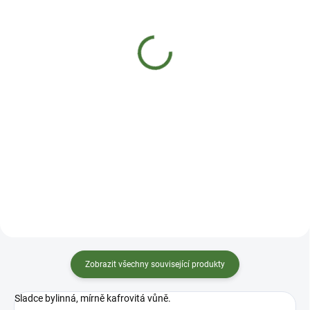
Nobilis Tilia Směs
Nobilis Tilia Směs
éterických olejů
éterických olejů Druhý
Těhotenská
dech
329 Kč
299 Kč
Detail
Detail
Ovocno květinové tóny této směsi
Kořenitá kafrová vůně s
éterických olejů s růžovým
balzámovo jehličnatým tónem
nádechem voní lehce a vzdušně.
posiluje dýchací systém a ulevuje
Pro koho je určen: Oslovuje
při nachlazení, chřipce a
hluboké niterné pocity, které
zahlenění. Pro koho je určen:
těhotenství provázejí. Podporuje
Podporuje vykašlávání a celkově
ženu, aby se připravila na porod
zpříjemňuje dýchání. Na
bez obav, a provádí jí změnou
psychické úrovni pomáhá
vnímavě, radostně
zpracovávat nové zážitky,
a sebevědomě. Dodává
posiluje sebedůvěru a dodává
sebedůvěru a opt...
optimismus. Posiluje př...
Zobrazit všechny související produkty
Sladce bylinná, mírně kafrovitá vůně.