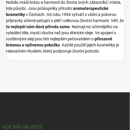
Nobilis vnáší krásu a harmonii do života svých zákazníků i místa,
kde působí. Jsou průkopníky přírodní
aromaterapeutické
kosmetiky
v Čechách. Od roku 1994 vytváří s vášní a pokorou
přípravky účinně pečující o pleť i celkovou životní harmonii. Věří, že
to nejlepší nám dává příroda sama
. Neznají nic účinnějšího na
vyladění těla, mysli i ducha než jsou éterické oleje. Ve spojení s
rostlinnými oleji jsou tím nejlepším pečovatelem o
přirozeně
krásnou a vyživenou pokožku
. Každé použití jejich kosmetiky je
relaxačním rituálem, který podporuje životní pohodu.
Z
á
p
a
t
í
KDE NÁS NAJDETE