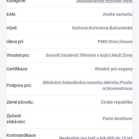
Kategorie
:
Jednodruhové éterické oleje
EAN
:
Zvolte variantu
Vůně
:
Kafrová;Kořeněná;Balzamická
Úleva při
:
PMS;Stres;Únava
Vhodné pro
:
Senioři;Studenti;Těhotné a kojící;Muži;Ženy
Certifikace
:
Vhodné pro vegany
Zklidnění;Sebedůvěra;Imunita;Aktivita;Posíle
Podpora pro
:
ní;Koncentrace
Země původu
:
Česká republika
Způsob
Parní destilace
získávání
:
Kontraindikace
Nevhodné pro tvář a krk dětí do 10 let