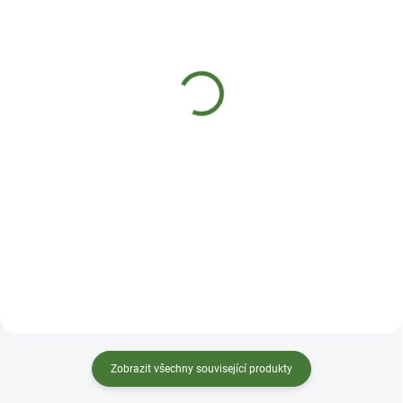
SKLADEM
SKLADEM
Nobilis Tilia Směs
Nobilis Tilia Směs
éterických olejů
éterických olejů Tantra
Meditace
309 Kč
289 Kč
Detail
Detail
Sladké květinovo-ovocné tóny
této směsi prohlubují prožitek z
Dřevitá kořenitá vůně s ovocnými
erotické a tantrické masáže a
podtóny směsi éterických olejů
mají smyslnou exotickou vůni.
pomáhá očišťovat a otevírá nové
Pro koho je určen: Zavede vás
možnosti vnímání. Pro koho je
hluboko k vašim pocitům a
určen: Každý rok v našem životě
umocní spojení se sebou samým
je možné vnímat jako zásadní či
i s druhými na tělesné i duševní
mimořádný, ať už se rozhodneme
úrovni. Zmírňuje únavu a napětí a
ho vnímat na osobní,
postupně uvolňuje celé tě...
společenské, světové, planetární
nebo duchovní úrovni a mů...
Zobrazit všechny související produkty