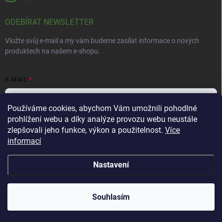
ODEBÍRAT NEWSLETTER
Vložte svůj e-mail a my vám budeme zasílat informace o nových
produktech na našem e-shopu.
E-MAIL
Používáme cookies, abychom Vám umožnili pohodlné
prohlížení webu a díky analýze provozu webu neustále
Vložením e-mailu souhlasíte s
podmínkami ochrany osobních údajů
zlepšovali jeho funkce, výkon a použitelnost.
Více
informací
Přihlásit se
Nastavení
Copyright 2026
Bylinná lékárna
. Všechna práva vyhrazena.
Souhlasím
Vytvořil Shoptet