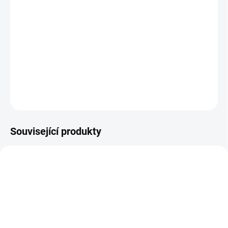
Kořenitá, lehce balzámová vůně s ovocnými a kafrovými podtóny.
Pro koho je určen: Pomáhá při pomalém zažívání (nadýmání,
nevolnost, zažívací bolesti, pálení žáhy, nechutenství) a špatné
funkci střev (syndrom podrážděného tračníku, průjem), působí
proti únavě, nervovému vyčerpání a napomáhá soustředě...
DETAILNÍ INFORMACE
ZEPTAT SE
Související produkty