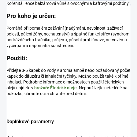
Kořenitá, lehce balzámová vůně s ovocnými a kafrovými podtóny.
Pro koho je určen:
Pomáhá při pomalém zažívání (nadýmání, nevolnost, zažívací
bolesti, pálení žáhy, nechutenství) a špatné funkci střev (syndrom
podrážděného tračníku, průjem), působí proti únavě, nervovému
vyčerpání a napomáhá soustředění.
Použití:
Přidejte 3-5 kapek do vody v aromalampě nebo požadovaný počet
kapek do difuzéru či inhalační tyčinky. Možno použít také k přímé
inhalaci. Podrobné informace o možnostech použití éterických
olejů najdete v
brožuře Éterické oleje
. Nepoužívejte neředěné na
pokožku, chraňte oči a chraňte před dětmi.
Doplňkové parametry