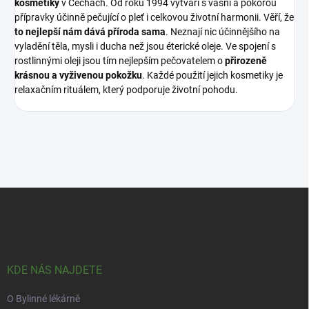
kosmetiky
v Čechách. Od roku 1994 vytváří s vášní a pokorou
přípravky účinně pečující o pleť i celkovou životní harmonii. Věří, že
to nejlepší nám dává příroda sama
. Neznají nic účinnějšího na
vyladění těla, mysli i ducha než jsou éterické oleje. Ve spojení s
rostlinnými oleji jsou tím nejlepším pečovatelem o
přirozeně
krásnou a vyživenou pokožku
. Každé použití jejich kosmetiky je
relaxačním rituálem, který podporuje životní pohodu.
Z
á
p
a
t
í
KDE NÁS NAJDETE
O Bylinné lékárně