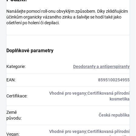
Nanášejte pomocí roll-onu obvyklým způsobem. Díky zklidňujícím
účinkům organicky vázaného zinku a šalvěje se hodí také jako
ošetření po holení či depilaci.
Doplňkové parametry
Kategorie
:
Deodoranty a antiperspiranty
EAN
:
8595100254955
Vhodné pro vegany;Certifikovaná přírodní
Certifikace
:
kosmetika
Země
Česká republika
původu
:
Vhodné pro vegany;Certifikovaná přírodní
Vegan
: