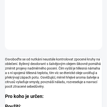
Osvoboďte se od nutkání neustále kontrolovat zpocené kruhy na
oblečení. Bylinný deodorant s šalvějovým olejem šikovně pomáhá
zmírnit projevy nadměrného pocení. Čím vyšší je tělesná námaha
a s ní spojená tělesná teplota, tím víc se éterické oleje uvolňují a
překrývají zápach potu. Osvěžující, mírně h...
DETAILNÍ INFORMACE
ZEPTAT SE
Osvoboďte se od nutkání neustále kontrolovat zpocené kruhy na
oblečení. Bylinný deodorant s šalvějovým olejem šikovně pomáhá
zmírnit projevy nadměrného pocení. Čím vyšší je tělesná námaha
a s ní spojená tělesná teplota, tím víc se éterické oleje uvolňují a
překrývají zápach potu. Osvěžující, mírně hřejivé aroma šalvěje a
citrusů vylaďuje smysly, povznáší náladu, rozveseluje a navrací
pocit ztracené sebedůvěry.
Pro koho je určen:
Použití: