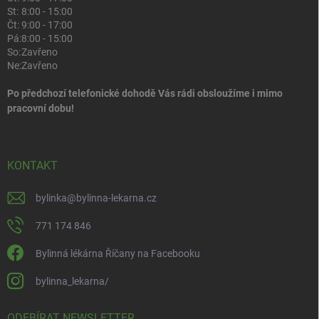
St:
8:00 - 15:00
Čt:
9:00 - 17:00
Pá:
8:00 - 15:00
So:
Zavřeno
Ne:
Zavřeno
Po předchozí telefonické dohodě Vás rádi obsloužíme i mimo
pracovní dobu!
KONTAKT
bylinka
@
bylinna-lekarna.cz
771 174 846
Bylinná lékárna Říčany na Facebooku
bylinna_lekarna/
ODEBÍRAT NEWSLETTER