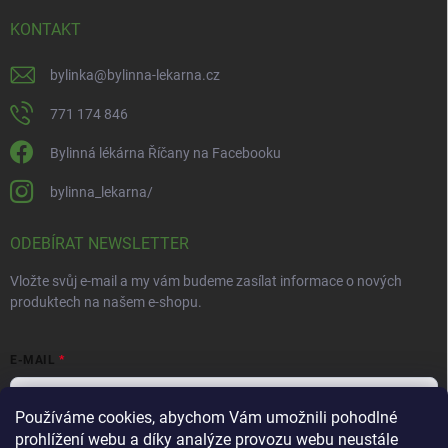
KONTAKT
bylinka
@
bylinna-lekarna.cz
771 174 846
Bylinná lékárna Říčany na Facebooku
bylinna_lekarna/
ODEBÍRAT NEWSLETTER
Vložte svůj e-mail a my vám budeme zasílat informace o nových
produktech na našem e-shopu.
E-MAIL
Používáme cookies, abychom Vám umožnili pohodlné
prohlížení webu a díky analýze provozu webu neustále