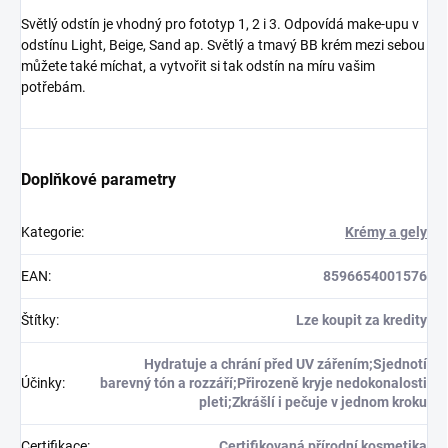
Světlý odstín je vhodný pro fototyp 1, 2 i 3. Odpovídá make-upu v
odstínu Light, Beige, Sand ap. Světlý a tmavý BB krém mezi sebou
můžete také míchat, a vytvořit si tak odstín na míru vašim
potřebám.
Doplňkové parametry
Kategorie
:
Krémy a gely
EAN
:
8596654001576
Štítky
:
Lze koupit za kredity
Hydratuje a chrání před UV zářením;Sjednotí
Účinky
:
barevný tón a rozzáří;Přirozeně kryje nedokonalosti
pleti;Zkrášlí i pečuje v jednom kroku
Certifikace
:
Certifikovaná přírodní kosmetika