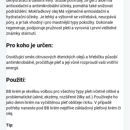
dehydratací a dalšími vlivy. Studie potvrdily, že gel z aloe má
antioxidační a antimikrobiální účinky, pomáhá také snižovat
podráždění. Mokřadkový olej Má výjimečné antioxidační a
hydratační účinky. Je lehký a výborně se vstřebává, neucpává
póry, a je tak vhodný i pro mastnější typy pokožky. Dokonale
regeneruje, podporuje pružnost pleti a vyrovná i první viditelné
známky stárnutí.
Pro koho je určen:
Osvěžující směs citrusových éterických olejů a hřebíčku působí
antimikrobiálně, pročišťuje pleť a její vůně rozproudí vaši vnitřní
energii.
Použití:
BB krém je skvělou volbou pro všechny typy pleti včetně citlivé a
problematické (akné, ekzémy, rozšířené žilky ad.) Používejte ho
jako denní krém na vyčištěnou pleť obličeje i krku. V případě
potřeby naneste pod BB krém nejdříve základový pleťový krém či
olej.
Tip: