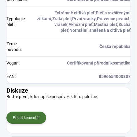
Extrémně citlivá pleť;Pleť s rozšířenými
Typologie
žilkami;Zralá pleť;První vrásky;Prevence prvních
pletí
:
vrásek;Aknózní pleť;Mastná pleť;Suchá
pleť;Normální, smíšená a citlivá pleť
Země
Česká republika
původu
:
Vegan
:
Certifikovaná přírodní kosmetika
EAN
:
8596654000807
Diskuze
Buďte první, kdo napíše příspěvek k této položce.
Přidat komentář