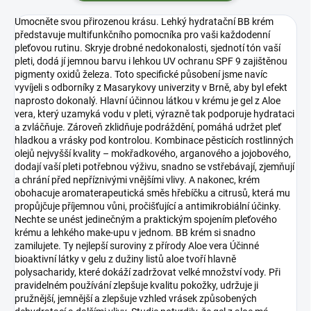
Umocněte svou přirozenou krásu. Lehký hydratační BB krém
představuje multifunkčního pomocníka pro vaši každodenní
pleťovou rutinu. Skryje drobné nedokonalosti, sjednotí tón vaší
pleti, dodá jí jemnou barvu i lehkou UV ochranu SPF 9 zajištěnou
pigmenty oxidů železa. Toto specifické působení jsme navíc
vyvíjeli s odborníky z Masarykovy univerzity v Brně, aby byl efekt
naprosto dokonalý. Hlavní účinnou látkou v krému je gel z Aloe
vera, který uzamyká vodu v pleti, výrazně tak podporuje hydrataci
a zvláčňuje. Zároveň zklidňuje podráždění, pomáhá udržet pleť
hladkou a vrásky pod kontrolou. Kombinace pěsticích rostlinných
olejů nejvyšší kvality – mokřadkového, arganového a jojobového,
dodají vaší pleti potřebnou výživu, snadno se vstřebávají, zjemňují
a chrání před nepříznivými vnějšími vlivy. A nakonec, krém
obohacuje aromaterapeutická směs hřebíčku a citrusů, která mu
propůjčuje příjemnou vůni, pročišťující a antimikrobiální účinky.
Nechte se unést jedinečným a praktickým spojením pleťového
krému a lehkého make-upu v jednom. BB krém si snadno
zamilujete. Ty nejlepší suroviny z přírody Aloe vera Účinné
bioaktivní látky v gelu z dužiny listů aloe tvoří hlavně
polysacharidy, které dokáží zadržovat velké množství vody. Při
pravidelném používání zlepšuje kvalitu pokožky, udržuje ji
pružnější, jemnější a zlepšuje vzhled vrásek způsobených