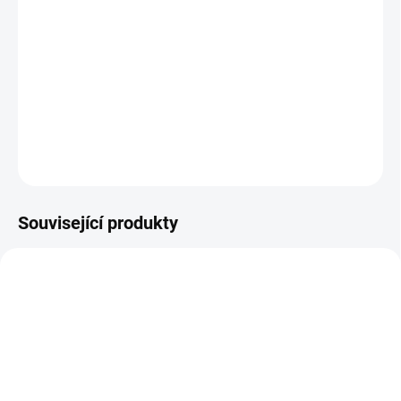
Umocněte svou přirozenou krásu. Lehký hydratační BB krém
představuje multifunkčního pomocníka pro vaši každodenní
pleťovou rutinu. Skryje drobné nedokonalosti, sjednotí tón vaší
pleti, dodá jí jemnou barvu i lehkou UV ochranu SPF 9 zajištěnou
pigmenty oxidů železa. Toto specifické působení jsme naví...
DETAILNÍ INFORMACE
ZEPTAT SE
Související produkty