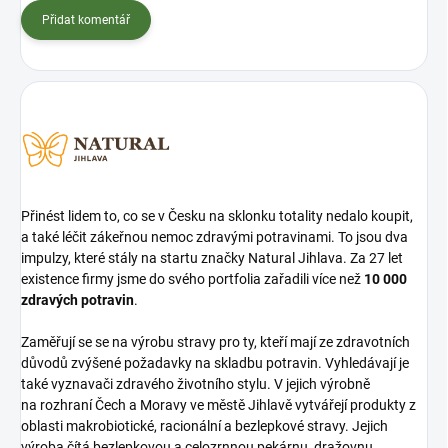
Přidat komentář
Přinést lidem to, co se v Česku na sklonku totality nedalo koupit,
a také léčit zákeřnou nemoc zdravými potravinami. To jsou dva
impulzy, které stály na startu značky Natural Jihlava. Za 27 let
existence firmy jsme do svého portfolia zařadili více než
10 000
zdravých potravin
.
Zaměřují se se na výrobu stravy pro ty, kteří mají ze zdravotních
důvodů zvýšené požadavky na skladbu potravin. Vyhledávají je
také vyznavači zdravého životního stylu. V jejich výrobně
na rozhraní Čech a Moravy ve městě Jihlavě vytvářejí produkty z
oblasti makrobiotické, racionální a bezlepkové stravy. Jejich
výroba čítá bezlepkovou a celozrnnou pekárnu, dražovnu,