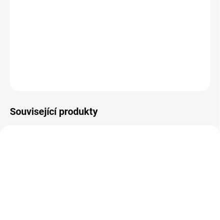
přírodních minerálních látek. Sůl pochází z dokonale čistého
prostředí a je vhodná pro veškeré využití v kuchyni i pro péči o tělo.
Složení: Himalájská sůl růžová jemná. Výživové hodnoty:
Energetická hodnota Tuky z toho nasycené mastné ...
DETAILNÍ INFORMACE
ZEPTAT SE
Související produkty
SKLADEM
SKLADEM