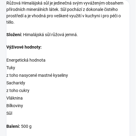
Růžová Himalájská sůl je jedinečná svým vyváženým obsahem
přírodních minerálních látek. Sůl pochází z dokonale čistého
prostředí a je vhodná pro veškeré využití v kuchyni i pro péči o
tělo.
Složení:
Himalájská sůl růžová jemná.
Výživové hodnoty:
Energetická hodnota
Tuky
z toho nasycené mastné kyseliny
Sacharidy
z toho cukry
Vláknina
Bílkoviny
Sůl
Balení:
500 g