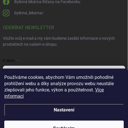
Bylinná lékárna Říčany na Facebooku
bylinna_lekarna/
ODEBÍRAT NEWSLETTER
Vložte svůj e-mail a my vám budeme zasílat informace o nových
produktech na našem e-shopu.
E-MAIL
Používáme cookies, abychom Vám umožnili pohodlné
prohlížení webu a díky analýze provozu webu neustále
Vložením e-mailu souhlasíte s
podmínkami ochrany osobních údajů
zlepšovali jeho funkce, výkon a použitelnost.
Více
informací
Přihlásit se
Nastavení
Copyright 2026
Bylinná lékárna
. Všechna práva vyhrazena.