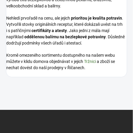
velkoobchodní sklad a balírny.
Nehledí prvořadě na cenu, ale jejich
prioritou je kvalita potravin
.
Vytvořili stovky originálních receptur, které dokázali uvést na trh
i s patřičnými
certifikáty a atesty
. Jako jedni z mála mají
například
oddělenou balírnu na bezlepkové potraviny
. Důsledně
dodržují podmínky všech úřadů i atestací.
Kromě omezeného sortimentu dostupného na našem webu
můžete v klidu domova objednávat v jejich
Tržnici
a zboží se
nechat dovést do naší prodejny v Říčanech.
Z
á
p
a