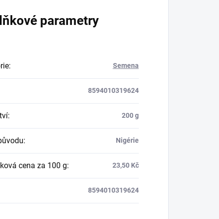
lňkové parametry
rie
:
Semena
8594010319624
ví
:
200 g
původu
:
Nigérie
ková cena za 100 g
:
23,50 Kč
8594010319624