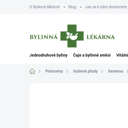
Přejít
O Bylinné lékárně
Blog
Jak se k nám dostanete
na
obsah
Jednodruhové byliny
Čaje a bylinné směsi
Vitáln
Domů
Potraviny
Sušené plody
Semena
Neohodnoceno
Podrobnosti hodn