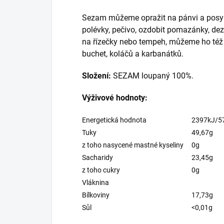
Sezam můžeme opražit na pánvi a posypat
polévky, pečivo, ozdobit pomazánky, dezer
na řízečky nebo tempeh, můžeme ho též v
buchet, koláčů a karbanátků.
Složení:
SEZAM loupaný 100%.
Výživové hodnoty:
Energetická hodnota
2397kJ/5
Tuky
49,67g
z toho nasycené mastné kyseliny
0g
Sacharidy
23,45g
z toho cukry
0g
Vláknina
Bílkoviny
17,73g
Sůl
<0,01g