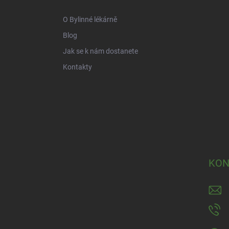
t
í
O Bylinné lékárně
Blog
Jak se k nám dostanete
Kontakty
KON