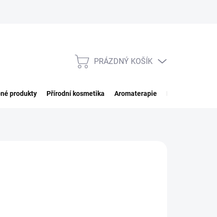
PRÁZDNÝ KOŠÍK
NÁKUPNÍ
KOŠÍK
né produkty
Přírodní kosmetika
Aromaterapie
Potraviny
Imp