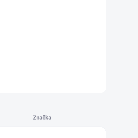
Přidat do košíku
i a posypat s ním saláty, uvařené hlavní jídlo,
zánky, dezerty, kuličky, krémy, použít do těstíček
me ho též vařit s obilovinami, použít do pečiva,
. Složení: SEZAM loupaný 100%. Výživo...
ZEPTAT SE
Značka