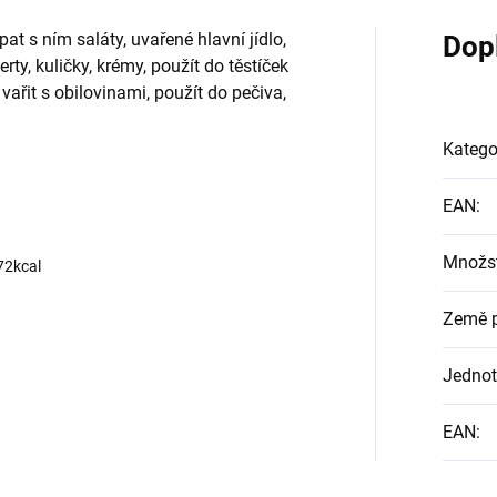
 s ním saláty, uvařené hlavní jídlo,
Dop
ty, kuličky, krémy, použít do těstíček
ařit s obilovinami, použít do pečiva,
Katego
EAN
:
Množst
72kcal
Země 
Jednot
EAN
: