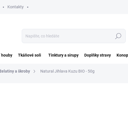
Kontakty
Hledat
í houby
Tkáňové soli
Tinktury a sirupy
Doplňky stravy
Konop
želatiny a škroby
Natural Jihlava Kuzu BIO - 50g
ocení
ZNAČKA:
NATURAL JIHLAVA
116 Kč
Měrná
232 Kč / 100 g
cena:
SKLADEM