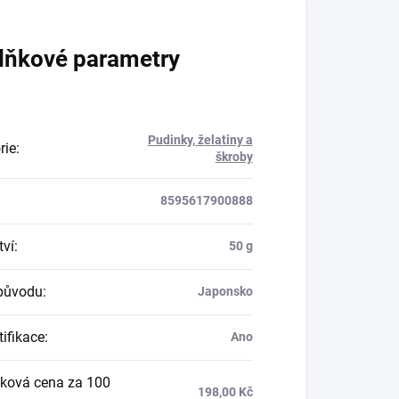
lňkové parametry
Pudinky, želatiny a
rie
:
škroby
8595617900888
ví
:
50 g
původu
:
Japonsko
tifikace
:
Ano
ková cena za 100
198,00 Kč