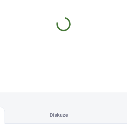
−
+
Kuzu se získává z kořene ros
pochází z Japonska. Použijt
unikátní hladkou konzistenci
rozdrťte asi 1–2 lžičky kuzu,
polé...
DETAILNÍ INFORMACE
Diskuze