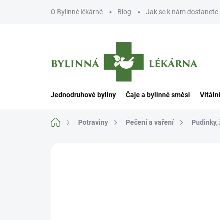
Přejít
O Bylinné lékárně
Blog
Jak se k nám dostanete
na
obsah
Jednodruhové byliny
Čaje a bylinné směsi
Vitáln
Domů
Potraviny
Pečení a vaření
Pudinky, 
Neohodnoceno
Podrobnosti hodn