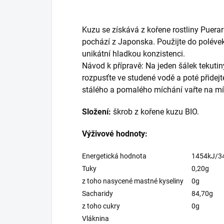
Kuzu se získává z kořene rostliny Puerar
pochází z Japonska. Použijte do poléve
unikátní hladkou konzistenci.
Návod k přípravě: Na jeden šálek tekutin
rozpusťte ve studené vodě a poté přidej
stálého a pomalého míchání vařte na m
Složení:
škrob z kořene kuzu BIO.
Výživové hodnoty:
Energetická hodnota
1454kJ/3
Tuky
0,20g
z toho nasycené mastné kyseliny
0g
Sacharidy
84,70g
z toho cukry
0g
Vláknina