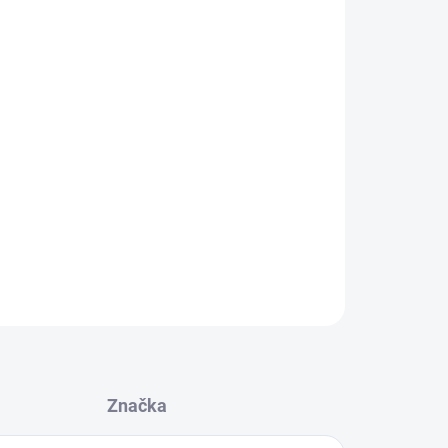
Přidat do košíku
tliny Pueraria lobata – vinný keř, který původem
e do polévek, omáček a pudinků, jimž dodává
. Návod k přípravě: Na jeden šálek tekutiny
 rozpusťte ve studené vodě a poté přidejte do
ZEPTAT SE
Značka