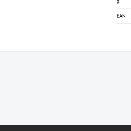
g
:
EAN
: