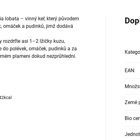
ia lobata – vinný keř, který původem
Dop
k, omáček a pudinků, jimž dodává
y rozdrťte asi 1–2 lžičky kuzu,
te do polévek, omáček, pudinků a za
Katego
írném plameni dokud nezprůhlední.
EAN
:
Množst
42kcal
Země 
Bio cer
Jednot