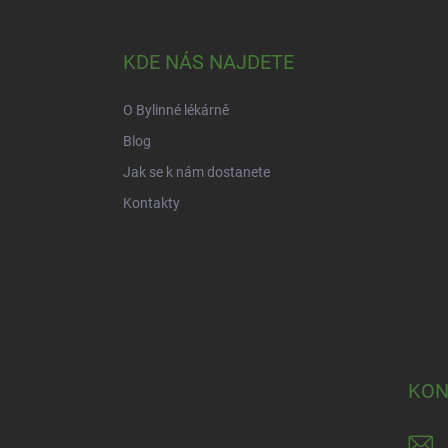
á
p
a
KDE NÁS NAJDETE
t
í
O Bylinné lékárně
Blog
Jak se k nám dostanete
Kontakty
KON