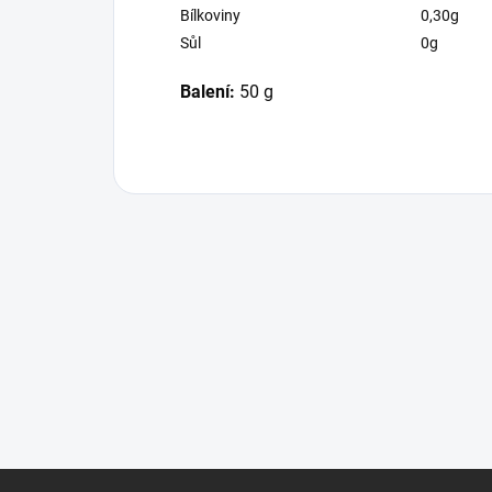
Bílkoviny
0,30g
Sůl
0g
Balení:
50 g
Z