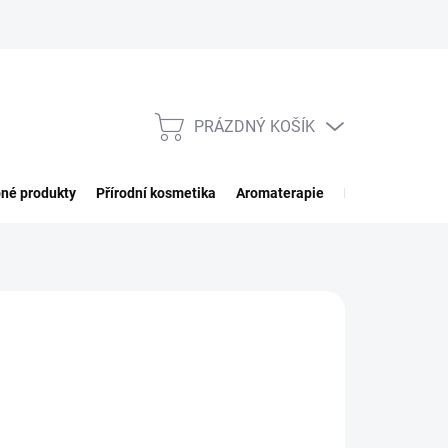
PRÁZDNÝ KOŠÍK
NÁKUPNÍ
KOŠÍK
né produkty
Přírodní kosmetika
Aromaterapie
Potraviny
Imp