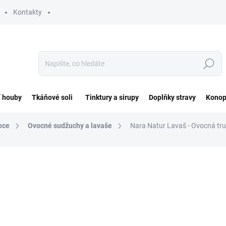
Kontakty
Hledat
í houby
Tkáňové soli
Tinktury a sirupy
Doplňky stravy
Konop
oce
Ovocné sudžuchy a lavaše
Nara Natur Lavaš - Ovocná trub
ocení
ZNAČKA:
NARA NATUR
112 Kč
Měrná
80 Kč / 100 g
cena:
SKLADEM