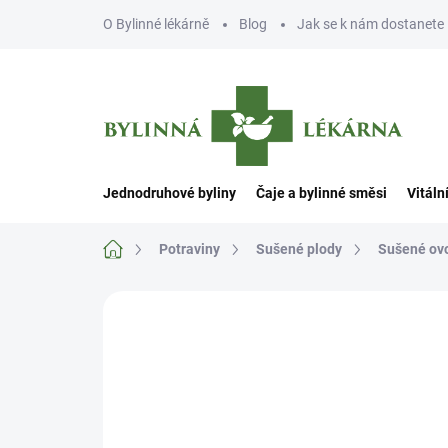
Přejít
O Bylinné lékárně
Blog
Jak se k nám dostanete
na
obsah
Jednodruhové byliny
Čaje a bylinné směsi
Vitáln
Domů
Potraviny
Sušené plody
Sušené ov
Neohodnoceno
Podrobnosti hodn