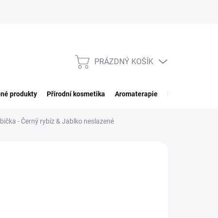
PRÁZDNÝ KOŠÍK
NÁKUPNÍ
KOŠÍK
né produkty
Přírodní kosmetika
Aromaterapie
Potraviny
Imp
ička - Černý rybíz & Jablko neslazené