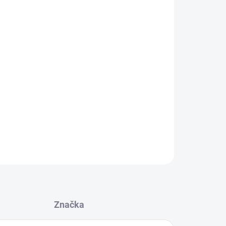
Přidat do košíku
ná nejen dětem, ale i dospělým. Ovocné
 jsou vyrobeny z čerstvého ovoce.Příchutě:
vý, meruňkový, hruškový, jahodový, malinový,
íkový a banánový.Vyrobeno ze 100% přírodních
ZEPTAT SE
Značka