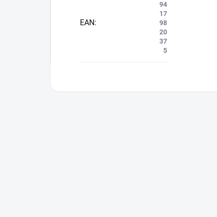
94
17
EAN
:
98
20
37
5
Buďte první, kdo napíše příspěvek k této pol
Přidat komentář