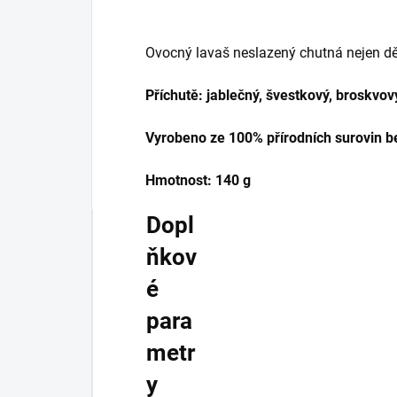
Ovocný lavaš neslazený chutná nejen dě
Příchutě:
jablečný, švestkový, broskvov
Vyrobeno ze 100% přírodních surovin be
Hmotnost:
140 g
Dopl
ňkov
é
para
metr
y