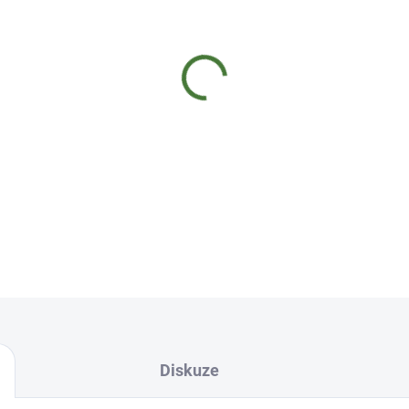
−
+
Ovocný lavaš neslazený chut
pochoutky značky Nara Natur
jablečný, švestkový, broskvo
borůvkový, rybízový, rakytn
surovin bez konzer...
DETAILNÍ INFORMACE
Diskuze