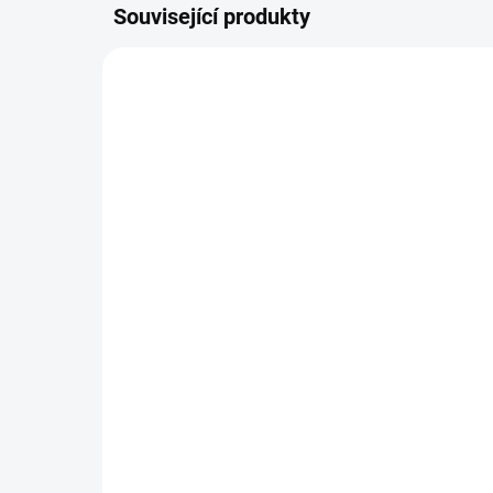
Související produkty
TIN2644
SKLADEM
Bylinné kapky
By
Šalvěj lékařská - Pavlovy
pua
bylinné kapky (tinktura)
Pa
50 ml
156 Kč
15
Do košíku