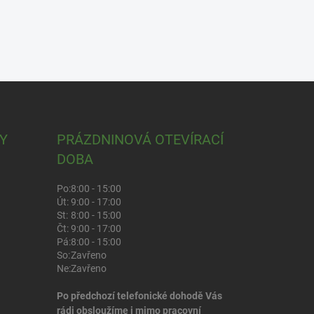
Y
PRÁZDNINOVÁ OTEVÍRACÍ
DOBA
Po:
8:00 - 15:00
Út:
9:00 - 17:00
St:
8:00 - 15:00
Čt:
9:00 - 17:00
Pá:
8:00 - 15:00
So:
Zavřeno
Ne:
Zavřeno
Po předchozí telefonické dohodě Vás
rádi obsloužíme i mimo pracovní