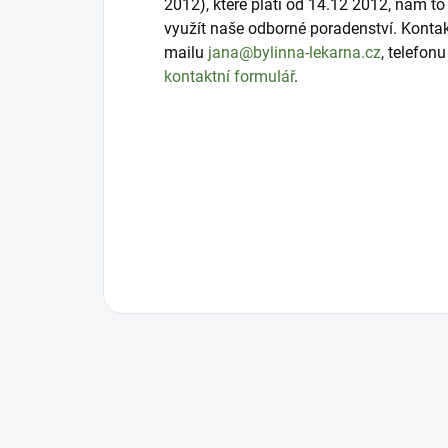
2012), které platí od 14.12 2012, nám 
využít naše odborné poradenství. Konta
mailu
jana@bylinna-lekarna.cz
, telefon
kontaktní formulář
.