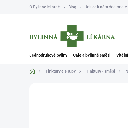
Přejít
O Bylinné lékárně
Blog
Jak se k nám dostanete
na
obsah
Jednodruhové byliny
Čaje a bylinné směsi
Vitáln
Domů
Tinktury a sirupy
Tinktury - směsi
N
Neohodnoceno
Podrobnosti hodn