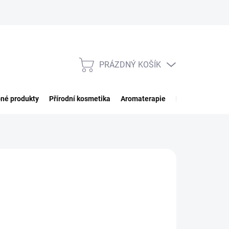
PRÁZDNÝ KOŠÍK
NÁKUPNÍ
KOŠÍK
né produkty
Přírodní kosmetika
Aromaterapie
Potraviny
Imp