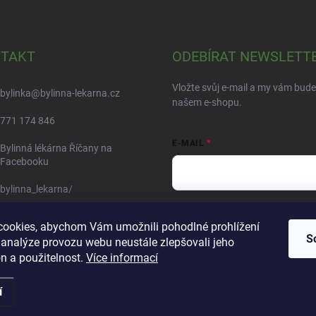
TAKT
ODEBÍRAT NEWSLETT
Vložte svůj e-mail a my vám bud
bylinka
@
bylinna-lekarna.cz
našem e-shopu.
771 174 846
E-MAIL
Bylinná lékárna Říčany na
Facebooku
bylinna_lekarna/
Vložením e-mailu souhlasíte s
po
ookies, abychom Vám umožnili pohodlné prohlížení
S
Přihlásit se
 analýze provozu webu neustále zlepšovali jeho
n a použitelnost.
Více informací
í
ena.