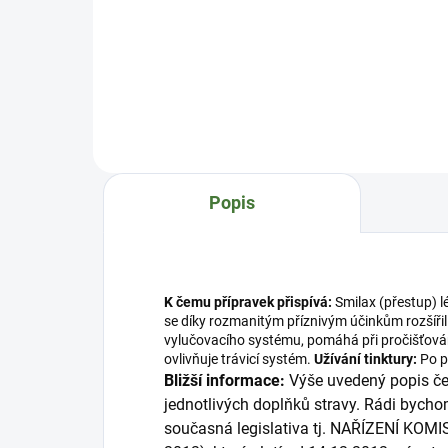
Šalvěj lékařská (bylinná tinktura -
Mui
Pavlovy bylinné kapky). Přírodní
viag
bylinný celkový
byli
(komplexní) extrakt z natě léčivé
byli
rostliny šalvěje lékařské pro
(kom
hormonální rovnováhu a
léči
menopauzální komfort, při padání
podp
vlasů, proti pocení a pro
(to
přirozenou
(mu
Popis
obranyschopnost. Šalvěj
via
lékařská (Salvia officinalis). Ti...
olac
lign
K čemu přípravek přispívá:
Smilax (přestup) 
se díky rozmanitým příznivým účinkům rozšířil
vylučovacího systému, pomáhá při pročišťován
ovlivňuje trávicí systém.
Užívání tinktury:
Po p
Bližší informace:
Výše uvedený popis čer
jednotlivých doplňků stravy. Rádi bycho
současná legislativa tj. NAŘÍZENÍ KOMI