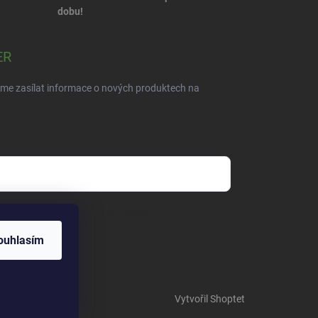
dobu!
ER
eme zasílat informace o nových produktech na
dmínkami ochrany osobních údajů
ouhlasím
Vytvořil Shoptet