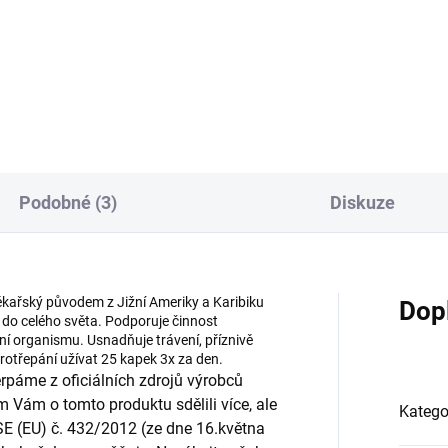
ra puama (amazonská
Andrographis (andrografis -
ra) (bylinná tinktura - Pavlovy
právenka - měkýn) (bylinná
nné kapky). Přírodní
tinktura - Pavlovy bylinné kap
nný celkový
Přírodní bylinný celkový extra
plexní) extrakt ze dřeva
natě léčivé rostliny právenky
vé rostliny muira puama pro
latnaté - andrographisu.
oru fyzických sil
Buhnerův protokol - knihy
nikum). Muira
Borelióza, Přírodní antivirotik
ara) puama (amazonská
Právenka latnatá (měkýn latn
Podobné (3)
Diskuze
gra) (Ptychopetalum
andrografis latnatý) (And...
oides). Tinctura Ptychopetali
um. Tincture...
lékařský původem z Jižní Ameriky a Karibiku
Dop
 do celého světa. Podporuje činnost
í organismu. Usnadňuje trávení, příznivě
rotřepání užívat 25 kapek 3x za den.
páme z oficiálních zdrojů výrobců
m Vám o tomto produktu sdělili více, ale
Katego
SE (EU) č. 432/2012 (ze dne 16.května