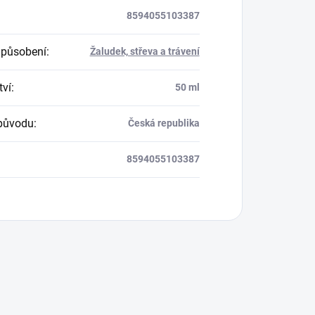
8594055103387
 působení
:
Žaludek, střeva a trávení
ví
:
50 ml
původu
:
Česká republika
8594055103387