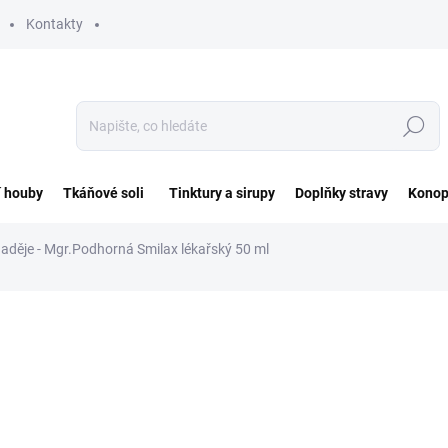
Kontakty
Hledat
í houby
Tkáňové soli
Tinktury a sirupy
Doplňky stravy
Konop
aděje - Mgr.Podhorná Smilax lékařský 50 ml
ocení
ZNAČKA:
NADĚJE - MGR.PODHORNÁ
203 Kč
Měrná
SKLADEM DO 3 DNŮ
cena: