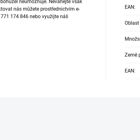
to bohužel neumožňuje. Neváhejte však
EAN
:
ktovat nás můžete prostřednictvím e-
u 771 174 846 nebo využijte náš
Oblast
Množst
Země 
EAN
: