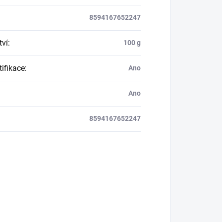
8594167652247
ví
:
100 g
tifikace
:
Ano
Ano
8594167652247