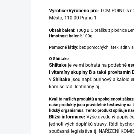
Výrobce/Vyrobeno pro:
TCM POINT s.r.o
Město, 110 00 Praha 1
Obsah balení:
100g BIO prášku z plodnice Le
Hmotnost balení:
100g
Pomocné látky:
bez pomocných látek, aditiv 
O Shiitake
Shiitake
je velmi bohatá na potřebné
es
i vitamíny skupiny B a také provitamín 
v
Shiitake
jsou např. purinový alkaloid e
kam se řadí lentinany aj.
Kvalita našich produktů a spokojenost zákazn
naše produkty jsou pravidelně testovány na tě
lidský organismus. Tento produkt splňuje naví
Bližší informace:
Výše uvedený popis čer
jednotlivých doplňků stravy. Rádi bycho
současná legislativa tj. NAŘÍZENÍ KOMI