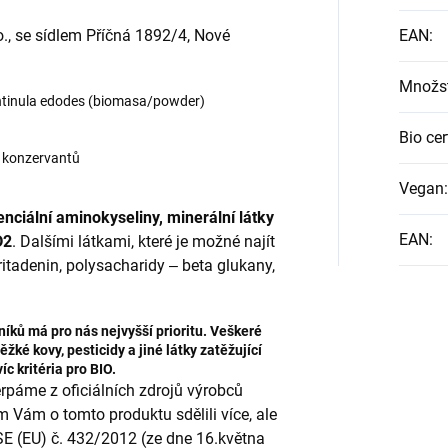
., se sídlem Příčná 1892/4, Nové
EAN
:
Množst
ntinula edodes (biomasa/powder)
Bio cer
a konzervantů
Vegan
:
enciální aminokyseliny, minerální látky
EAN
:
D2
. Dalšími látkami, které je možné najít
ritadenin, polysacharidy ‒ beta glukany,
íků má pro nás nejvyšší prioritu. Veškeré
žké kovy, pesticidy a jiné látky zatěžující
c kritéria pro BIO.
páme z oficiálních zdrojů výrobců
m Vám o tomto produktu sdělili více, ale
SE (EU) č. 432/2012 (ze dne 16.května