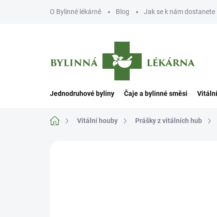
Přejít
O Bylinné lékárně
Blog
Jak se k nám dostanete
na
obsah
Jednodruhové byliny
Čaje a bylinné směsi
Vitáln
Domů
Vitální houby
Prášky z vitálních hub
Neohodnoceno
Podrobnosti hodn