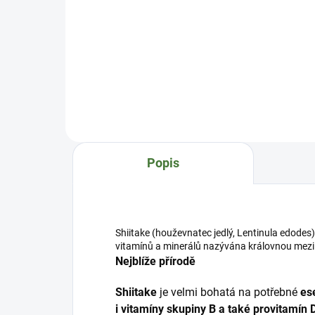
Enoki (penízovka
sametonohá, Flammulina
Org
velutipes) je po celém světě hojně
Extr
využívaná pro vysoký obsah
kval
bioaktivních látek. Ve starém
poch
Egyptě byla nazývána houbou
a o
nesmrtelnosti. Ideální složení,
vzd
maximální síla a účinnost Enoki
hou
(penízovka sametonohá,
žádo
Flammulina velutipes) je velmi
pest
Popis
známá jedlá houba, a...
také
Shiitake (houževnatec jedlý, Lentinula edodes)
vitamínů a minerálů nazývána královnou mezi 
Nejblíže přírodě
Shiitake
je velmi bohatá na potřebné
es
i vitamíny skupiny B a také provitamín 