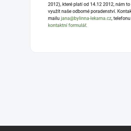
2012), které platí od 14.12 2012, nám 
využít naše odborné poradenství. Konta
mailu
jana@bylinna-lekarna.cz
, telefon
kontaktní formulář
.
Z