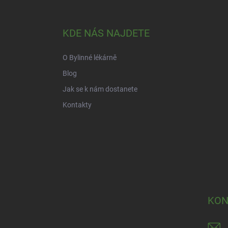
á
p
a
KDE NÁS NAJDETE
t
í
O Bylinné lékárně
Blog
Jak se k nám dostanete
Kontakty
KON