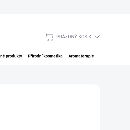
PRÁZDNÝ KOŠÍK
NÁKUPNÍ
KOŠÍK
né produkty
Přírodní kosmetika
Aromaterapie
Potraviny
Imp