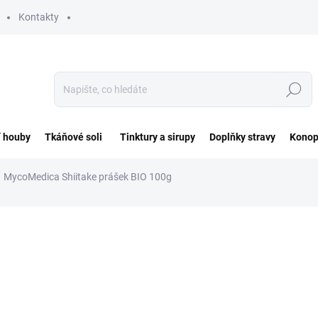
Kontakty
Hledat
í houby
Tkáňové soli
Tinktury a sirupy
Doplňky stravy
Konop
MycoMedica Shiitake prášek BIO 100g
ocení
ZNAČKA:
MYCOMEDICA
360 Kč
Měrná
360 Kč / 100 g
cena:
SKLADEM DO 2 DNŮ