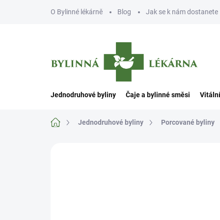
Přejít
O Bylinné lékárně
Blog
Jak se k nám dostanete
na
obsah
Jednodruhové byliny
Čaje a bylinné směsi
Vitáln
Domů
Jednodruhové byliny
Porcované byliny
Neohodnoceno
Podrobnosti hodn