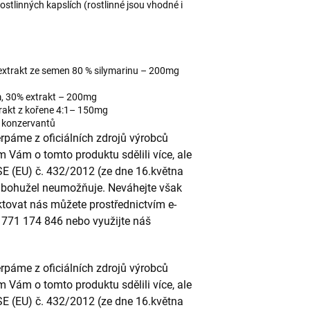
ostlinných kapslích (rostlinné jsou vhodné i
extrakt ze semen 80 % silymarinu – 200mg
m, 30% extrakt – 200mg
trakt z kořene 4:1– 150mg
a konzervantů
páme z oficiálních zdrojů výrobců
m Vám o tomto produktu sdělili více, ale
SE (EU) č. 432/2012 (ze dne 16.května
to bohužel neumožňuje. Neváhejte však
ktovat nás můžete prostřednictvím e-
u 771 174 846 nebo využijte náš
páme z oficiálních zdrojů výrobců
m Vám o tomto produktu sdělili více, ale
SE (EU) č. 432/2012 (ze dne 16.května