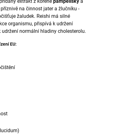
přidaný extrakt z kořene
pampelišky
a
říznivě na činnost jater a žlučníku -
čišťuje žaludek. Reishi má silné
eakce organismu, přispívá k udržení
udržení normální hladiny cholesterolu.
ízení EU:
očištění
nost
 lucidum)