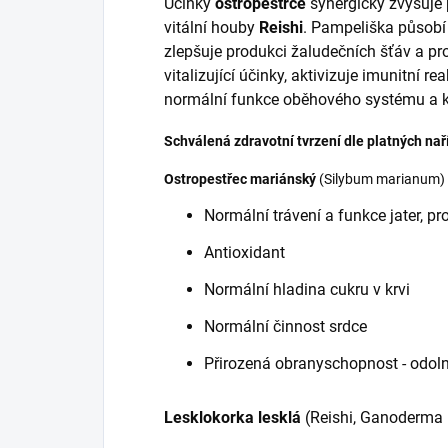
Účinky
ostropestřce
synergicky zvyšuje 
vitální houby
Reishi
. Pampeliška působí p
zlepšuje produkci žaludečních šťáv a pro
vitalizující účinky, aktivizuje imunitní r
normální funkce oběhového systému a k 
Schválená zdravotní tvrzení dle platných nař
Ostropestřec mariánský
(Silybum marianum)
Normální trávení a funkce jater, pr
Antioxidant
Normální hladina cukru v krvi
Normální činnost srdce
Přirozená obranyschopnost - odol
Lesklokorka lesklá
(Reishi, Ganoderma