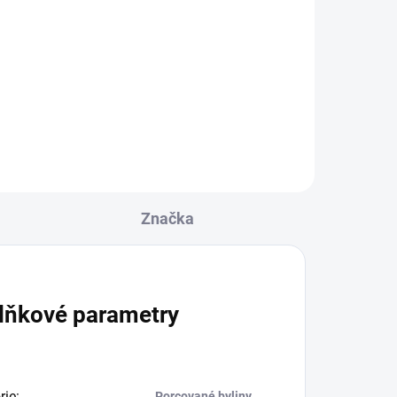
ě na
čené
 k
é
h
Značka
..
lňkové parametry
rie
:
Porcované byliny