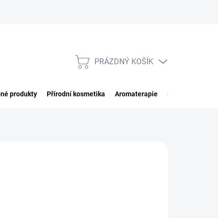
PRÁZDNÝ KOŠÍK
NÁKUPNÍ
KOŠÍK
né produkty
Přírodní kosmetika
Aromaterapie
Potraviny
Imp