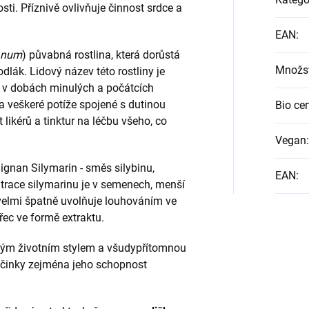
ti. Příznivě ovlivňuje činnost srdce a
EAN
:
anum
) půvabná rostlina, která dorůstá
Množst
dlák. Lidový název této rostliny je
ž v dobách minulých a počátcích
a veškeré potíže spojené s dutinou
Bio cer
 likérů a tinktur na léčbu všeho, co
Vegan
:
ignan Silymarin - směs silybinu,
EAN
:
entrace silymarinu je v semenech, menší
 velmi špatně uvolňuje louhováním ve
řec ve formě extraktu.
tným životním stylem a všudypřítomnou
í účinky zejména jeho schopnost