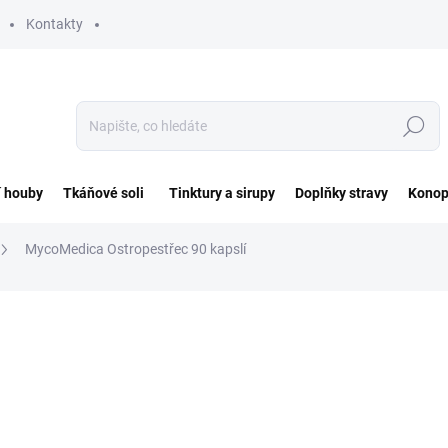
Kontakty
Hledat
í houby
Tkáňové soli
Tinktury a sirupy
Doplňky stravy
Konop
MycoMedica Ostropestřec 90 kapslí
ocení
ZNAČKA:
MYCOMEDICA
390 Kč
Měrná
4,33 Kč / 1 ks
cena:
SKLADEM DO 2 DNŮ