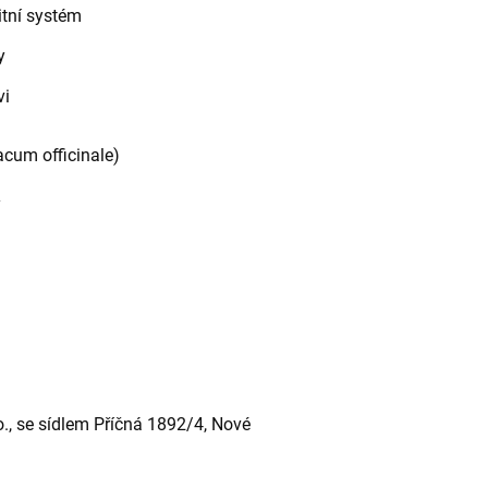
itní systém
y
vi
cum officinale)
y
., se sídlem Příčná 1892/4, Nové