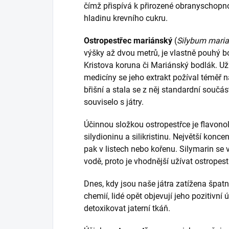
čímž přispívá k přirozené obranyschopnos
hladinu krevního cukru.
Ostropestřec mariánský
(
Silybum mari
výšky až dvou metrů, je vlastně pouhý bo
Kristova koruna či Mariánský bodlák. U
medicíny se jeho extrakt požíval téměř n
břišní a stala se z něj standardní součást
souviselo s játry.
Účinnou složkou ostropestřce je flavonol
silydioninu a silikristinu. Největší konc
pak v listech nebo kořenu. Silymarin se
vodě, proto je vhodnější užívat ostropest
Dnes, kdy jsou naše játra zatížena špa
chemií, lidé opět objevují jeho pozitivn
detoxikovat jaterní tkáň.