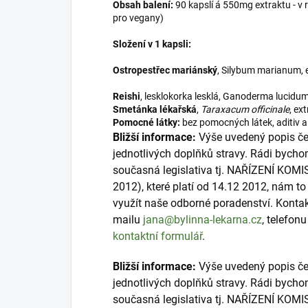
Obsah balení:
90 kapslí á 550mg extraktu - v r
pro vegany)
Složení v 1 kapsli:
Ostropestřec mariánský
, Silybum marianum, 
Reishi
, lesklokorka lesklá, Ganoderma lucidu
Smetánka lékařská
,
Taraxacum officinale
, ex
Pomocné látky:
bez pomocných látek, aditiv 
Bližší informace:
Výše uvedený popis čer
jednotlivých doplňků stravy. Rádi bycho
současná legislativa tj. NAŘÍZENÍ KOMI
2012), které platí od 14.12 2012, nám 
využít naše odborné poradenství. Konta
mailu
jana@bylinna-lekarna.cz
, telefon
kontaktní formulář
.
Bližší informace:
Výše uvedený popis čer
jednotlivých doplňků stravy. Rádi bycho
současná legislativa tj. NAŘÍZENÍ KOMI