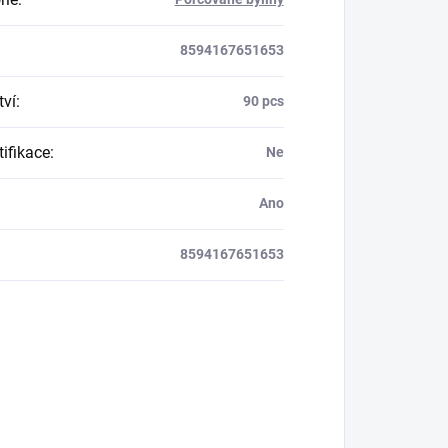
8594167651653
ví
:
90 pcs
tifikace
:
Ne
Ano
8594167651653