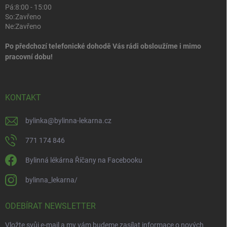
Pá:
8:00 - 15:00
So:
Zavřeno
Ne:
Zavřeno
Po předchozí telefonické dohodě Vás rádi obsloužíme i mimo
pracovní dobu!
KONTAKT
bylinka
@
bylinna-lekarna.cz
771 174 846
Bylinná lékárna Říčany na Facebooku
bylinna_lekarna/
ODEBÍRAT NEWSLETTER
Vložte svůj e-mail a my vám budeme zasílat informace o nových