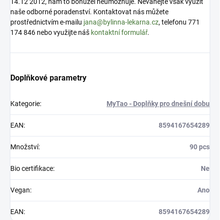
14.12 2012, nám to bohužel neumožňuje. Neváhejte však využít
naše odborné poradenství. Kontaktovat nás můžete
prostřednictvím e-mailu
jana@bylinna-lekarna.cz
, telefonu 771
174 846 nebo využijte náš
kontaktní formulář
.
Doplňkové parametry
Kategorie
:
MyTao - Doplňky pro dnešní dobu
EAN
:
8594167654289
Množství
:
90 pcs
Bio certifikace
:
Ne
Vegan
:
Ano
EAN
:
8594167654289