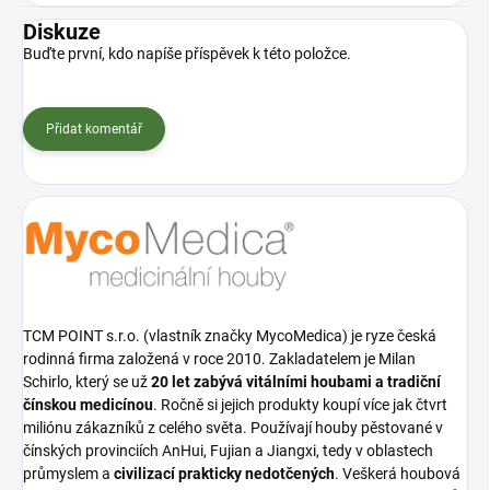
Diskuze
Buďte první, kdo napíše příspěvek k této položce.
Přidat komentář
TCM POINT s.r.o. (vlastník značky MycoMedica) je ryze česká
rodinná firma založená v roce 2010. Zakladatelem je Milan
Schirlo, který se už
20 let zabývá vitálními houbami a tradiční
čínskou medicínou
. Ročně si jejich produkty koupí více jak čtvrt
miliónu zákazníků z celého světa. Používají houby pěstované v
čínských provinciích AnHui, Fujian a Jiangxi, tedy v oblastech
průmyslem a
civilizací prakticky nedotčených
. Veškerá houbová