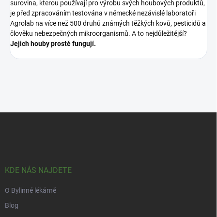
surovina, kterou používají pro výrobu svých houbových produktů,
je před zpracováním testována v německé nezávislé laboratoři
Agrolab na více než 500 druhů známých těžkých kovů, pesticidů a
člověku nebezpečných mikroorganismů. A to nejdůležitější?
Jejich houby prostě fungují.
Z
á
p
a
t
í
KDE NÁS NAJDETE
O Bylinné lékárně
Blog