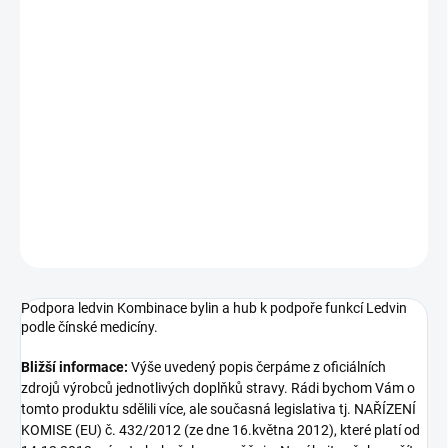
−
+
Přidat do košíku
Podpora ledvin Kombinace bylin a hub k podpoře funkcí Ledvin
podle čínské medicíny. Bližší informace: Výše uvedený popis
čerpáme z oficiálních zdrojů výrobců jednotlivých doplňků stravy.
Rádi bychom Vám o tomto produktu sdělili více, ale současná
legislativa tj. NAŘÍZENÍ KOMISE (EU) č. 432/2012 ...
DETAILNÍ INFORMACE
ZEPTAT SE
Podpora ledvin Kombinace bylin a hub k podpoře funkcí Ledvin
podle čínské medicíny.
Bližší informace:
Výše uvedený popis čerpáme z oficiálních
zdrojů výrobců jednotlivých doplňků stravy. Rádi bychom Vám o
tomto produktu sdělili více, ale současná legislativa tj. NAŘÍZENÍ
KOMISE (EU) č. 432/2012 (ze dne 16.května 2012), které platí od