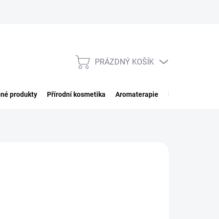
PRÁZDNÝ KOŠÍK
NÁKUPNÍ
KOŠÍK
né produkty
Přírodní kosmetika
Aromaterapie
Potraviny
Imp