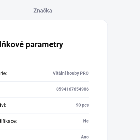
Značka
lňkové parametry
rie
:
Vitální houby PRO
8594167654906
ví
:
90 pcs
tifikace
:
Ne
Ano