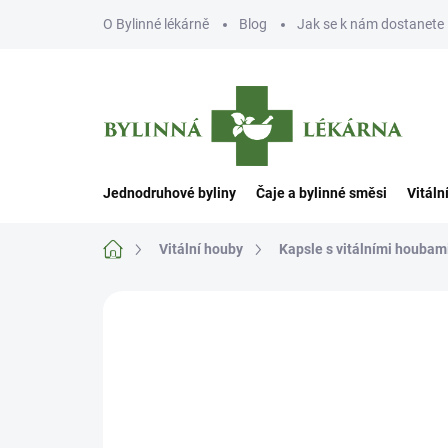
Přejít
O Bylinné lékárně
Blog
Jak se k nám dostanete
na
obsah
Jednodruhové byliny
Čaje a bylinné směsi
Vitáln
Domů
Vitální houby
Kapsle s vitálními houbam
Neohodnoceno
Podrobnosti hodn