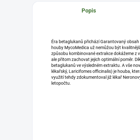
Popis
Éra betaglukanů přichází Garantovaný obsah be
houby MycoMedica už nemůžou být kvalitnější
způsobu kombinované extrakce dokážeme z vitál
ale přitom zachovat jejich optimální poměr. D
betaglukanů ve výsledném extraktu. A vše nově
lékařský, Laricifomes officinalis) je houba, kte
využití tehdy zdokumentoval již lékař Nerono
letopočtu.