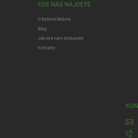
a
KDE NÁS NAJDETE
t
í
O Bylinné lékárně
Blog
Jak se k nám dostanete
Kontakty
KON