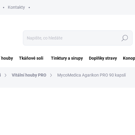
Kontakty
Hledat
í houby
Tkáňové soli
Tinktury a sirupy
Doplňky stravy
Konop
i
Vitální houby PRO
MycoMedica Agarikon PRO 90 kapslí
ocení
ZNAČKA:
MYCOMEDICA
890 Kč
Měrná
9,89 Kč / 1 ks
cena:
SKLADEM DO 2 DNŮ