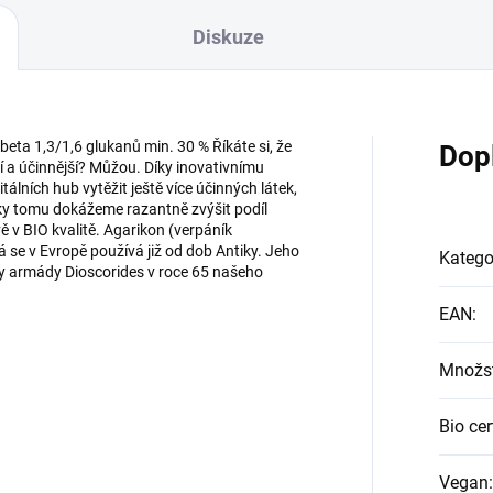
Diskuze
ta 1,3/1,6 glukanů min. 30 % Říkáte si, že
Dop
 a účinnější? Můžou. Díky inovativnímu
ních hub vytěžit ještě více účinných látek,
íky tomu dokážeme razantně zvýšit podíl
 v BIO kvalitě. Agarikon (verpáník
rá se v Evropě používá již od dob Antiky. Jeho
Katego
vy armády Dioscorides v roce 65 našeho
EAN
:
Množst
Bio cer
Vegan
: