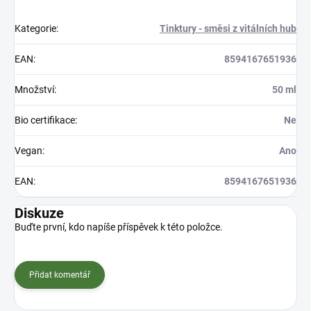
Kategorie
:
Tinktury - směsi z vitálních hub
EAN
:
8594167651936
Množství
:
50 ml
Bio certifikace
:
Ne
Vegan
:
Ano
EAN
:
8594167651936
Diskuze
Buďte první, kdo napíše příspěvek k této položce.
Přidat komentář