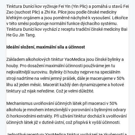
Tinktura Dunící kov vyživuje Fei Yin (Yin Plic) a pomáhá u stavů Fei
Zao (suchost Plic) a Zhi Ke. Plíce jsou podle čínské medicíny
křehkým orgánem a jsou poměrně náchylné k vysoušení. Lékořice
v této směsi podporuje normální funkce dýchacího systému.
Tinktura Dunící kov vychází z receptu tradiční čínské medicíny Bai
He Gu Jin Tang.
Ideální složení, maximální síla a účinnost
Základem alkoholových tinktur YaoMedica jsou čínské bylinky a
houby. Pro dosažení maximální účinnosti používáme jen tu
nejkvalitnější surovinu. Bylinky či houby nejprve na speciálním
stroji nadrtíme na velmi jemný prášek, dále je macerujeme v 50%
lihu až jeden měsíc. Macerát každý den dynamizujeme a hotové
tinktury už nijak neředíme. Což je velmi důležité.
Mechanismus uvolňování účinných látek při maceraci v 50%
alkoholu je mnohem intenzivnější v porovnání s bylinnými odvary
či horkovodními extrakty. Při užívání tinktur dochází k uvolňování
účinných látek již v dutině ústní, což přispívá k vyšší účinnosti.
Jednotlivé receptury YaoMedica tinktur vycházejí ze zkušeností a