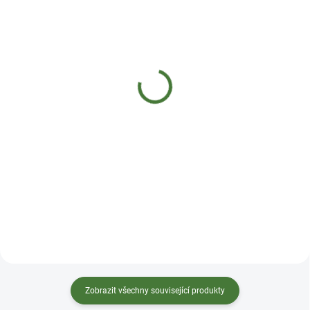
SKLADEM
SKLADEM DO 2 DNŮ
MycoMedica 029 - Dang
MycoMedica 032 -
Gui
Maitake
290 Kč
290 Kč
Do košíku
Do košíku
Tinktura z anděliky neboli děhele
Tinktura z vitální houby Maitake
doplňuje a rozhýbává Xue (krev).
harmonizuje Pi (Slezinu) a Wei
Říká se jí ženský ženšen. Používá
(Žaludek). Jinými slovy
se k osvěžení těla, udržuje
harmonizuje trávení a
normální stav kloubů a
metabolismus. Odvádí Shi
chrupavek, podporuje
(vlhkost) a pročišťuje Re
metabolismus, normální činnost
(horkost). Je vhodná u různých
urogenitálního systému žen a
civilizačních nerovnováh. Lehce
normální funkce krevního
tonizuje Gan (Játra) a Shen
systému – transport kyslíku.
(Ledviny). Ideální složení,
Ideální slo...
maximální síla a ú...
Zobrazit všechny související produkty