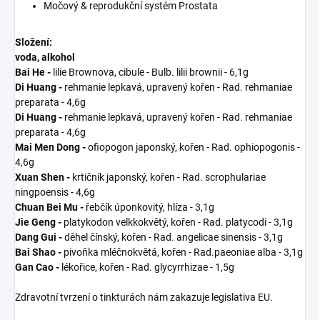
Močový & reprodukční systém Prostata
Složení:
voda, alkohol
Bai He -
lilie Brownova, cibule - Bulb. lilii brownii - 6,1g
Di Huang -
rehmanie lepkavá, upravený kořen - Rad. rehmaniae
preparata - 4,6g
Di Huang -
rehmanie lepkavá, upravený kořen - Rad. rehmaniae
preparata - 4,6g
Mai Men Dong -
ofiopogon japonský, kořen - Rad. ophiopogonis -
4,6g
Xuan Shen -
krtičník japonský, kořen - Rad. scrophulariae
ningpoensis - 4,6g
Chuan Bei Mu -
řebčík úponkovitý, hlíza - 3,1g
Jie Geng -
platykodon velkkokvětý, kořen - Rad. platycodi - 3,1g
Dang Gui -
děhel čínský, kořen - Rad. angelicae sinensis - 3,1g
Bai Shao -
pivoňka mléčnokvětá, kořen - Rad.paeoniae alba - 3,1g
Gan Cao -
lékořice, kořen - Rad. glycyrrhizae - 1,5g
Zdravotní tvrzení o tinkturách nám zakazuje legislativa EU.