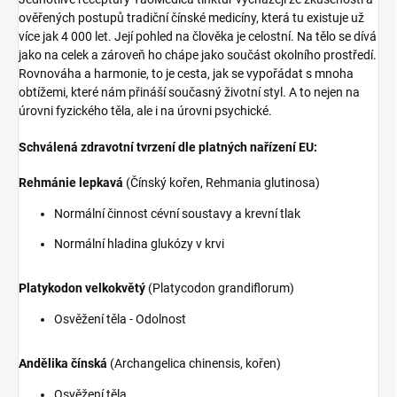
ověřených postupů tradiční čínské medicíny, která tu existuje už
více jak 4 000 let. Její pohled na člověka je celostní. Na tělo se dívá
jako na celek a zároveň ho chápe jako součást okolního prostředí.
Rovnováha a harmonie, to je cesta, jak se vypořádat s mnoha
obtížemi, které nám přináší současný životní styl. A to nejen na
úrovni fyzického těla, ale i na úrovni psychické.
Schválená zdravotní tvrzení dle platných nařízení EU:
Rehmánie lepkavá
(Čínský kořen, Rehmania glutinosa)
Normální činnost cévní soustavy a krevní tlak
Normální hladina glukózy v krvi
Platykodon velkokvětý
(Platycodon grandiflorum)
Osvěžení těla - Odolnost
Andělika čínská
(Archangelica chinensis, kořen)
Osvěžení těla