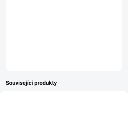
−
+
Přidat do košíku
Tinktura Dunící kov vyživuje Fei Yin (Yin Plic) a pomáhá u stavů Fei
Zao (suchost Plic) a Zhi Ke. Plíce jsou podle čínské medicíny
křehkým orgánem a jsou poměrně náchylné k vysoušení. Lékořice
v této směsi podporuje normální funkce dýchacího systému.
Tinktura Dunící kov vychází z receptu tradiční čí...
DETAILNÍ INFORMACE
ZEPTAT SE
Související produkty