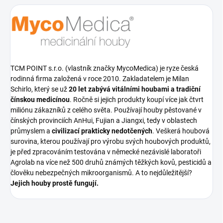
TCM POINT s.r.o. (vlastník značky MycoMedica) je ryze česká
rodinná firma založená v roce 2010. Zakladatelem je Milan
Schirlo, který se už
20 let zabývá vitálními houbami a tradiční
čínskou medicínou
. Ročně si jejich produkty koupí více jak čtvrt
miliónu zákazníků z celého světa. Používají houby pěstované v
čínských provinciích AnHui, Fujian a Jiangxi, tedy v oblastech
průmyslem a
civilizací prakticky nedotčených
. Veškerá houbová
surovina, kterou používají pro výrobu svých houbových produktů,
je před zpracováním testována v německé nezávislé laboratoři
Agrolab na více než 500 druhů známých těžkých kovů, pesticidů a
člověku nebezpečných mikroorganismů. A to nejdůležitější?
Jejich houby prostě fungují.