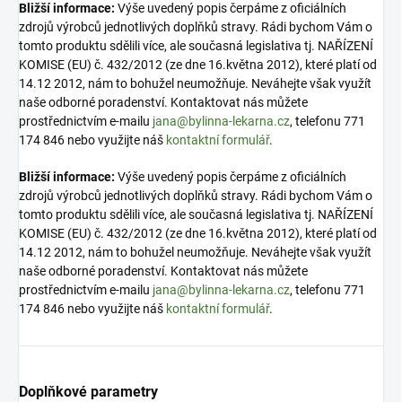
Bližší informace:
Výše uvedený popis čerpáme z oficiálních
zdrojů výrobců jednotlivých doplňků stravy. Rádi bychom Vám o
tomto produktu sdělili více, ale současná legislativa tj. NAŘÍZENÍ
KOMISE (EU) č. 432/2012 (ze dne 16.května 2012), které platí od
14.12 2012, nám to bohužel neumožňuje. Neváhejte však využít
naše odborné poradenství. Kontaktovat nás můžete
prostřednictvím e-mailu
jana@bylinna-lekarna.cz
, telefonu 771
174 846 nebo využijte náš
kontaktní formulář
.
Bližší informace:
Výše uvedený popis čerpáme z oficiálních
zdrojů výrobců jednotlivých doplňků stravy. Rádi bychom Vám o
tomto produktu sdělili více, ale současná legislativa tj. NAŘÍZENÍ
KOMISE (EU) č. 432/2012 (ze dne 16.května 2012), které platí od
14.12 2012, nám to bohužel neumožňuje. Neváhejte však využít
naše odborné poradenství. Kontaktovat nás můžete
prostřednictvím e-mailu
jana@bylinna-lekarna.cz
, telefonu 771
174 846 nebo využijte náš
kontaktní formulář
.
Doplňkové parametry