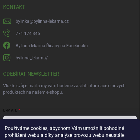
KONTAKT
bylinka
@
bylinna-lekarna.cz
771 174 846
Bylinná lékárna Říčany na Facebooku
bylinna_lekarna/
ODEBÍRAT NEWSLETTER
Vložte svůj e-mail a my vám budeme zasílat informace o nových
produktech na našem e-shopu.
E-MAIL
Používáme cookies, abychom Vám umožnili pohodlné
prohlížení webu a díky analýze provozu webu neustále