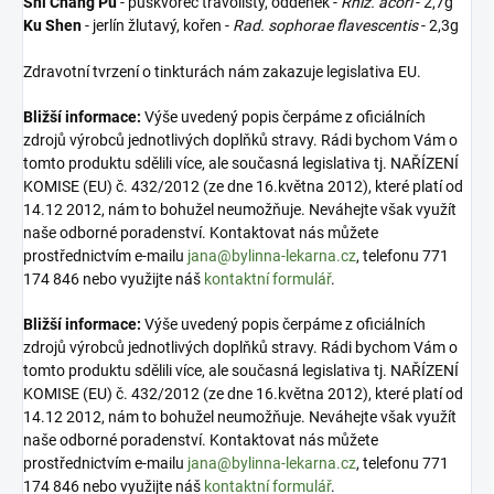
Shi Chang Pu
- puškvorec trávolistý, oddenek -
Rhiz. acori
- 2,7g
Ku Shen
- jerlín žlutavý, kořen -
Rad. sophorae flavescentis
- 2,3g
Zdravotní tvrzení o tinkturách nám zakazuje legislativa EU.
Bližší informace:
Výše uvedený popis čerpáme z oficiálních
zdrojů výrobců jednotlivých doplňků stravy. Rádi bychom Vám o
tomto produktu sdělili více, ale současná legislativa tj. NAŘÍZENÍ
KOMISE (EU) č. 432/2012 (ze dne 16.května 2012), které platí od
14.12 2012, nám to bohužel neumožňuje. Neváhejte však využít
naše odborné poradenství. Kontaktovat nás můžete
prostřednictvím e-mailu
jana@bylinna-lekarna.cz
, telefonu 771
174 846 nebo využijte náš
kontaktní formulář
.
Bližší informace:
Výše uvedený popis čerpáme z oficiálních
zdrojů výrobců jednotlivých doplňků stravy. Rádi bychom Vám o
tomto produktu sdělili více, ale současná legislativa tj. NAŘÍZENÍ
KOMISE (EU) č. 432/2012 (ze dne 16.května 2012), které platí od
14.12 2012, nám to bohužel neumožňuje. Neváhejte však využít
naše odborné poradenství. Kontaktovat nás můžete
prostřednictvím e-mailu
jana@bylinna-lekarna.cz
, telefonu 771
174 846 nebo využijte náš
kontaktní formulář
.