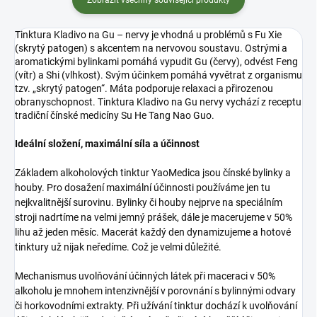
Tinktura Kladivo na Gu – nervy je vhodná u problémů s Fu Xie
(skrytý patogen) s akcentem na nervovou soustavu. Ostrými a
aromatickými bylinkami pomáhá vypudit Gu (červy), odvést Feng
(vítr) a Shi (vlhkost). Svým účinkem pomáhá vyvětrat z organismu
tzv. „skrytý patogen“. Máta podporuje relaxaci a přirozenou
obranyschopnost. Tinktura Kladivo na Gu nervy vychází z receptu
tradiční čínské medicíny Su He Tang Nao Guo.
Ideální složení, maximální síla a účinnost
Základem alkoholových tinktur YaoMedica jsou čínské bylinky a
houby. Pro dosažení maximální účinnosti používáme jen tu
nejkvalitnější surovinu. Bylinky či houby nejprve na speciálním
stroji nadrtíme na velmi jemný prášek, dále je macerujeme v 50%
lihu až jeden měsíc. Macerát každý den dynamizujeme a hotové
tinktury už nijak neředíme. Což je velmi důležité.
Mechanismus uvolňování účinných látek při maceraci v 50%
alkoholu je mnohem intenzivnější v porovnání s bylinnými odvary
či horkovodními extrakty. Při užívání tinktur dochází k uvolňování