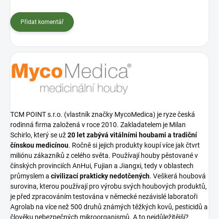
Přidat komentář
TCM POINT s.r.o. (vlastník značky MycoMedica) je ryze česká
rodinná firma založená v roce 2010. Zakladatelem je Milan
Schirlo, který se už
20 let zabývá vitálními houbami a tradiční
čínskou medicínou
. Ročně si jejich produkty koupí více jak čtvrt
miliónu zákazníků z celého světa. Používají houby pěstované v
čínských provinciích AnHui, Fujian a Jiangxi, tedy v oblastech
průmyslem a
civilizací prakticky nedotčených
. Veškerá houbová
surovina, kterou používají pro výrobu svých houbových produktů,
je před zpracováním testována v německé nezávislé laboratoři
Agrolab na více než 500 druhů známých těžkých kovů, pesticidů a
člověku nebezpečných mikroorganismů. A to nejdůležitější?