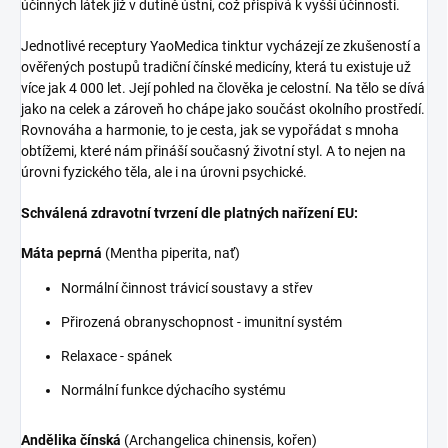
účinných látek již v dutině ústní, což přispívá k vyšší účinnosti.
Jednotlivé receptury YaoMedica tinktur vycházejí ze zkušeností a
ověřených postupů tradiční čínské medicíny, která tu existuje už
více jak 4 000 let. Její pohled na člověka je celostní. Na tělo se dívá
jako na celek a zároveň ho chápe jako součást okolního prostředí.
Rovnováha a harmonie, to je cesta, jak se vypořádat s mnoha
obtížemi, které nám přináší současný životní styl. A to nejen na
úrovni fyzického těla, ale i na úrovni psychické.
Schválená zdravotní tvrzení dle platných nařízení EU:
Máta peprná
(Mentha piperita, nať)
Normální činnost trávicí soustavy a střev
Přirozená obranyschopnost - imunitní systém
Relaxace - spánek
Normální funkce dýchacího systému
Andělika čínská
(Archangelica chinensis, kořen)