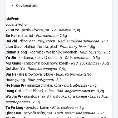
Osvěžení těla
Složení:
voda, alkohol
Zi Su Ye
- perila křovitá, list -
Fol. perillae
- 2,3g
Bo He
- máta, list -
Fol. menthae
- 2,3g
Bai Zhi
- děhel dahurský, kořen -
Rad. angelicae dahuricae
- 2,3g
Lian Qiao
- zlatice převislá, plod -
Fruc. forsythiae
- 1,8g
Chuan Xiong
- koprníček Wallichův, oddenek -
Rhiz. ligustici
- 2,3g
Yu Jin
- kurkuma, kulovitý oddenek -
Rhiz. curcumae
- 0,5g
Mu Xiang
- chrpovník lopuchový, kořen -
Rad. aucklandiae
- 0,5g
Gui Jian Yu
-
Ramulus euonymi
- 0,9g
Bai He
- lilie Brownova, cibule -
Bulb. lilii brownii
- 2,3g
Huang Jing
-
Rhiz. polygonati
- 3,2g
He Huan Pi
- mimóza citlivka, kůra -
Cort. albizziae
- 2,7g
Dang Gui
- děhel čínský, kořen -
Rad. angelicae sinensis
- 3,2g
Wu Jia Pi
- akantopanax štíhlostopký, kůra kořene -
Cor. radicis
acantopanacis
- 2,3g
Tu Fu Ling
- přestup, kořen -
Rhiz. smilacis
- 4,1g
Qing Hao
- pelyněk roční, nať -
Herb. artemisiae annuae
- 2,7g