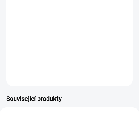
−
+
Přidat do košíku
Tinktura Kladivo na Gu – nervy je vhodná u problémů s Fu Xie
(skrytý patogen) s akcentem na nervovou soustavu. Ostrými a
aromatickými bylinkami pomáhá vypudit Gu (červy), odvést Feng
(vítr) a Shi (vlhkost). Svým účinkem pomáhá vyvětrat z organismu
tzv. „skrytý patogen“. Máta podporuje relaxaci a při...
DETAILNÍ INFORMACE
ZEPTAT SE
Související produkty